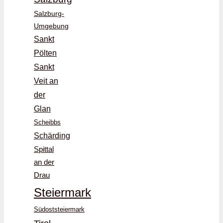
Salzburg-
Umgebung
Sankt
Pölten
Sankt
Veit an
der
Glan
Scheibbs
Schärding
Spittal
an der
Drau
Steiermark
Südoststeiermark