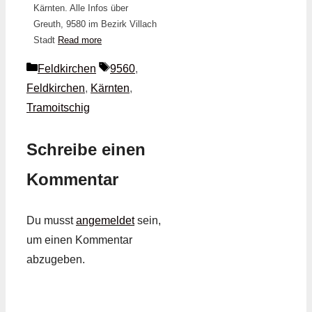
Kärnten. Alle Infos über
Greuth, 9580 im Bezirk Villach
Stadt
Read more
Kategorien
Schlagwörter
Feldkirchen
9560
,
Feldkirchen
,
Kärnten
,
Tramoitschig
Schreibe einen
Kommentar
Du musst
angemeldet
sein,
um einen Kommentar
abzugeben.