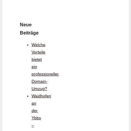
Neue
Beiträge
Welche
Vorteile
bietet
ein
professioneller
Domain-
Umzug?
Waidhofen
an
der
Ybbs
–