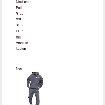
Niedlicher
Pulli
Grau
XXL
31,98
EUR
Bei
Amazon
kaufen
Neu