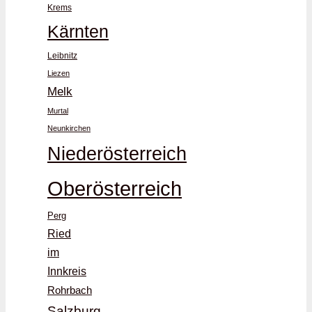
Krems
Kärnten
Leibnitz
Liezen
Melk
Murtal
Neunkirchen
Niederösterreich
Oberösterreich
Perg
Ried
im
Innkreis
Rohrbach
Salzburg