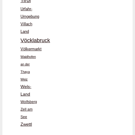
Tirol
Urfahr-
Umgebung
Villach
Land
Vöcklabruck
Völkermarkt
Waidhofen
an der
Thaya
Weiz
Wels-
Land
Wolfsberg
Zell am
See
Zwettl