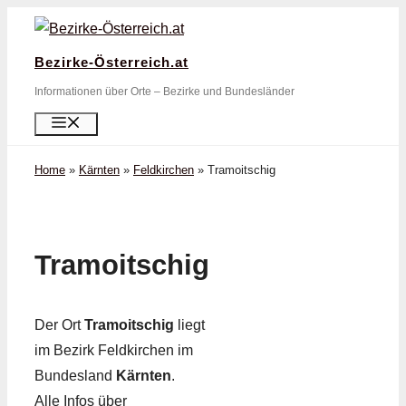
Zum
Inhalt
Bezirke-Österreich.at
springen
Informationen über Orte – Bezirke und Bundesländer
Menü
Home
»
Kärnten
»
Feldkirchen
»
Tramoitschig
Tramoitschig
Der Ort
Tramoitschig
liegt
im Bezirk Feldkirchen im
Bundesland
Kärnten
.
Alle Infos über