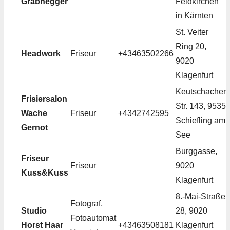
Grabnegger
Feldkirchen
in Kärnten
St. Veiter
Ring 20,
Headwork
Friseur
+43463502266
9020
Klagenfurt
Keutschacher
Frisiersalon
Str. 143, 9535
Wache
Friseur
+4342742595
Schiefling am
Gernot
See
Burggasse,
Friseur
Friseur
9020
Kuss&Kuss
Klagenfurt
8.-Mai-Straße
Fotograf,
Studio
28, 9020
Fotoautomat
Horst Haar
+43463508181
Klagenfurt