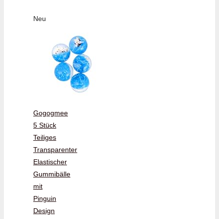
Neu
Gogogmee
5 Stück
Teiliges
Transparenter
Elastischer
Gummibälle
mit
Pinguin
Design