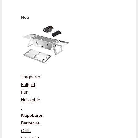
Neu
Tragbarer
Faltgrill
Für
Holzkohle
-
Klappbarer
Barbecue
Grill -