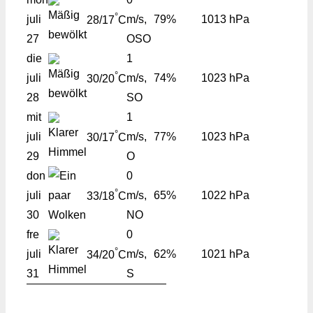
°
juli
m/s,
79%
1013 hPa
28/17
C
27
OSO
die
1
°
juli
m/s,
74%
1023 hPa
30/20
C
28
SO
mit
1
°
juli
m/s,
77%
1023 hPa
30/17
C
29
O
don
0
°
juli
m/s,
65%
1022 hPa
33/18
C
30
NO
fre
0
°
juli
m/s,
62%
1021 hPa
34/20
C
31
S