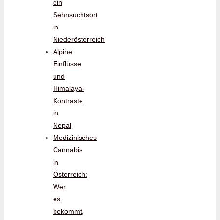
ein
Sehnsuchtsort
in
Niederösterreich
Alpine
Einflüsse
und
Himalaya-
Kontraste
in
Nepal
Medizinisches
Cannabis
in
Österreich:
Wer
es
bekommt,