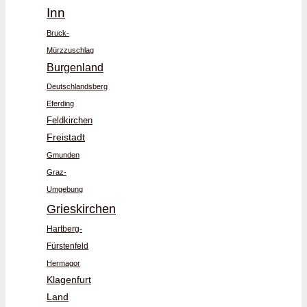
Inn
Bruck-
Mürzzuschlag
Burgenland
Deutschlandsberg
Eferding
Feldkirchen
Freistadt
Gmunden
Graz-
Umgebung
Grieskirchen
Hartberg-
Fürstenfeld
Hermagor
Klagenfurt
Land