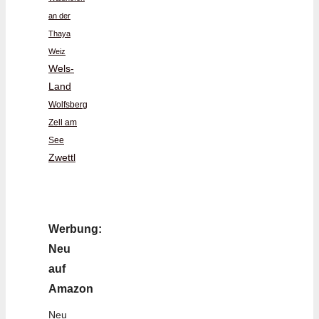
an der
Thaya
Weiz
Wels-
Land
Wolfsberg
Zell am
See
Zwettl
Werbung:
Neu
auf
Amazon
Neu