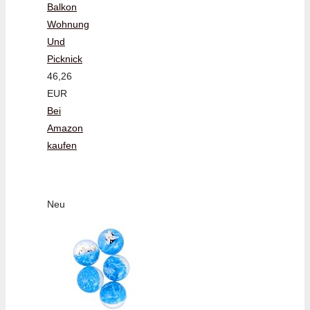
Balkon
Wohnung
Und
Picknick
46,26
EUR
Bei
Amazon
kaufen
Neu