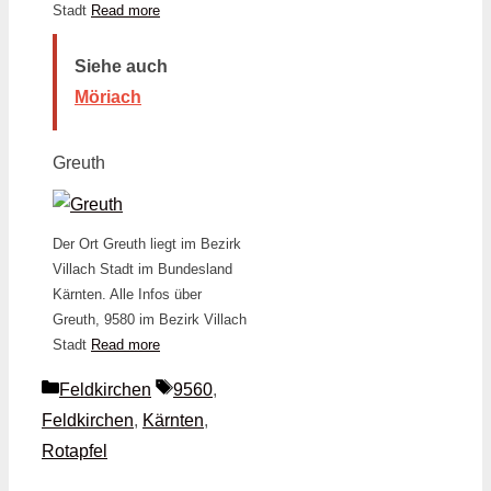
Stadt
Read more
Siehe auch
Möriach
Greuth
Der Ort Greuth liegt im Bezirk
Villach Stadt im Bundesland
Kärnten. Alle Infos über
Greuth, 9580 im Bezirk Villach
Stadt
Read more
Kategorien
Schlagwörter
Feldkirchen
9560
,
Feldkirchen
,
Kärnten
,
Rotapfel