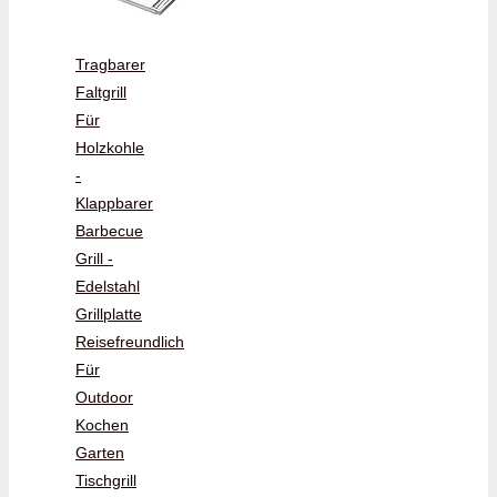
Tragbarer
Faltgrill
Für
Holzkohle
-
Klappbarer
Barbecue
Grill -
Edelstahl
Grillplatte
Reisefreundlich
Für
Outdoor
Kochen
Garten
Tischgrill