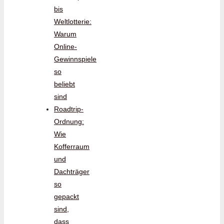
bis
Weltlotterie:
Warum
Online-
Gewinnspiele
so
beliebt
sind
Roadtrip-
Ordnung:
Wie
Kofferraum
und
Dachträger
so
gepackt
sind,
dass