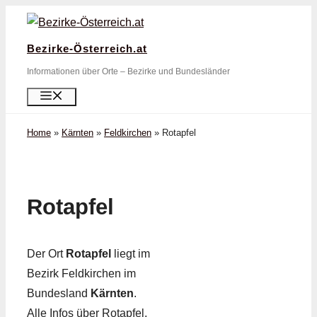
Zum
Inhalt
Bezirke-Österreich.at
springen
Informationen über Orte – Bezirke und Bundesländer
Menü
Home
»
Kärnten
»
Feldkirchen
»
Rotapfel
Rotapfel
Der Ort
Rotapfel
liegt im
Bezirk Feldkirchen im
Bundesland
Kärnten
.
Alle Infos über Rotapfel,