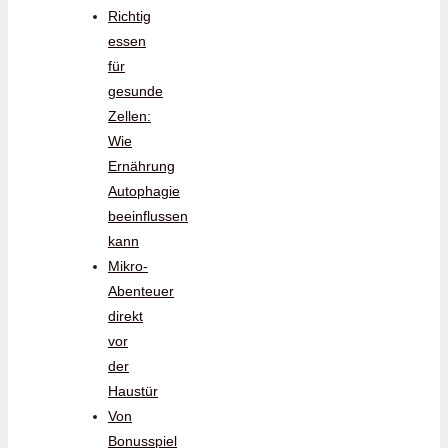
Richtig
essen
für
gesunde
Zellen:
Wie
Ernährung
Autophagie
beeinflussen
kann
Mikro-
Abenteuer
direkt
vor
der
Haustür
Von
Bonusspiel