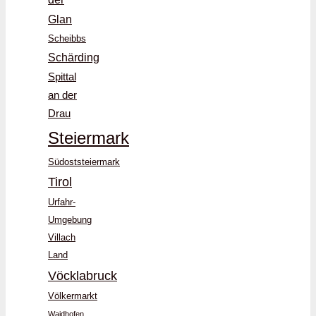
Glan
Scheibbs
Schärding
Spittal
an der
Drau
Steiermark
Südoststeiermark
Tirol
Urfahr-
Umgebung
Villach
Land
Vöcklabruck
Völkermarkt
Waidhofen