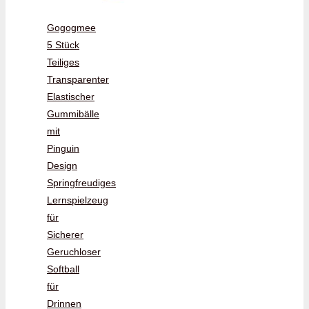
Gogogmee
5 Stück
Teiliges
Transparenter
Elastischer
Gummibälle
mit
Pinguin
Design
Springfreudiges
Lernspielzeug
für
Sicherer
Geruchloser
Softball
für
Drinnen