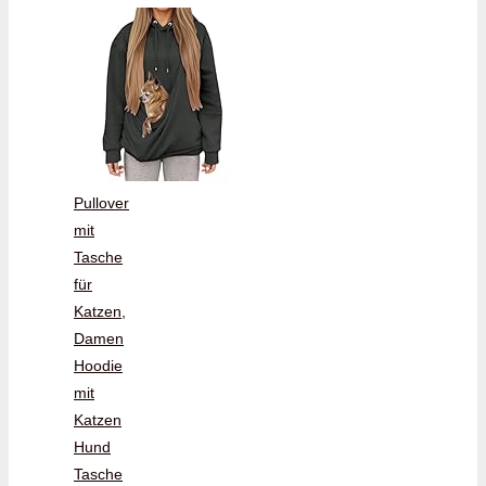
Pullover
mit
Tasche
für
Katzen,
Damen
Hoodie
mit
Katzen
Hund
Tasche