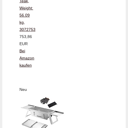
Teak,
Weight:
56.09
kg,
3072753
753,86
EUR
Bei
Amazon
kaufen
Neu