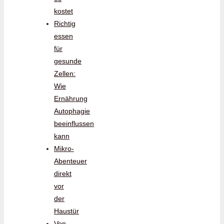
kostet
Richtig
essen
für
gesunde
Zellen:
Wie
Ernährung
Autophagie
beeinflussen
kann
Mikro-
Abenteuer
direkt
vor
der
Haustür
Von