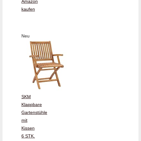
Amazon
kaufen
Neu
SKM
Klappbare
Gartenstühle
mit
Kissen
6 STK.