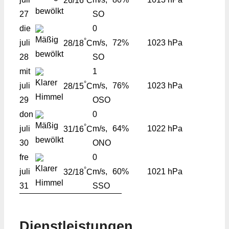
26/16
C
27
SO
die
0
°
juli
m/s,
72%
1023 hPa
28/18
C
28
SO
mit
1
°
juli
m/s,
76%
1023 hPa
28/15
C
29
OSO
don
0
°
juli
m/s,
64%
1022 hPa
31/16
C
30
ONO
fre
0
°
juli
m/s,
60%
1021 hPa
32/18
C
31
SSO
Dienstleistungen