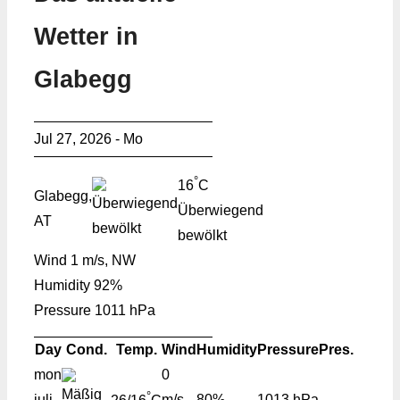
Wetter in
Glabegg
Jul 27, 2026 - Mo
°
16
C
Glabegg,
Überwiegend
AT
bewölkt
Wind
1 m/s, NW
Humidity
92%
Pressure
1011 hPa
Day
Cond.
Temp.
Wind
Humidity
Pressure
Pres.
mon
0
°
juli
m/s,
80%
1013 hPa