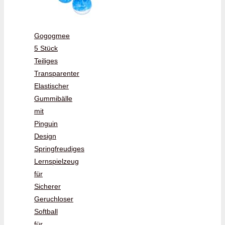
Gogogmee
5 Stück
Teiliges
Transparenter
Elastischer
Gummibälle
mit
Pinguin
Design
Springfreudiges
Lernspielzeug
für
Sicherer
Geruchloser
Softball
für