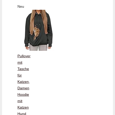
Neu
Pullover
mit
Tasche
für
Katzen,
Damen
Hoodie
mit
Katzen
Hund