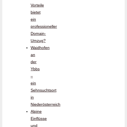
Vorteile
bietet
ein
professioneller
Domain-
Umzug?
Waidhofen
an
der
Ybbs
–
ein
Sehnsuchtsort
in
Niederösterreich
Alpine
Einflüsse
und