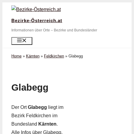
Zum
Inhalt
Bezirke-Österreich.at
springen
Informationen über Orte – Bezirke und Bundesländer
Menü
Home
»
Kärnten
»
Feldkirchen
»
Glabegg
Glabegg
Der Ort
Glabegg
liegt im
Bezirk Feldkirchen im
Bundesland
Kärnten
.
Alle Infos über Glabegg,