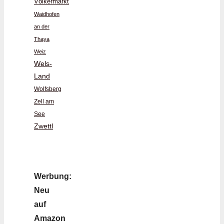
Völkermarkt
Waidhofen
an der
Thaya
Weiz
Wels-
Land
Wolfsberg
Zell am
See
Zwettl
Werbung:
Neu
auf
Amazon