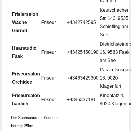
Kärnten
Keutschacher
Frisiersalon
Str. 143, 9535
Wache
Friseur
+4342742595
Schiefling am
Gernot
See
Dietrichsteiners
Haarstudio
Friseur
+43425450190
16, 9583 Faak
Faak
am See
Paracelsusgas
Friseursalon
Friseur
+43463429300
16, 9020
Orchidee
Klagenfurt
Friseursalon
Kinoplatz 4,
Friseur
+4346337181
hairlich
9020 Klagenfur
Der Suchradius für Friseure
beträgt 25km