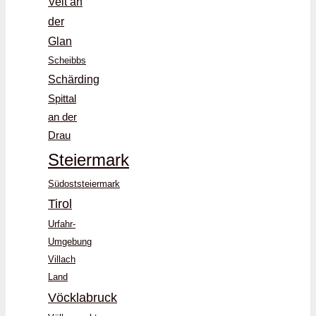
Veit an
der
Glan
Scheibbs
Schärding
Spittal
an der
Drau
Steiermark
Südoststeiermark
Tirol
Urfahr-
Umgebung
Villach
Land
Vöcklabruck