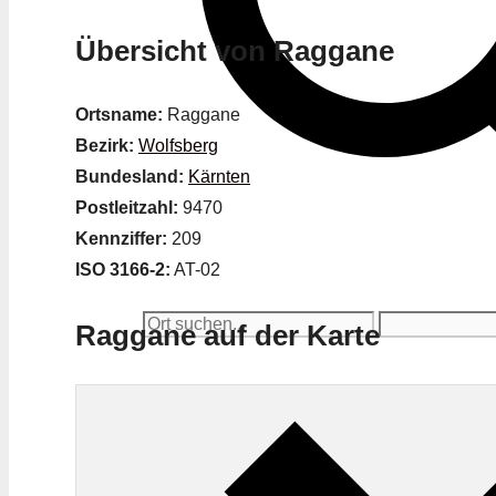
Übersicht von Raggane
Ortsname:
Raggane
Bezirk:
Wolfsberg
Bundesland:
Kärnten
Postleitzahl:
9470
Kennziffer:
209
ISO 3166-2:
AT-02
Raggane auf der Karte