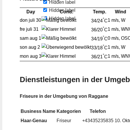
Hidden label
Hidden label
Day
Cond.
Temp.
Wind
Hidden label
°
don
juli 30
1 m/s, W
34/24
C
°
fre
juli 31
1 m/s, W
36/20
C
°
sam
aug 1
0 m/s, OS
34/19
C
°
son
aug 2
1 m/s, W
33/18
C
°
mon
aug 3
1 m/s, W
36/21
C
Dienstleistungen in der Umge
Friseure in der Umgebung von Raggane
Business Name
Kategorien
Telefon
Haar-Genau
Friseur
+43435235835
10. Okt