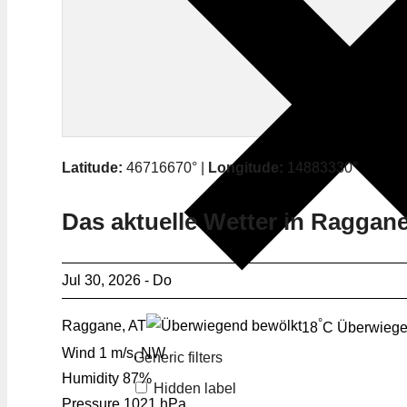
Latitude:
46716670° |
Longitude:
14883330°
Das aktuelle Wetter in Raggan
Jul 30, 2026 - Do
°
Raggane, AT
18
C
Überwiege
Wind
1 m/s, NW
Generic filters
Humidity
87%
Hidden label
Pressure
1021 hPa