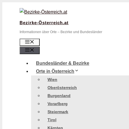
Zum
Inhalt
springen
Bezirke-Österreich.at
Informationen über Orte – Bezirke und Bundesländer
Menü
Menü
Bundesländer & Bezirke
Orte in Österreich
Wien
Oberösterreich
Burgenland
Vorarlberg
Steiermark
Tirol
Kärnten