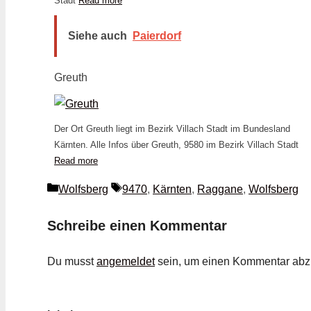
Stadt
Read more
Siehe auch
Paierdorf
Greuth
Der Ort Greuth liegt im Bezirk Villach Stadt im Bundesland
Kärnten. Alle Infos über Greuth, 9580 im Bezirk Villach Stadt
Read more
Kategorien
Schlagwörter
Wolfsberg
9470
,
Kärnten
,
Raggane
,
Wolfsberg
Schreibe einen Kommentar
Du musst
angemeldet
sein, um einen Kommentar ab