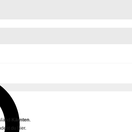
esland
Kärnten
.
dest du hier.