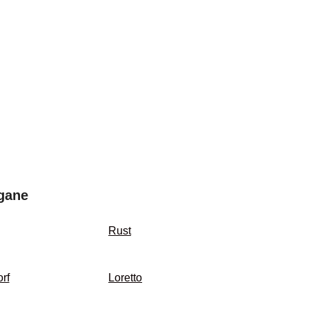
gane
Rust
rf
Loretto