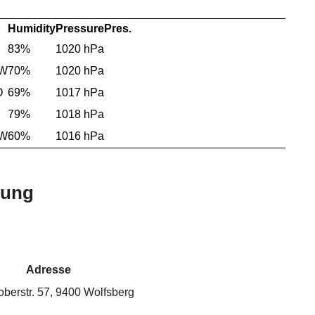
Humidity
Pressure
Pres.
83%
1020 hPa
NW
70%
1020 hPa
O
69%
1017 hPa
79%
1018 hPa
NW
60%
1016 hPa
bung
Adresse
oberstr. 57, 9400 Wolfsberg