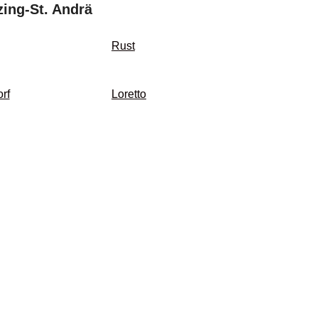
ing-St. Andrä
Rust
rf
Loretto