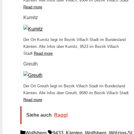
Kärnten. Alle Infos über Villach, 9504 im Bezirk Villach Stadt
Read more
Kumitz
Der Ort Kumitz liegt im Bezirk Villach Stadt im Bundesland
Kärnten. Alle Infos über Kumitz, 9523 im Bezirk Villach
Stadt
Read more
Greuth
Der Ort Greuth liegt im Bezirk Villach Stadt im Bundesland
Kärnten. Alle Infos über Greuth, 9580 im Bezirk Villach Stadt
Read more
Siehe auch
Raggl
Kategorien
Schlagwörter
Wolfsberg
9433
,
Kärnten
,
Wolfsberg
,
Wölzing-St.