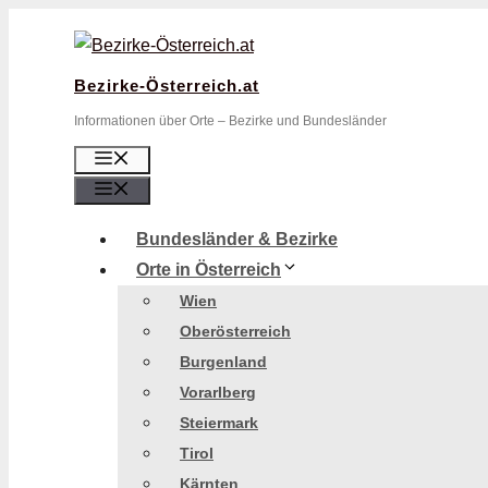
Zum
Inhalt
springen
Bezirke-Österreich.at
Informationen über Orte – Bezirke und Bundesländer
Menü
Menü
Bundesländer & Bezirke
Orte in Österreich
Wien
Oberösterreich
Burgenland
Vorarlberg
Steiermark
Tirol
Kärnten