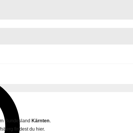
g im Bundesland
Kärnten
.
sberg findest du hier.