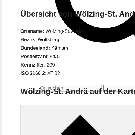
Übersicht von Wölzing-St. And
Ortsname:
Wölzing-St. Andrä
Bezirk:
Wolfsberg
Bundesland:
Kärnten
Postleitzahl:
9433
Kennziffer:
209
ISO 3166-2:
AT-02
Wölzing-St. Andrä auf der Kart