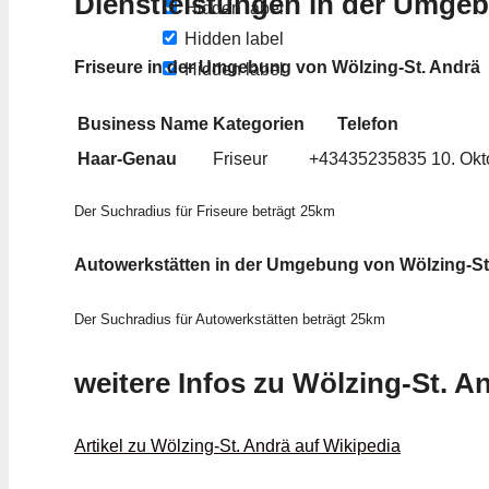
Dienstleistungen in der Umge
Hidden label
Hidden label
Friseure in der Umgebung von Wölzing-St. Andrä
Hidden label
Business Name
Kategorien
Telefon
Haar-Genau
Friseur
+43435235835
10. Okt
Der Suchradius für Friseure beträgt 25km
Autowerkstätten in der Umgebung von Wölzing-St
Der Suchradius für Autowerkstätten beträgt 25km
weitere Infos zu Wölzing-St. A
Artikel zu Wölzing-St. Andrä auf Wikipedia