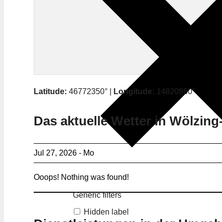
Latitude:
46772350° |
Longitude:
14820860°
Das aktuelle Wetter in Wölzing
Jul 27, 2026 - Mo
Ooops! Nothing was found!
Generic filters
Hidden label