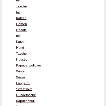
mit
Tasche
für
Katzen,
Damen
Hoodie
mit
Katzen
Hund
Tasche
Haustier
Kapuzenpullover
Winter
Warm
Langarm
Sweatshirt
Hundetasche
Kapuzenpulli