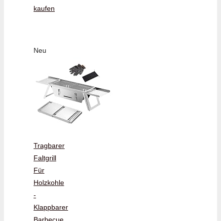
kaufen
Neu
Tragbarer
Faltgrill
Für
Holzkohle
-
Klappbarer
Barbecue