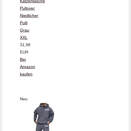
Katzentasche
Pullover
Niedlicher
Pulli
Grau
XXL
31,98
EUR
Bei
Amazon
kaufen
Neu