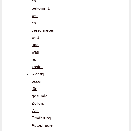
es
bekommt,
wie
es
verschrieben
wird
und
was
es
kostet
Richtig
essen
für
gesunde
Zellen:
Wie
Ernährung
Autophagie