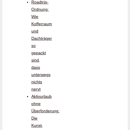
Roadtrip-
Ordnung:
Wie
Kofferraum
und
Dachträger
so
gepackt
sind,
dass
unterwegs
nichts
nervt
Aktivurlaub
ohne
Überforderung:
Die
Kunst,