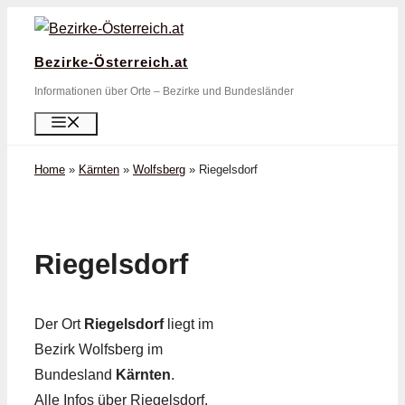
Zum
Inhalt
Bezirke-Österreich.at
springen
Informationen über Orte – Bezirke und Bundesländer
Menü
Home
»
Kärnten
»
Wolfsberg
»
Riegelsdorf
Riegelsdorf
Der Ort
Riegelsdorf
liegt im
Bezirk Wolfsberg im
Bundesland
Kärnten
.
Alle Infos über Riegelsdorf,