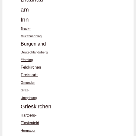
am
Inn
Bruck-
Mürzzuschlag
Burgenland
Deutschlandsberg
Eferding
Feldkirchen
Freistadt
Gmunden
Graz-
Umgebung
Grieskirchen
Hartberg-
Fürstenfeld
Hermagor