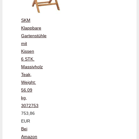
SKM
Klappbare
Gartenstühle
mit
Kissen
6 STK.
Massivholz
Teak,
Weight:
56.09
kg,
3072753
753,86
EUR
Bei
Amazon