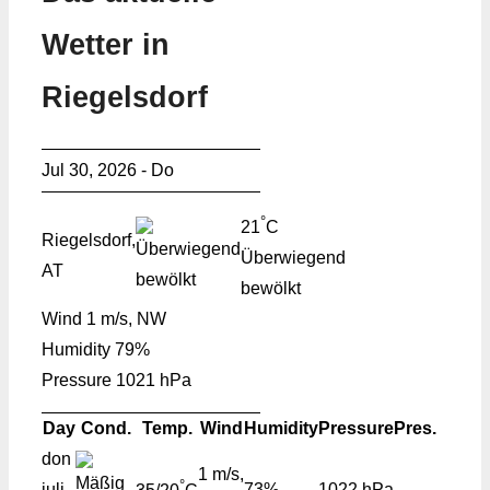
Wetter in
Riegelsdorf
Jul 30, 2026 - Do
°
21
C
Riegelsdorf,
Überwiegend
AT
bewölkt
Wind
1 m/s, NW
Humidity
79%
Pressure
1021 hPa
Day
Cond.
Temp.
Wind
Humidity
Pressure
Pres.
don
1 m/s,
°
juli
73%
1022 hPa