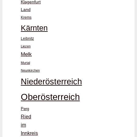
Klagenfurt
Land
Krems
Kärnten
Leibnitz
Liezen
Melk
Murtal
Neunkirchen
Niederösterreich
Oberösterreich
Perg
Ried
im
Innkreis