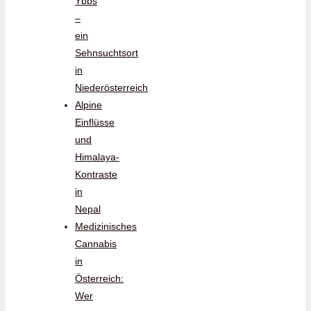
Ybbs
–
ein
Sehnsuchtsort
in
Niederösterreich
Alpine
Einflüsse
und
Himalaya-
Kontraste
in
Nepal
Medizinisches
Cannabis
in
Österreich:
Wer