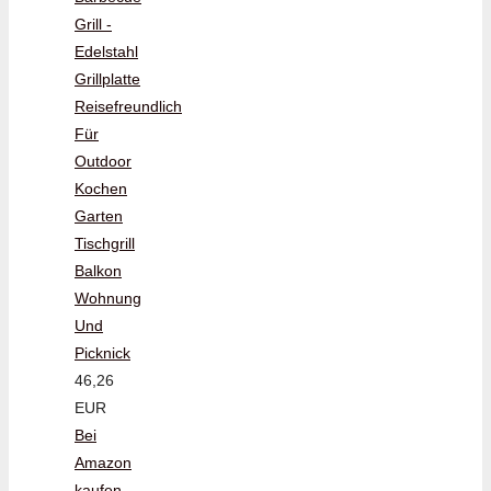
Grill -
Edelstahl
Grillplatte
Reisefreundlich
Für
Outdoor
Kochen
Garten
Tischgrill
Balkon
Wohnung
Und
Picknick
46,26
EUR
Bei
Amazon
kaufen