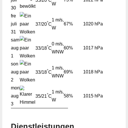
35/20
C
W
30
fre
1 m/s,
°
juli
67%
1020 hPa
37/20
C
W
31
sam
0 m/s,
°
aug
60%
1017 hPa
33/18
C
WNW
1
son
1 m/s,
°
aug
69%
1018 hPa
33/18
C
WNW
2
mon
1 m/s,
°
aug
58%
1015 hPa
35/21
C
W
3
Dienstleistungen