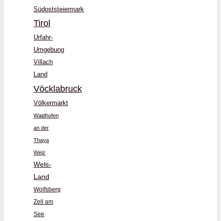
Südoststeiermark
Tirol
Urfahr-
Umgebung
Villach
Land
Vöcklabruck
Völkermarkt
Waidhofen
an der
Thaya
Weiz
Wels-
Land
Wolfsberg
Zell am
See