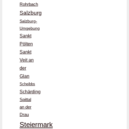
Rohrbach
Salzburg
Salzburg-
Umgebung
Sankt
Pölten
Sankt
Veit an
der
Glan
Scheibbs
Schärding
Spittal
an der
Drau
Steiermark