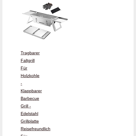
Tragbarer
Faltgrill
Für
Holzkohle
-
Klappbarer
Barbecue
Grill -
Edelstahl
Grillplatte
Reisefreundlich