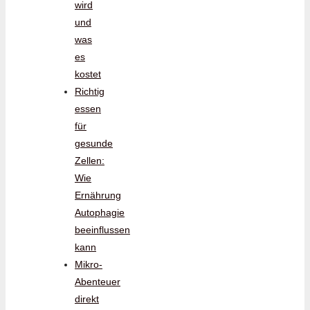
wird
und
was
es
kostet
Richtig
essen
für
gesunde
Zellen:
Wie
Ernährung
Autophagie
beeinflussen
kann
Mikro-
Abenteuer
direkt