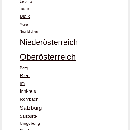
Leibnitz
Liezen
Melk
Murtal
Neunkirchen
Niederösterreich
Oberösterreich
Perg
Ried
im
Innkreis
Rohrbach
Salzburg
Salzburg-
Umgebung