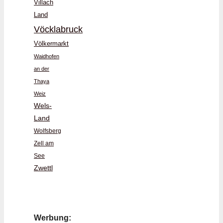
Villach
Land
Vöcklabruck
Völkermarkt
Waidhofen
an der
Thaya
Weiz
Wels-
Land
Wolfsberg
Zell am
See
Zwettl
Werbung: