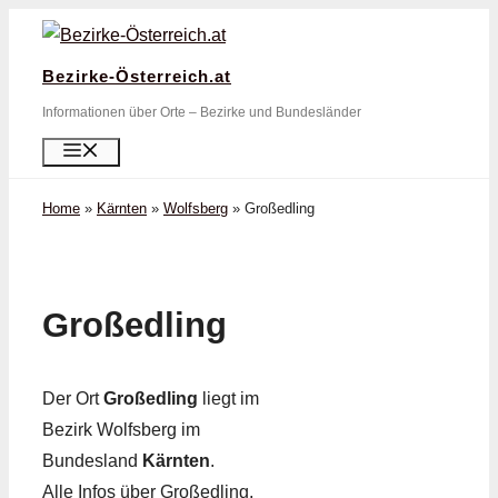
Zum
Inhalt
Bezirke-Österreich.at
springen
Informationen über Orte – Bezirke und Bundesländer
Menü
Home
»
Kärnten
»
Wolfsberg
»
Großedling
Großedling
Der Ort
Großedling
liegt im
Bezirk Wolfsberg im
Bundesland
Kärnten
.
Alle Infos über Großedling,