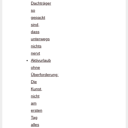
Dachträger
so
gepackt
sind,
dass
unterwegs
nichts
nervt
Aktivurlaub
ohne
Überforderung:
Die
Kunst,
nicht
am
ersten
Tag
alles