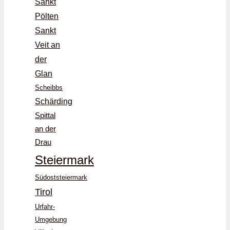
Sankt
Pölten
Sankt
Veit an
der
Glan
Scheibbs
Schärding
Spittal
an der
Drau
Steiermark
Südoststeiermark
Tirol
Urfahr-
Umgebung