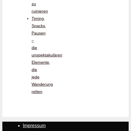
zu
ruinieren
Timing,
Snacks,
Pausen
–
die
unspektakulären
Elemente,
die
jede
Wanderung
retten
Impressum