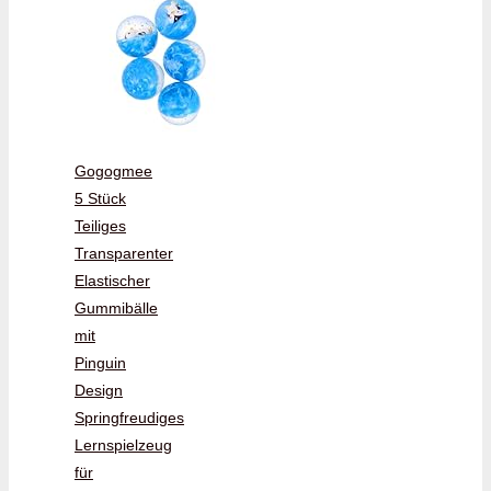
Gogogmee
5 Stück
Teiliges
Transparenter
Elastischer
Gummibälle
mit
Pinguin
Design
Springfreudiges
Lernspielzeug
für