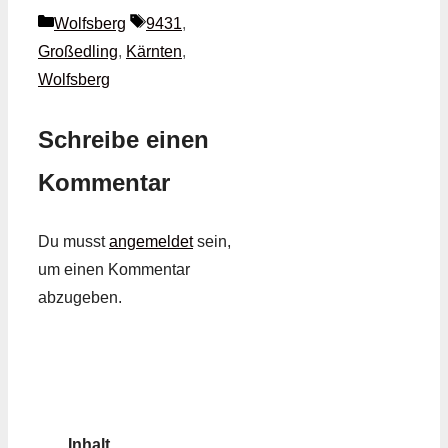
Kategorien
Schlagwörter
Wolfsberg
9431
,
Großedling
,
Kärnten
,
Wolfsberg
Schreibe einen
Kommentar
Du musst
angemeldet
sein,
um einen Kommentar
abzugeben.
Inhalt