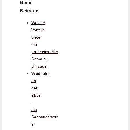
Neue
Beiträge
Welche
Vorteile
bietet
ein
professioneller
Domain-
Umzug?
Waidhofen
an
der
Ybbs
–
ein
Sehnsuchtsort
in