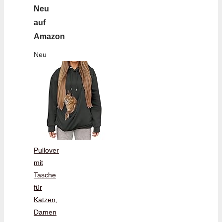
Neu
auf
Amazon
Neu
Pullover
mit
Tasche
für
Katzen,
Damen