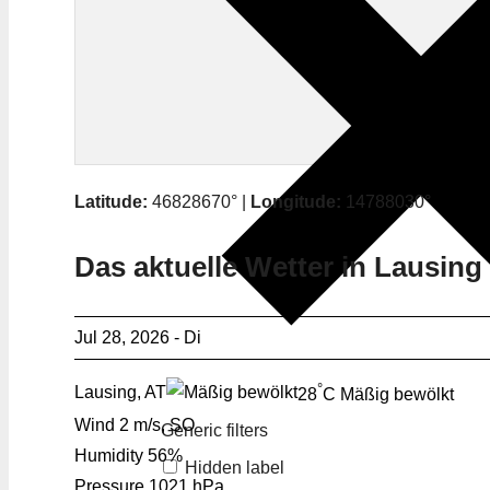
Latitude:
46828670° |
Longitude:
14788030°
Das aktuelle Wetter in Lausing
Jul 28, 2026 - Di
°
Lausing, AT
28
C
Mäßig bewölkt
Wind
2 m/s, SO
Generic filters
Humidity
56%
Hidden label
Pressure
1021 hPa