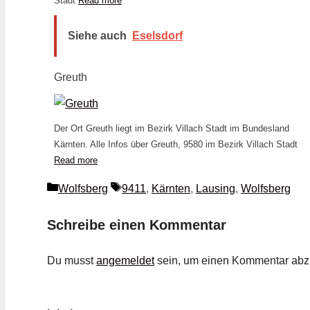
Stadt
Read more
Siehe auch
Eselsdorf
Greuth
Der Ort Greuth liegt im Bezirk Villach Stadt im Bundesland
Kärnten. Alle Infos über Greuth, 9580 im Bezirk Villach Stadt
Read more
Kategorien
Schlagwörter
Wolfsberg
9411
,
Kärnten
,
Lausing
,
Wolfsberg
Schreibe einen Kommentar
Du musst
angemeldet
sein, um einen Kommentar ab