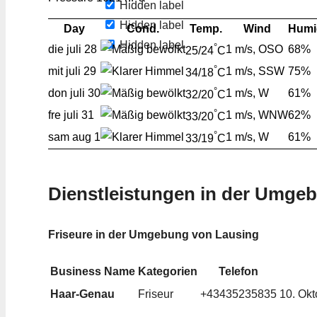
Hidden label
Hidden label
Day
Cond.
Temp.
Wind
Humi
Hidden label
°
die
juli 28
1 m/s, OSO
68%
25/24
C
°
mit
juli 29
1 m/s, SSW
75%
34/18
C
°
don
juli 30
1 m/s, W
61%
32/20
C
°
fre
juli 31
1 m/s, WNW
62%
33/20
C
°
sam
aug 1
1 m/s, W
61%
33/19
C
Dienstleistungen in der Umge
Friseure in der Umgebung von Lausing
Business Name
Kategorien
Telefon
Haar-Genau
Friseur
+43435235835
10. Okt