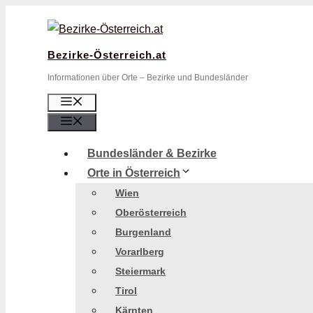
Zum
Inhalt
springen
Bezirke-Österreich.at
Informationen über Orte – Bezirke und Bundesländer
Menü
Menü
Bundesländer & Bezirke
Orte in Österreich
Wien
Oberösterreich
Burgenland
Vorarlberg
Steiermark
Tirol
Kärnten