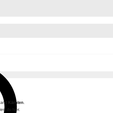
sland
Kärnten
.
est du hier.