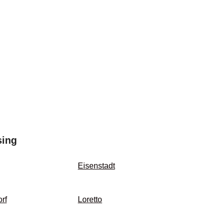
sing
Eisenstadt
rf
Loretto