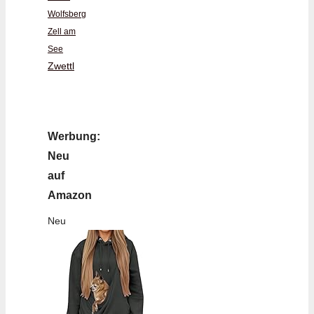
Wolfsberg
Zell am
See
Zwettl
Werbung:
Neu
auf
Amazon
Neu