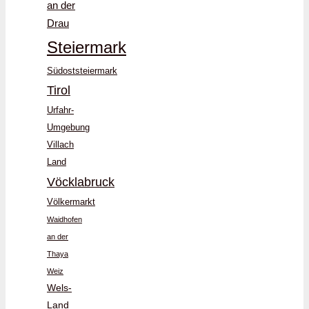
an der
Drau
Steiermark
Südoststeiermark
Tirol
Urfahr-
Umgebung
Villach
Land
Vöcklabruck
Völkermarkt
Waidhofen
an der
Thaya
Weiz
Wels-
Land