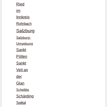
Ried
im
Innkreis
Rohrbach
Salzburg
Salzburg-
Umgebung
Sankt
Pölten
Sankt
Veit an
der
Glan
Scheibbs
Schärding
Spittal