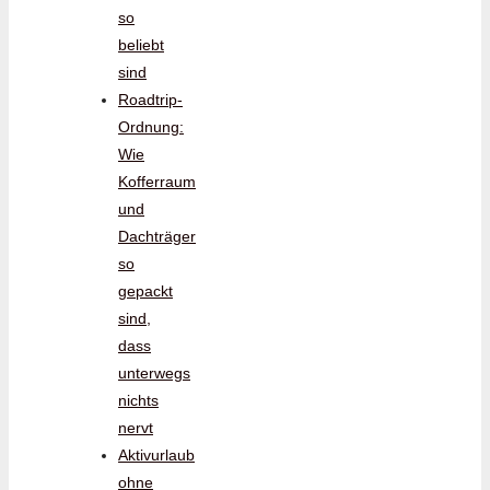
so
beliebt
sind
Roadtrip-
Ordnung:
Wie
Kofferraum
und
Dachträger
so
gepackt
sind,
dass
unterwegs
nichts
nervt
Aktivurlaub
ohne