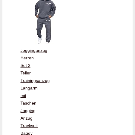
Jogginganzug
Herren
Set 2
Teiler
Trainingsanzug
Langarm
mit
Taschen
Jogging
Anzug
Tracksuit
Baggy