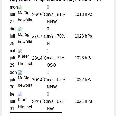
mon
0
°
juli
m/s,
81%
1013 hPa
25/15
C
27
NNW
die
0
°
juli
m/s,
70%
1023 hPa
27/17
C
28
N
mit
1
°
juli
m/s,
75%
1023 hPa
28/14
C
29
OSO
don
1
°
juli
m/s,
68%
1022 hPa
30/14
C
30
NNW
fre
0
°
juli
m/s,
62%
1021 hPa
32/16
C
31
NW