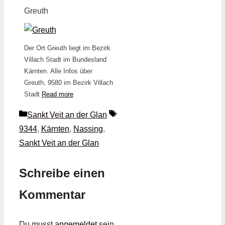
Greuth
Der Ort Greuth liegt im Bezirk
Villach Stadt im Bundesland
Kärnten. Alle Infos über
Greuth, 9580 im Bezirk Villach
Stadt
Read more
Kategorien
Schlagwörter
Sankt Veit an der Glan
9344
,
Kärnten
,
Nassing
,
Sankt Veit an der Glan
Schreibe einen
Kommentar
Du musst
angemeldet
sein,