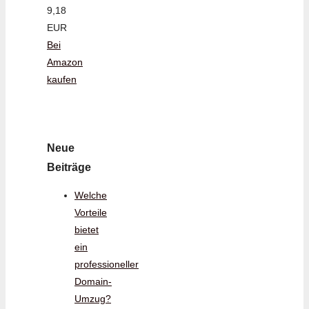
9,18
EUR
Bei
Amazon
kaufen
Neue
Beiträge
Welche
Vorteile
bietet
ein
professioneller
Domain-
Umzug?