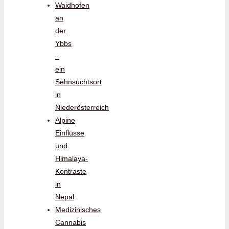
Waidhofen
an
der
Ybbs
–
ein
Sehnsuchtsort
in
Niederösterreich
Alpine
Einflüsse
und
Himalaya-
Kontraste
in
Nepal
Medizinisches
Cannabis