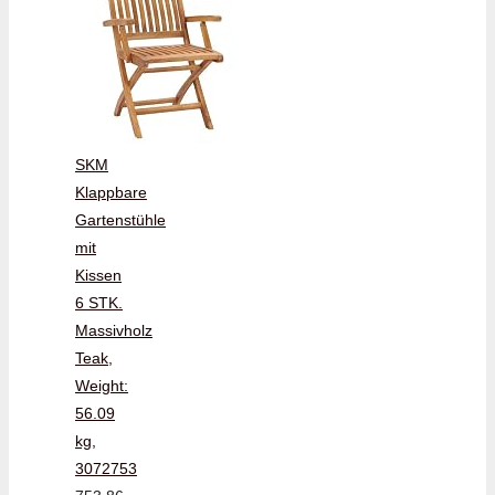
SKM
Klappbare
Gartenstühle
mit
Kissen
6 STK.
Massivholz
Teak,
Weight:
56.09
kg,
3072753