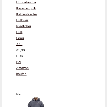
Hundetasche
Kapuzenpulli
Katzentasche
Pullover
Niedlicher
Pulli
Grau
XXL
31,98
EUR
Bei
Amazon
kaufen
Neu