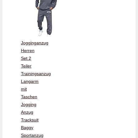
Jogginganzug
Herren
Set 2
Teiler
Trainingsanzug
Langarm
mit
Taschen
Jogging
Anzug
Tracksuit
Baggy
Sportanzug