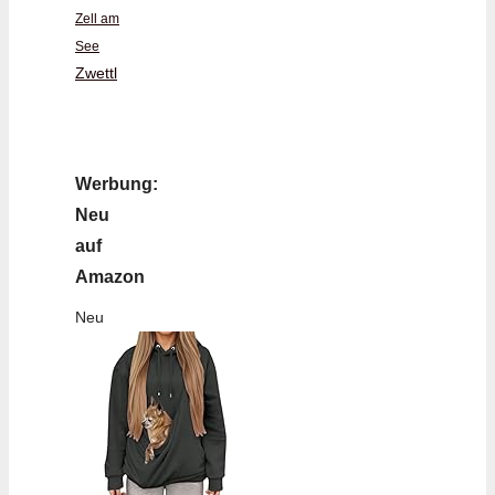
Zell am
See
Zwettl
Werbung:
Neu
auf
Amazon
Neu