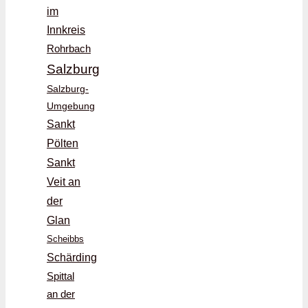
im
Innkreis
Rohrbach
Salzburg
Salzburg-
Umgebung
Sankt
Pölten
Sankt
Veit an
der
Glan
Scheibbs
Schärding
Spittal
an der