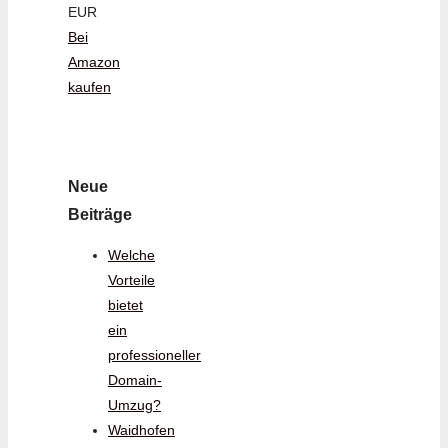
EUR
Bei
Amazon
kaufen
Neue
Beiträge
Welche
Vorteile
bietet
ein
professioneller
Domain-
Umzug?
Waidhofen