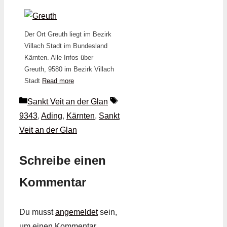
Der Ort Greuth liegt im Bezirk
Villach Stadt im Bundesland
Kärnten. Alle Infos über
Greuth, 9580 im Bezirk Villach
Stadt
Read more
Kategorien
Schlagwörter
Sankt Veit an der Glan
9343
,
Ading
,
Kärnten
,
Sankt
Veit an der Glan
Schreibe einen
Kommentar
Du musst
angemeldet
sein,
um einen Kommentar