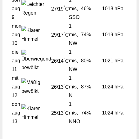
°
aug
m/s,
46%
1018 hPa
27/19
C
9
SSO
mon
1
°
aug
m/s,
74%
1019 hPa
29/17
C
10
NW
die
1
°
aug
m/s,
80%
1021 hPa
26/14
C
11
NW
mit
1
°
aug
m/s,
87%
1024 hPa
26/13
C
12
N
don
1
°
aug
m/s,
74%
1024 hPa
25/13
C
13
NNO