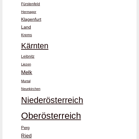
Fürstenfeld
Hermagor
Klagenfurt
Land
Krems
Kärnten
Leibnitz
Liezen
Melk
Murtal
Neunkirchen
Niederösterreich
Oberösterreich
Perg
Ried