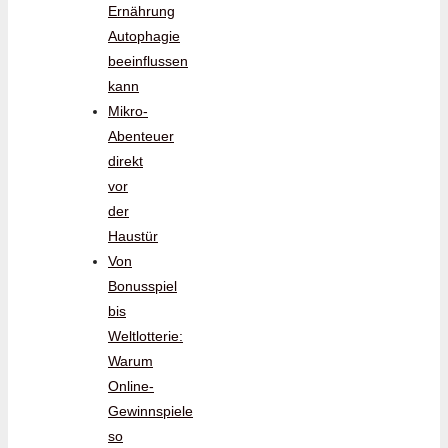
Ernährung
Autophagie
beeinflussen
kann
Mikro-
Abenteuer
direkt
vor
der
Haustür
Von
Bonusspiel
bis
Weltlotterie:
Warum
Online-
Gewinnspiele
so