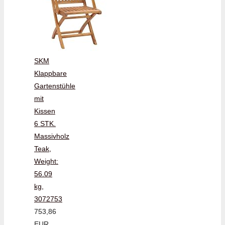
SKM
Klappbare
Gartenstühle
mit
Kissen
6 STK.
Massivholz
Teak,
Weight:
56.09
kg,
3072753
753,86
EUR