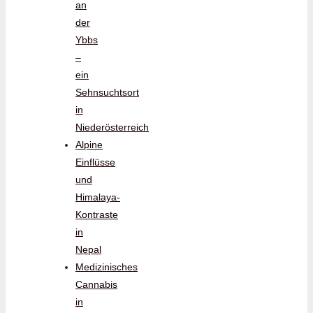
an
der
Ybbs
–
ein
Sehnsuchtsort
in
Niederösterreich
Alpine
Einflüsse
und
Himalaya-
Kontraste
in
Nepal
Medizinisches
Cannabis
in