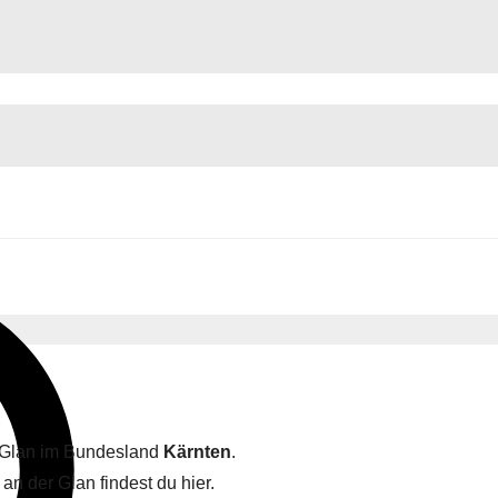
er Glan im Bundesland
Kärnten
.
an der Glan findest du hier.