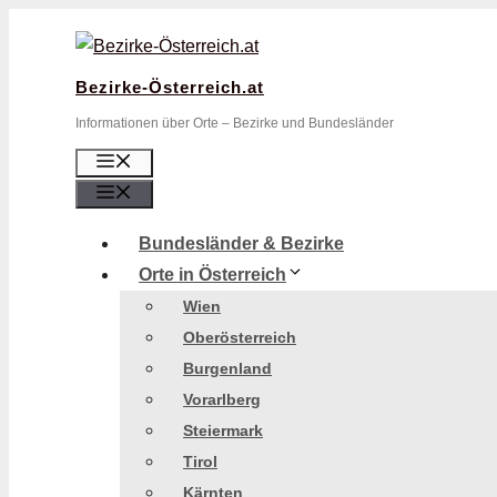
Zum
Inhalt
springen
Bezirke-Österreich.at
Informationen über Orte – Bezirke und Bundesländer
Menü
Menü
Bundesländer & Bezirke
Orte in Österreich
Wien
Oberösterreich
Burgenland
Vorarlberg
Steiermark
Tirol
Kärnten