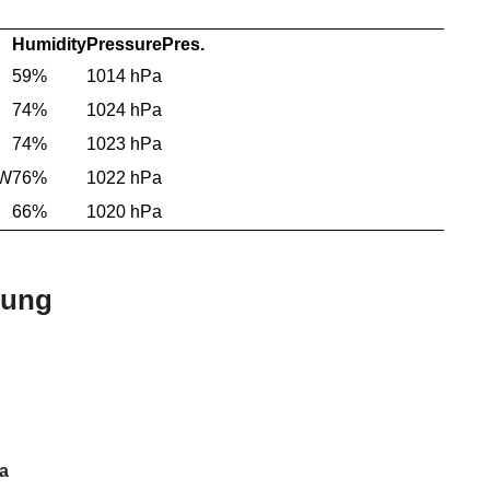
Humidity
Pressure
Pres.
59%
1014 hPa
74%
1024 hPa
74%
1023 hPa
NW
76%
1022 hPa
66%
1020 hPa
bung
a