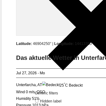
Latitude:
46904250° |
Longitude:
14413380°
Das aktuelle Wetter in Unterfa
Jul 27, 2026 - Mo
°
Unterfarcha, AT
25
C
Bedeckt
Wind
0 m/s, OSO
Generic filters
Humidity
51%
Hidden label
Pressure
1013 hPa