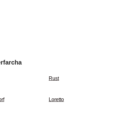
rfarcha
Rust
rf
Loretto