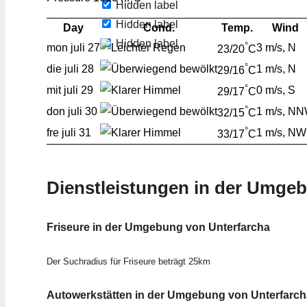
Hidden label
Hidden label
Day
Cond.
Temp.
Wind
Hidden label
°
mon
juli 27
3 m/s, N
23/20
C
°
die
juli 28
1 m/s, N
29/16
C
°
mit
juli 29
0 m/s, S
29/17
C
°
don
juli 30
1 m/s, N
32/15
C
°
fre
juli 31
1 m/s, NW
33/17
C
Dienstleistungen in der Umge
Friseure in der Umgebung von Unterfarcha
Der Suchradius für Friseure beträgt 25km
Autowerkstätten in der Umgebung von Unterfarch