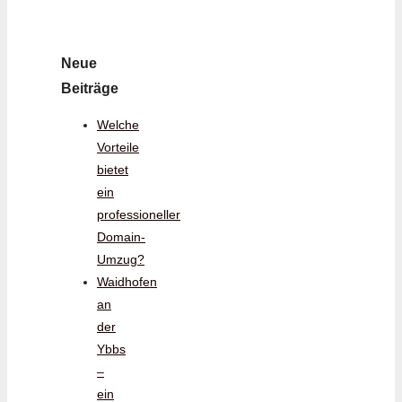
Neue
Beiträge
Welche
Vorteile
bietet
ein
professioneller
Domain-
Umzug?
Waidhofen
an
der
Ybbs
–
ein