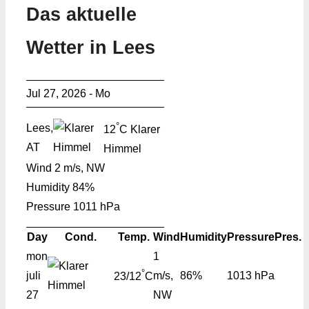
Das aktuelle
Wetter in Lees
Jul 27, 2026 - Mo
°
Lees,
12
C
Klarer
AT
Himmel
Wind
2 m/s, NW
Humidity
84%
Pressure
1011 hPa
Day
Cond.
Temp.
Wind
Humidity
Pressure
Pres.
mon
1
°
juli
m/s,
86%
1013 hPa
23/12
C
27
NW