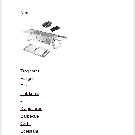
Neu
Tragbarer
Faltgrill
Für
Holzkohle
-
Klappbarer
Barbecue
Grill -
Edelstahl