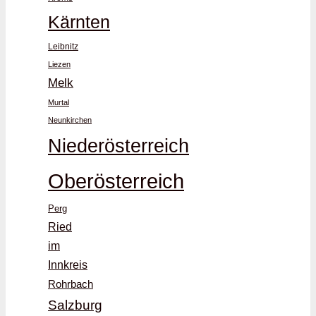
Kärnten
Leibnitz
Liezen
Melk
Murtal
Neunkirchen
Niederösterreich
Oberösterreich
Perg
Ried
im
Innkreis
Rohrbach
Salzburg