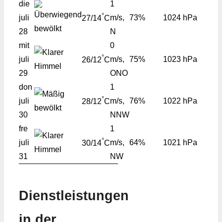
die
1
°
juli
m/s,
73%
1024 hPa
27/14
C
28
N
mit
0
°
juli
m/s,
75%
1023 hPa
26/12
C
29
ONO
don
1
°
juli
m/s,
76%
1022 hPa
28/12
C
30
NNW
fre
1
°
juli
m/s,
64%
1021 hPa
30/14
C
31
NW
Dienstleistungen
in der