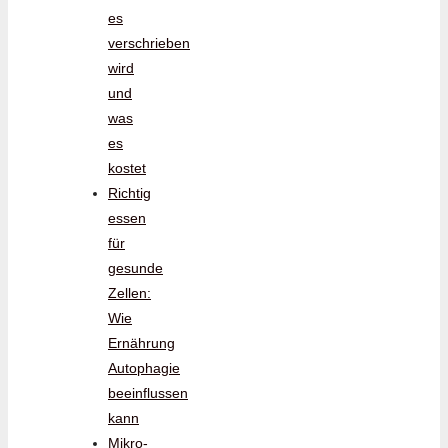
es
verschrieben
wird
und
was
es
kostet
Richtig
essen
für
gesunde
Zellen:
Wie
Ernährung
Autophagie
beeinflussen
kann
Mikro-