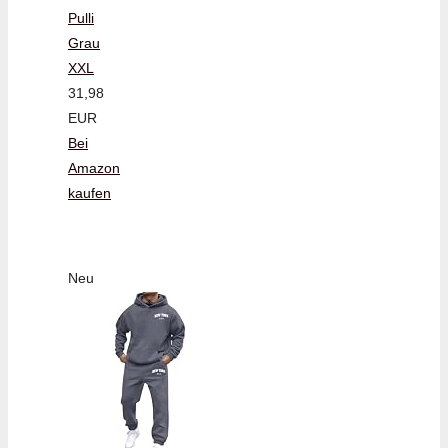
Pulli
Grau
XXL
31,98
EUR
Bei
Amazon
kaufen
Neu