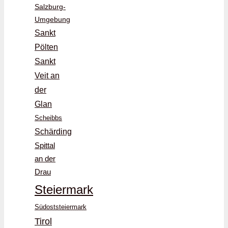
Salzburg-
Umgebung
Sankt
Pölten
Sankt
Veit an
der
Glan
Scheibbs
Schärding
Spittal
an der
Drau
Steiermark
Südoststeiermark
Tirol