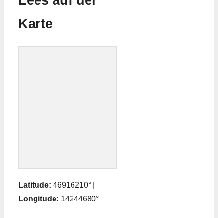
Lees auf der
Karte
Latitude:
46916210° |
Longitude:
14244680°