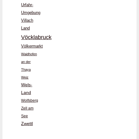
Urfahr-
Umgebung
Villach
Land
Vöcklabruck
Völkermarkt
Waidhofen
an der
Thaya
Weiz
Wels-
Land
Wolfsberg
Zell am
See
Zwettl