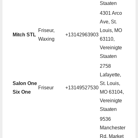
Staaten
4301 Arco
Ave, St.
Friseur,
Louis, MO
Mitch STL
+13142963903
Waxing
63110,
Vereinigte
Staaten
2758
Lafayette,
Salon One
St. Louis,
Friseur
+13149527530
Six One
MO 63104,
Vereinigte
Staaten
9536
Manchester
Rd, Market