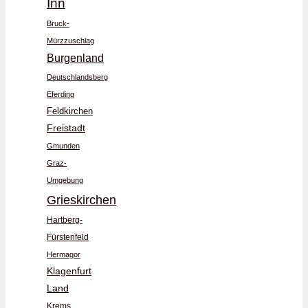
Inn
Bruck-
Mürzzuschlag
Burgenland
Deutschlandsberg
Eferding
Feldkirchen
Freistadt
Gmunden
Graz-
Umgebung
Grieskirchen
Hartberg-
Fürstenfeld
Hermagor
Klagenfurt
Land
Krems