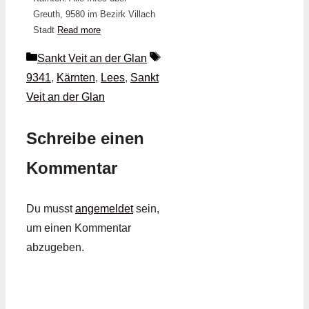
Greuth, 9580 im Bezirk Villach
Stadt
Read more
Kategorien
Schlagwörter
Sankt Veit an der Glan
9341
,
Kärnten
,
Lees
,
Sankt
Veit an der Glan
Schreibe einen
Kommentar
Du musst
angemeldet
sein,
um einen Kommentar
abzugeben.