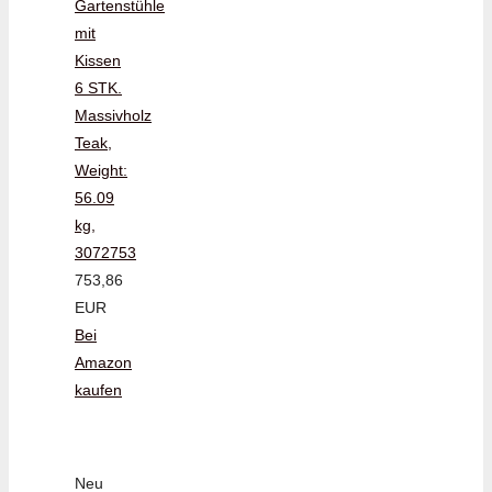
Gartenstühle
mit
Kissen
6 STK.
Massivholz
Teak,
Weight:
56.09
kg,
3072753
753,86
EUR
Bei
Amazon
kaufen
Neu