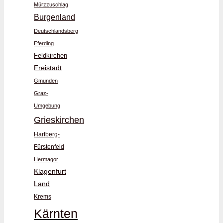
Mürzzuschlag
Burgenland
Deutschlandsberg
Eferding
Feldkirchen
Freistadt
Gmunden
Graz-
Umgebung
Grieskirchen
Hartberg-
Fürstenfeld
Hermagor
Klagenfurt
Land
Krems
Kärnten