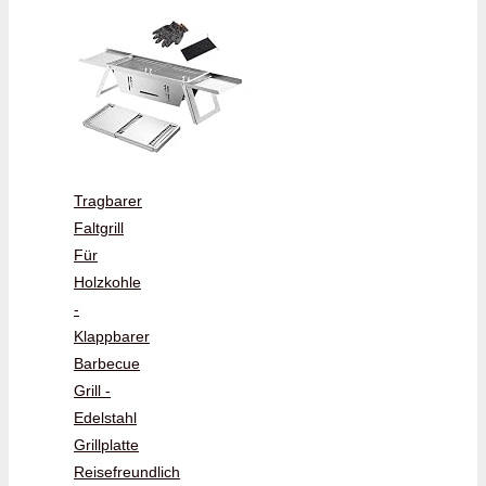
Tragbarer
Faltgrill
Für
Holzkohle
-
Klappbarer
Barbecue
Grill -
Edelstahl
Grillplatte
Reisefreundlich