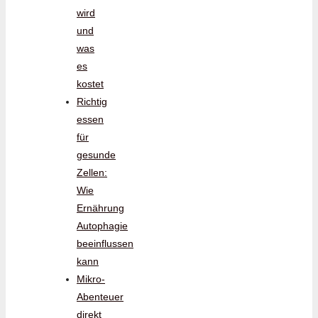
wird
und
was
es
kostet
Richtig
essen
für
gesunde
Zellen:
Wie
Ernährung
Autophagie
beeinflussen
kann
Mikro-
Abenteuer
direkt