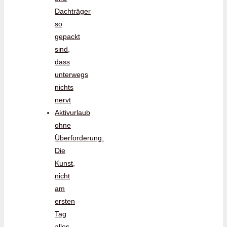
Dachträger
so
gepackt
sind,
dass
unterwegs
nichts
nervt
Aktivurlaub
ohne
Überforderung:
Die
Kunst,
nicht
am
ersten
Tag
alles