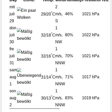
mit
2
°
juli
m/s,
46%
1021 hPa
29/20
C
29
S
don
1
°
juli
m/s,
80%
1022 hPa
32/18
C
30
NW
fre
1
°
juli
m/s,
70%
1021 hPa
32/16
C
31
NNW
sam
1
°
aug
m/s,
71%
1017 hPa
31/14
C
1
NNW
son
1
°
aug
m/s,
83%
1019 hPa
30/13
C
2
NNW