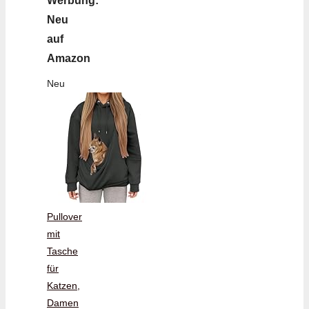
Werbung:
Neu
auf
Amazon
Neu
Pullover
mit
Tasche
für
Katzen,
Damen