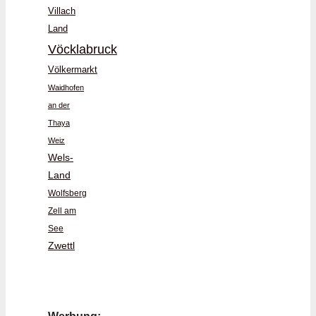
Villach
Land
Vöcklabruck
Völkermarkt
Waidhofen
an der
Thaya
Weiz
Wels-
Land
Wolfsberg
Zell am
See
Zwettl