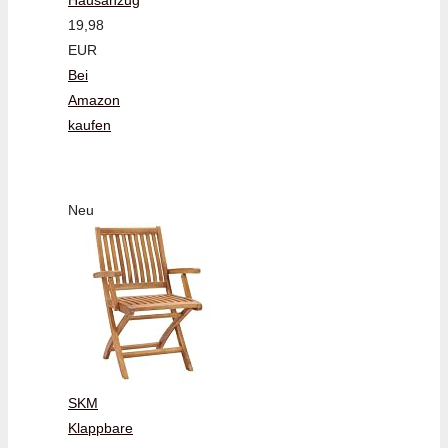
19,98
EUR
Bei
Amazon
kaufen
Neu
SKM
Klappbare