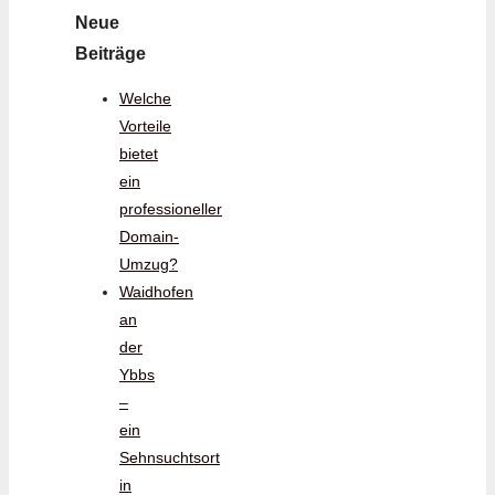
Neue
Beiträge
Welche
Vorteile
bietet
ein
professioneller
Domain-
Umzug?
Waidhofen
an
der
Ybbs
–
ein
Sehnsuchtsort
in