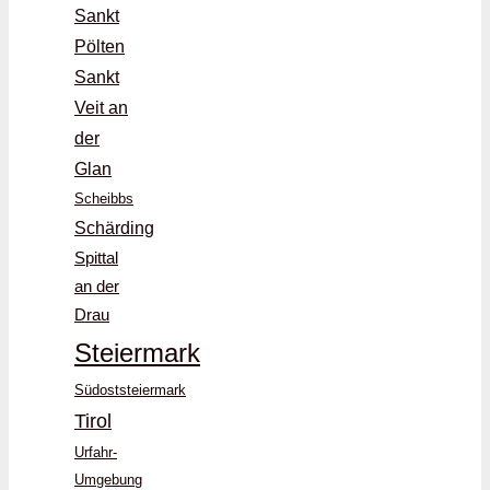
Sankt
Pölten
Sankt
Veit an
der
Glan
Scheibbs
Schärding
Spittal
an der
Drau
Steiermark
Südoststeiermark
Tirol
Urfahr-
Umgebung