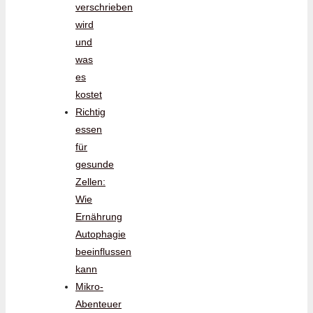
verschrieben
wird
und
was
es
kostet
Richtig
essen
für
gesunde
Zellen:
Wie
Ernährung
Autophagie
beeinflussen
kann
Mikro-
Abenteuer