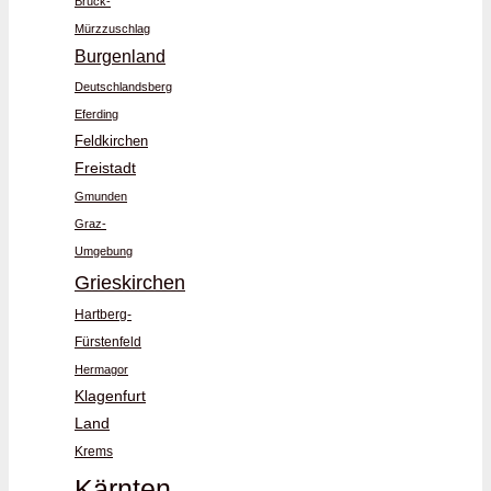
Bruck-
Mürzzuschlag
Burgenland
Deutschlandsberg
Eferding
Feldkirchen
Freistadt
Gmunden
Graz-
Umgebung
Grieskirchen
Hartberg-
Fürstenfeld
Hermagor
Klagenfurt
Land
Krems
Kärnten