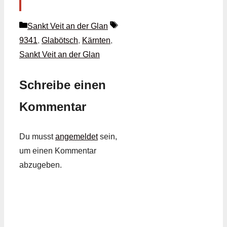
Kategorien
Schlagwörter
Sankt Veit an der Glan
9341
,
Glabötsch
,
Kärnten
,
Sankt Veit an der Glan
Schreibe einen
Kommentar
Du musst
angemeldet
sein,
um einen Kommentar
abzugeben.