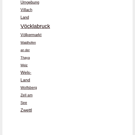
Umgebung
Villach
Land
Vöcklabruck
Völkermarkt
Waidhofen
an der
Thaya
Weiz
Wels-
Land
Wolfsberg
Zell am
See
Zwettl