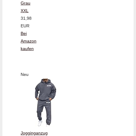
Grau
XXL
31,98
EUR
Bei
Amazon
kaufen
Neu
Jogginganzug