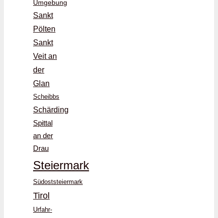
Umgebung
Sankt
Pölten
Sankt
Veit an
der
Glan
Scheibbs
Schärding
Spittal
an der
Drau
Steiermark
Südoststeiermark
Tirol
Urfahr-