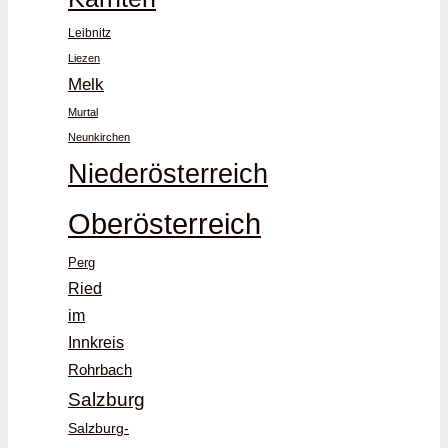
Leibnitz
Liezen
Melk
Murtal
Neunkirchen
Niederösterreich
Oberösterreich
Perg
Ried
im
Innkreis
Rohrbach
Salzburg
Salzburg-