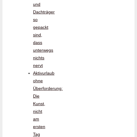
und
Dachträger
so
gepackt
sind,
dass
unterwegs
nichts
nervt
Aktivurlaub
ohne
Überforderung:
Die
Kunst,
nicht
am
ersten
Tag