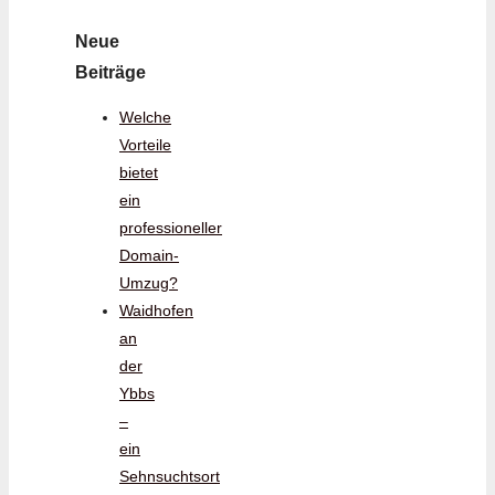
Neue
Beiträge
Welche
Vorteile
bietet
ein
professioneller
Domain-
Umzug?
Waidhofen
an
der
Ybbs
–
ein
Sehnsuchtsort