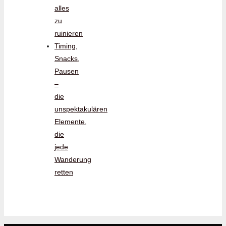
alles
zu
ruinieren
Timing,
Snacks,
Pausen
–
die
unspektakulären
Elemente,
die
jede
Wanderung
retten