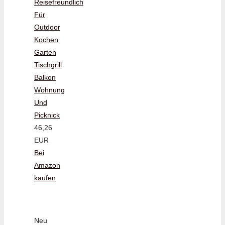
Reisefreundlich
Für
Outdoor
Kochen
Garten
Tischgrill
Balkon
Wohnung
Und
Picknick
46,26
EUR
Bei
Amazon
kaufen
Neu