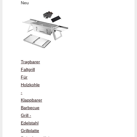
Neu
Tragbarer
Faltgrill
Für
Holzkohle
-
Klappbarer
Barbecue
Grill -
Edelstahl
Grillplatte