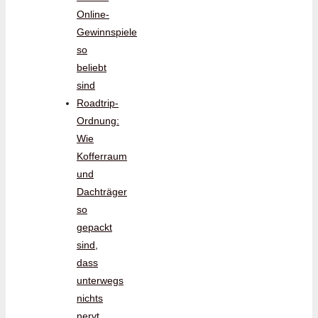
Online-
Gewinnspiele
so
beliebt
sind
Roadtrip-
Ordnung:
Wie
Kofferraum
und
Dachträger
so
gepackt
sind,
dass
unterwegs
nichts
nervt