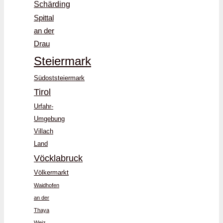
Schärding
Spittal
an der
Drau
Steiermark
Südoststeiermark
Tirol
Urfahr-
Umgebung
Villach
Land
Vöcklabruck
Völkermarkt
Waidhofen
an der
Thaya
Weiz