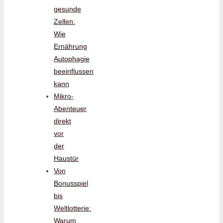
gesunde
Zellen:
Wie
Ernährung
Autophagie
beeinflussen
kann
Mikro-
Abenteuer
direkt
vor
der
Haustür
Von
Bonusspiel
bis
Weltlotterie:
Warum