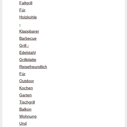
Faltgrill
Für
Holzkohle
-
Klappbarer
Barbecue
Grill -
Edelstahl
Grillplatte
Reisefreundlich
Für
Outdoor
Kochen
Garten
Tischgrill
Balkon
Wohnung
Und