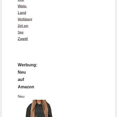
Wels-
Land
Wolfsberg
Zell am
See
Zwettl
Werbung:
Neu
auf
Amazon
Neu