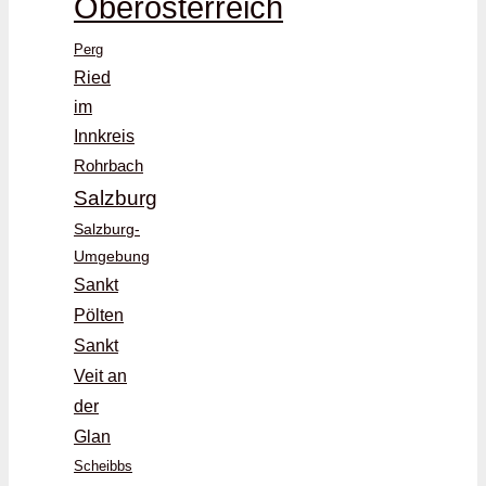
Oberösterreich
Perg
Ried
im
Innkreis
Rohrbach
Salzburg
Salzburg-
Umgebung
Sankt
Pölten
Sankt
Veit an
der
Glan
Scheibbs