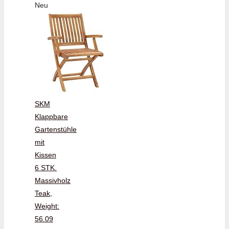
Neu
SKM
Klappbare
Gartenstühle
mit
Kissen
6 STK.
Massivholz
Teak,
Weight:
56.09