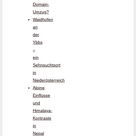
Domain-
Umzug?
Waidhofen
an
der
Ybbs
–
ein
Sehnsuchtsort
in
Niederösterreich
Alpine
Einflüsse
und
Himalaya-
Kontraste
in
Nepal