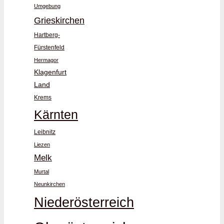
Umgebung
Grieskirchen
Hartberg-
Fürstenfeld
Hermagor
Klagenfurt
Land
Krems
Kärnten
Leibnitz
Liezen
Melk
Murtal
Neunkirchen
Niederösterreich