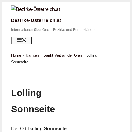
Zum
Inhalt
Bezirke-Österreich.at
springen
Informationen über Orte – Bezirke und Bundesländer
Menü
Home
»
Kärnten
»
Sankt Veit an der Glan
»
Lölling
Sonnseite
Lölling
Sonnseite
Der Ort
Lölling Sonnseite