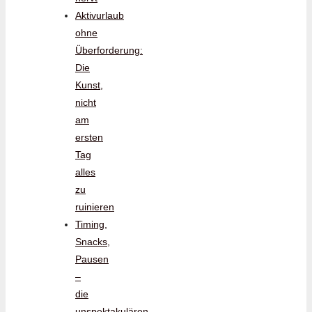
Aktivurlaub
ohne
Überforderung:
Die
Kunst,
nicht
am
ersten
Tag
alles
zu
ruinieren
Timing,
Snacks,
Pausen
–
die
unspektakulären