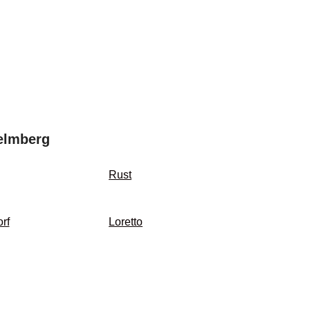
elmberg
Rust
rf
Loretto