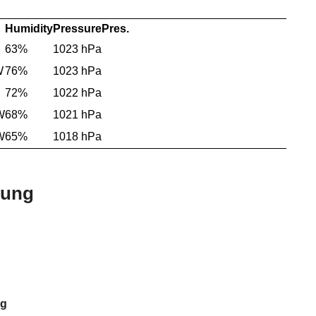
Humidity
Pressure
Pres.
63%
1023 hPa
W
76%
1023 hPa
72%
1022 hPa
W
68%
1021 hPa
W
65%
1018 hPa
bung
rg