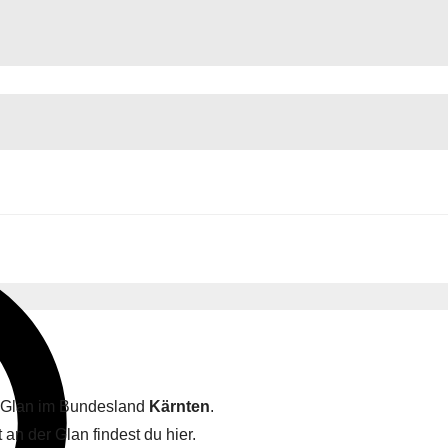
er Glan im Bundesland
Kärnten
.
an der Glan findest du hier.