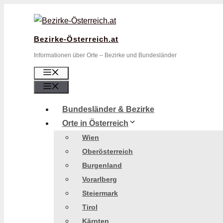
Zum
Inhalt
springen
Bezirke-Österreich.at
Informationen über Orte – Bezirke und Bundesländer
Menü
Menü
Bundesländer & Bezirke
Orte in Österreich
Wien
Oberösterreich
Burgenland
Vorarlberg
Steiermark
Tirol
Kärnten