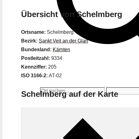
Übersicht von Schelmberg
Ortsname:
Schelmberg
Bezirk:
Sankt Veit an der Glan
Bundesland:
Kärnten
Postleitzahl:
9334
Kennziffer:
205
ISO 3166-2:
AT-02
Schelmberg auf der Karte