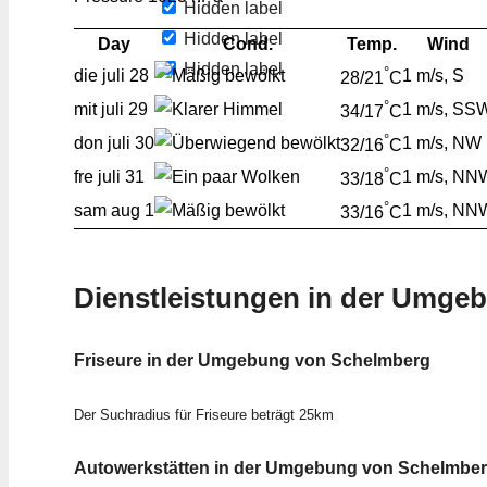
Hidden label
Hidden label
Day
Cond.
Temp.
Wind
Hidden label
°
die
juli 28
1 m/s, S
28/21
C
°
mit
juli 29
1 m/s, SS
34/17
C
°
don
juli 30
1 m/s, NW
32/16
C
°
fre
juli 31
1 m/s, NN
33/18
C
°
sam
aug 1
1 m/s, NN
33/16
C
Dienstleistungen in der Umge
Friseure in der Umgebung von Schelmberg
Der Suchradius für Friseure beträgt 25km
Autowerkstätten in der Umgebung von Schelmbe