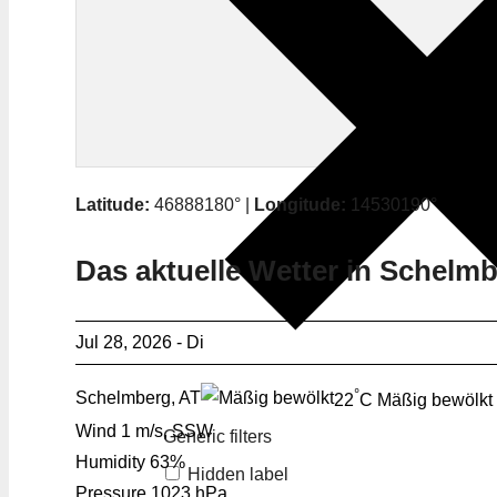
Latitude:
46888180° |
Longitude:
14530190°
Das aktuelle Wetter in Schelm
Jul 28, 2026 - Di
°
Schelmberg, AT
22
C
Mäßig bewölkt
Wind
1 m/s, SSW
Generic filters
Humidity
63%
Hidden label
Pressure
1023 hPa