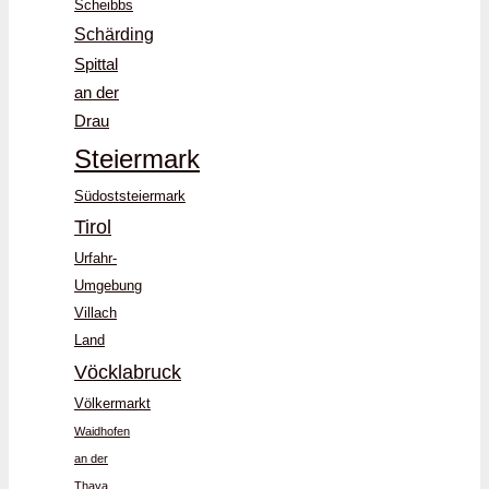
Scheibbs
Schärding
Spittal
an der
Drau
Steiermark
Südoststeiermark
Tirol
Urfahr-
Umgebung
Villach
Land
Vöcklabruck
Völkermarkt
Waidhofen
an der
Thaya