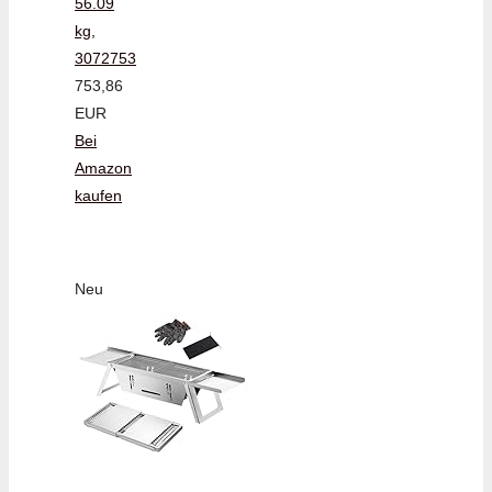
56.09
kg,
3072753
753,86
EUR
Bei
Amazon
kaufen
Neu