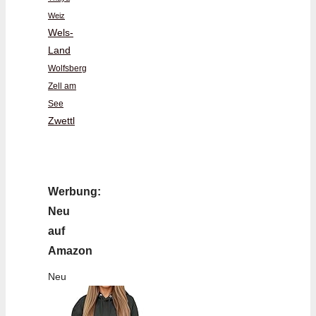
Weiz
Wels-
Land
Wolfsberg
Zell am
See
Zwettl
Werbung:
Neu
auf
Amazon
Neu