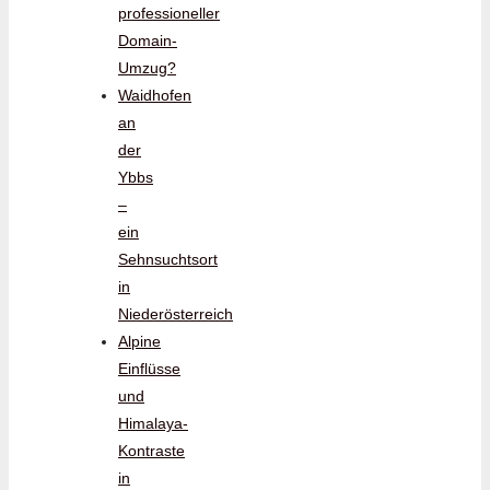
professioneller
Domain-
Umzug?
Waidhofen
an
der
Ybbs
–
ein
Sehnsuchtsort
in
Niederösterreich
Alpine
Einflüsse
und
Himalaya-
Kontraste
in