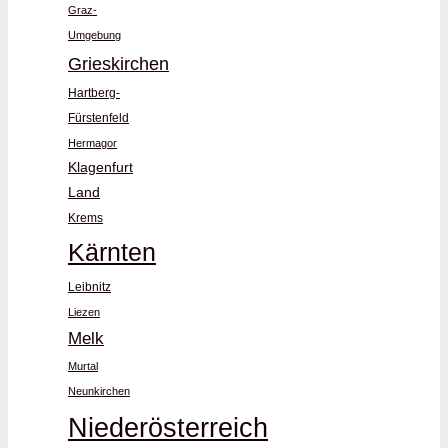
Graz-
Umgebung
Grieskirchen
Hartberg-
Fürstenfeld
Hermagor
Klagenfurt
Land
Krems
Kärnten
Leibnitz
Liezen
Melk
Murtal
Neunkirchen
Niederösterreich