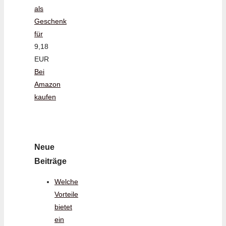
als
Geschenk
für
9,18
EUR
Bei
Amazon
kaufen
Neue
Beiträge
Welche
Vorteile
bietet
ein