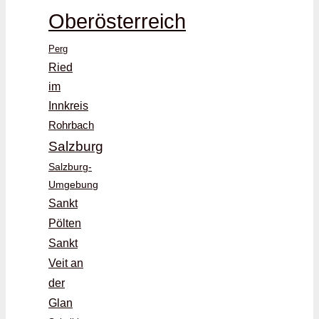
Oberösterreich
Perg
Ried
im
Innkreis
Rohrbach
Salzburg
Salzburg-
Umgebung
Sankt
Pölten
Sankt
Veit an
der
Glan