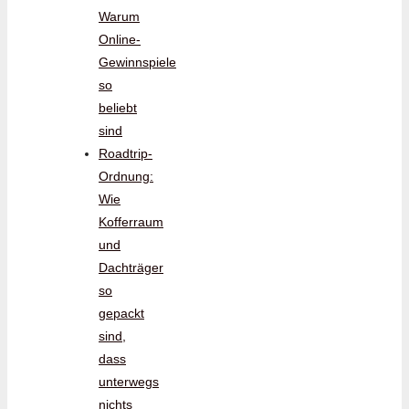
Warum
Online-
Gewinnspiele
so
beliebt
sind
Roadtrip-
Ordnung:
Wie
Kofferraum
und
Dachträger
so
gepackt
sind,
dass
unterwegs
nichts