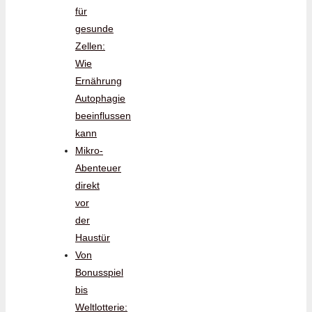
für
gesunde
Zellen:
Wie
Ernährung
Autophagie
beeinflussen
kann
Mikro-
Abenteuer
direkt
vor
der
Haustür
Von
Bonusspiel
bis
Weltlotterie: