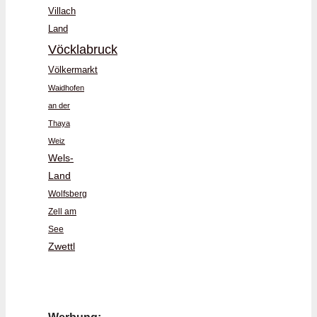
Villach
Land
Vöcklabruck
Völkermarkt
Waidhofen
an der
Thaya
Weiz
Wels-
Land
Wolfsberg
Zell am
See
Zwettl