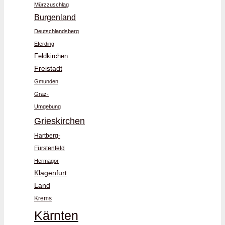
Mürzzuschlag
Burgenland
Deutschlandsberg
Eferding
Feldkirchen
Freistadt
Gmunden
Graz-
Umgebung
Grieskirchen
Hartberg-
Fürstenfeld
Hermagor
Klagenfurt
Land
Krems
Kärnten