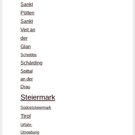
Sankt
Pölten
Sankt
Veit an
der
Glan
Scheibbs
Schärding
Spittal
an der
Drau
Steiermark
Südoststeiermark
Tirol
Urfahr-
Umgebung