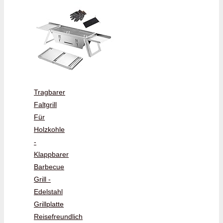
Tragbarer
Faltgrill
Für
Holzkohle
-
Klappbarer
Barbecue
Grill -
Edelstahl
Grillplatte
Reisefreundlich