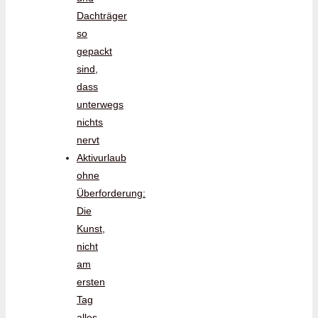
Dachträger
so
gepackt
sind,
dass
unterwegs
nichts
nervt
Aktivurlaub
ohne
Überforderung:
Die
Kunst,
nicht
am
ersten
Tag
alles