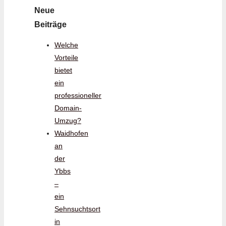
Neue
Beiträge
Welche
Vorteile
bietet
ein
professioneller
Domain-
Umzug?
Waidhofen
an
der
Ybbs
–
ein
Sehnsuchtsort
in