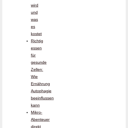
wird
und
was
es
kostet
Richtig
essen
für
gesunde
Zellen:
Wie
Ernährung
Autophagie
beeinflussen
kann
Mikro-
Abenteuer
direkt