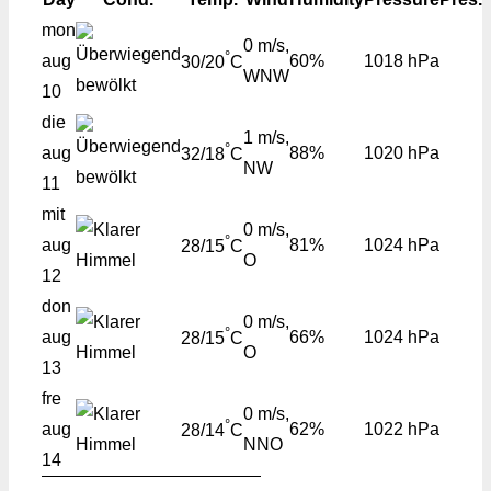
mon
0 m/s,
°
aug
60%
1018 hPa
30/20
C
WNW
10
die
1 m/s,
°
aug
88%
1020 hPa
32/18
C
NW
11
mit
0 m/s,
°
aug
81%
1024 hPa
28/15
C
O
12
don
0 m/s,
°
aug
66%
1024 hPa
28/15
C
O
13
fre
0 m/s,
°
aug
62%
1022 hPa
28/14
C
NNO
14