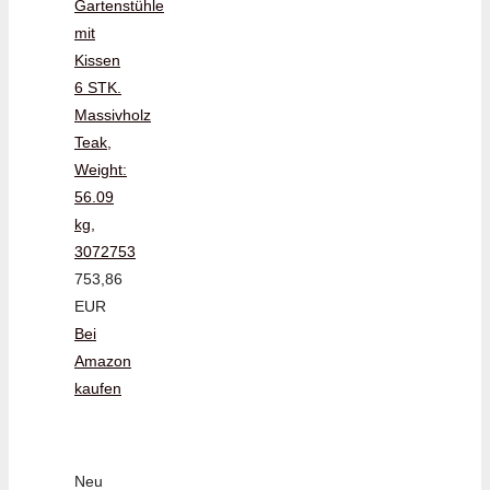
Gartenstühle
mit
Kissen
6 STK.
Massivholz
Teak,
Weight:
56.09
kg,
3072753
753,86
EUR
Bei
Amazon
kaufen
Neu