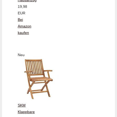
19,98
EUR
Bei
Amazon
kaufen
Neu
SKM
Klappbare