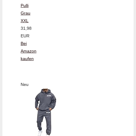
Pulli
Grau
XXL
31,98
EUR
Bei
Amazon
kaufen
Neu