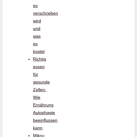
es
verschrieben
wird
und
was
es
kostet
Richtig
essen
für
gesunde
Zellen:
Wie
Ernährung
Autophagie
beeinflussen
kann
Mikro-