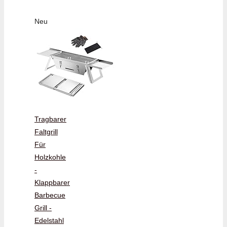
Neu
Tragbarer
Faltgrill
Für
Holzkohle
-
Klappbarer
Barbecue
Grill -
Edelstahl