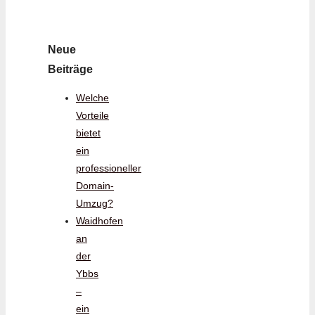
Neue
Beiträge
Welche
Vorteile
bietet
ein
professioneller
Domain-
Umzug?
Waidhofen
an
der
Ybbs
–
ein