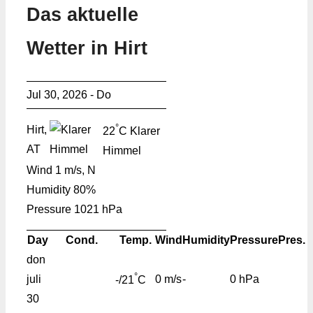
Das aktuelle
Wetter in Hirt
Jul 30, 2026 - Do
°
Hirt,
22
C
Klarer
AT
Himmel
Wind
1 m/s, N
Humidity
80%
Pressure
1021 hPa
Day
Cond.
Temp.
Wind
Humidity
Pressure
Pres.
don
°
juli
0 m/s
-
0 hPa
-/21
C
30