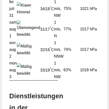
fre
1
°
juli
m/s,
75%
1021 hPa
34/18
C
31
NW
sam
1
°
aug
m/s,
77%
1017 hPa
31/17
C
1
N
son
1
°
aug
m/s,
74%
1017 hPa
32/16
C
2
NNW
mon
1
°
aug
m/s,
63%
1016 hPa
33/18
C
3
NW
Dienstleistungen
in der