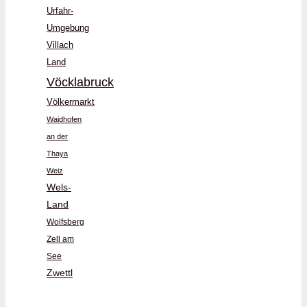
Urfahr-
Umgebung
Villach
Land
Vöcklabruck
Völkermarkt
Waidhofen
an der
Thaya
Weiz
Wels-
Land
Wolfsberg
Zell am
See
Zwettl