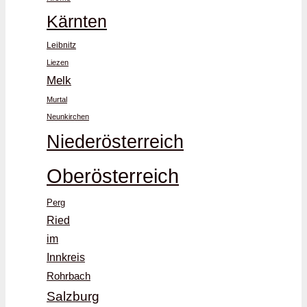
Kärnten
Leibnitz
Liezen
Melk
Murtal
Neunkirchen
Niederösterreich
Oberösterreich
Perg
Ried
im
Innkreis
Rohrbach
Salzburg