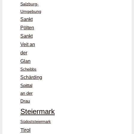
Salzburg-
Umgebung
Sankt
Pölten
Sankt
Veit an
der
Glan
Scheibbs
Schärding
Spittal
an der
Drau
Steiermark
Südoststeiermark
Tirol