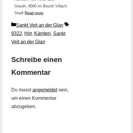
Greuth, 9580 im Bezirk Villach
Stadt
Read more
Kategorien
Schlagwörter
Sankt Veit an der Glan
9322
,
Hirt
,
Kärnten
,
Sankt
Veit an der Glan
Schreibe einen
Kommentar
Du musst
angemeldet
sein,
um einen Kommentar
abzugeben.