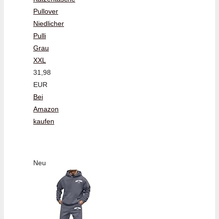
Pullover
Niedlicher
Pulli
Grau
XXL
31,98
EUR
Bei
Amazon
kaufen
Neu