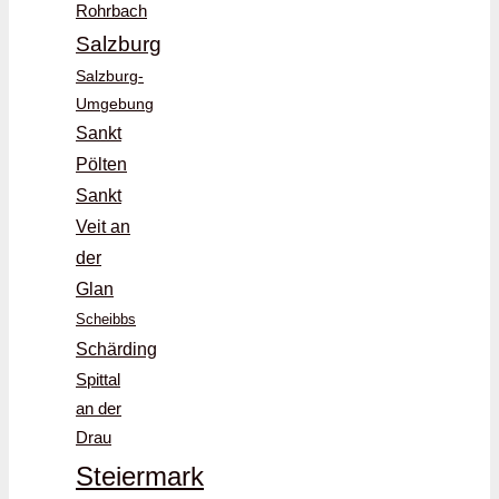
Rohrbach
Salzburg
Salzburg-
Umgebung
Sankt
Pölten
Sankt
Veit an
der
Glan
Scheibbs
Schärding
Spittal
an der
Drau
Steiermark