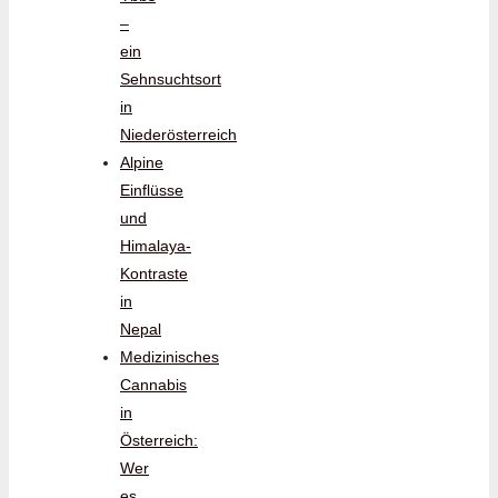
–
ein
Sehnsuchtsort
in
Niederösterreich
Alpine
Einflüsse
und
Himalaya-
Kontraste
in
Nepal
Medizinisches
Cannabis
in
Österreich:
Wer
es