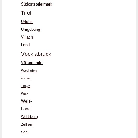
Südoststeiermark
Tirol
Urfahr-
Umgebung
Villach
Land
Vöcklabruck
Völkermarkt
Waidhofen
an der
Thaya
Weiz
Wels-
Land
Wolfsberg
Zell am
See