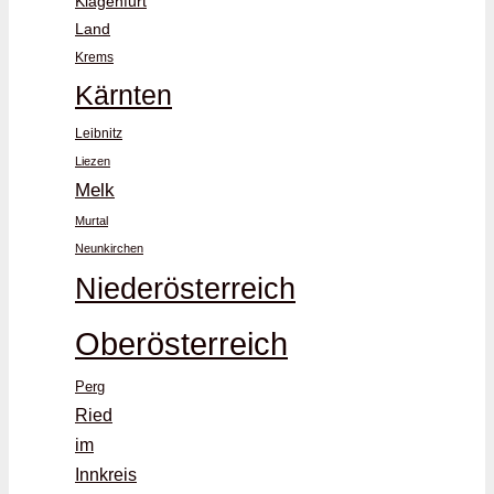
Klagenfurt
Land
Krems
Kärnten
Leibnitz
Liezen
Melk
Murtal
Neunkirchen
Niederösterreich
Oberösterreich
Perg
Ried
im
Innkreis