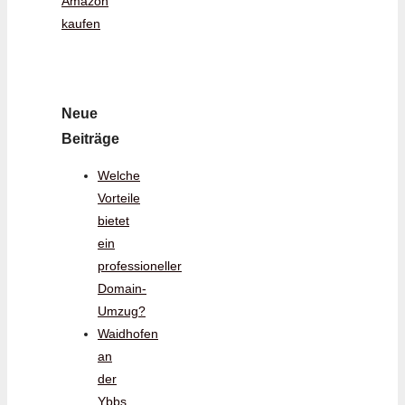
Amazon
kaufen
Neue
Beiträge
Welche
Vorteile
bietet
ein
professioneller
Domain-
Umzug?
Waidhofen
an
der
Ybbs