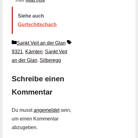
Stadt
Read more
Siehe auch
Gurtschitschach
Kategorien
Schlagwörter
Sankt Veit an der Glan
9321
,
Kärnten
,
Sankt Veit
an der Glan
,
Silberegg
Schreibe einen
Kommentar
Du musst
angemeldet
sein,
um einen Kommentar
abzugeben.