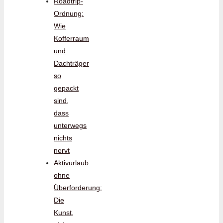
Roadtrip-
Ordnung:
Wie
Kofferraum
und
Dachträger
so
gepackt
sind,
dass
unterwegs
nichts
nervt
Aktivurlaub
ohne
Überforderung:
Die
Kunst,