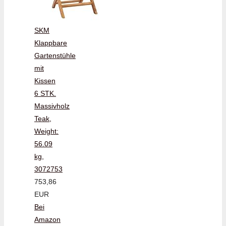
SKM
Klappbare
Gartenstühle
mit
Kissen
6 STK.
Massivholz
Teak,
Weight:
56.09
kg,
3072753
753,86
EUR
Bei
Amazon