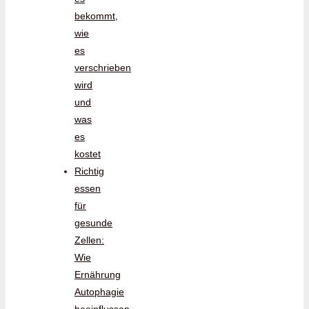
bekommt,
wie
es
verschrieben
wird
und
was
es
kostet
Richtig
essen
für
gesunde
Zellen:
Wie
Ernährung
Autophagie