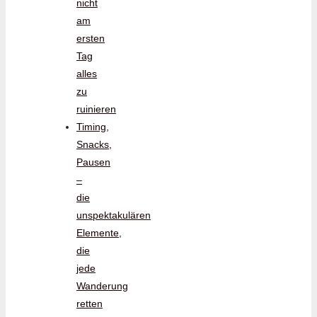
nicht
am
ersten
Tag
alles
zu
ruinieren
Timing,
Snacks,
Pausen
–
die
unspektakulären
Elemente,
die
jede
Wanderung
retten