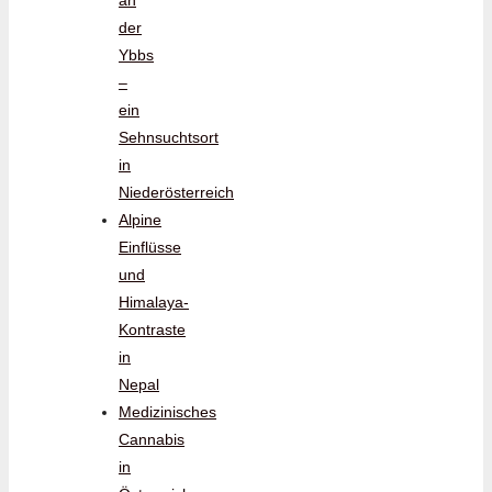
an
der
Ybbs
–
ein
Sehnsuchtsort
in
Niederösterreich
Alpine
Einflüsse
und
Himalaya-
Kontraste
in
Nepal
Medizinisches
Cannabis
in