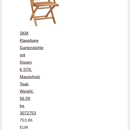
SKM
Klappbare
Gartenstühle
mit
Kissen
6 STK.
Massivholz
Teak,
Weight:
56.09
kg,
3072753
753,86
EUR