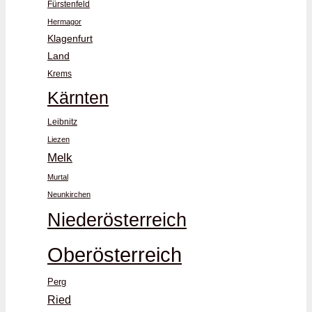
Fürstenfeld
Hermagor
Klagenfurt
Land
Krems
Kärnten
Leibnitz
Liezen
Melk
Murtal
Neunkirchen
Niederösterreich
Oberösterreich
Perg
Ried