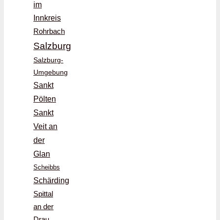
im
Innkreis
Rohrbach
Salzburg
Salzburg-
Umgebung
Sankt
Pölten
Sankt
Veit an
der
Glan
Scheibbs
Schärding
Spittal
an der
Drau