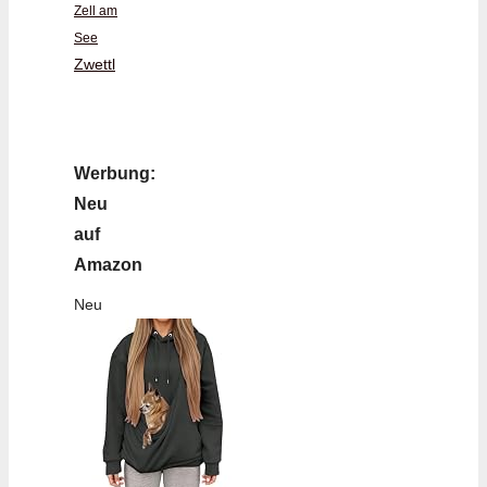
Zell am
See
Zwettl
Werbung:
Neu
auf
Amazon
Neu