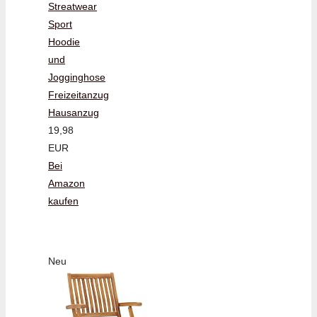
Streatwear
Sport
Hoodie
und
Jogginghose
Freizeitanzug
Hausanzug
19,98
EUR
Bei
Amazon
kaufen
Neu