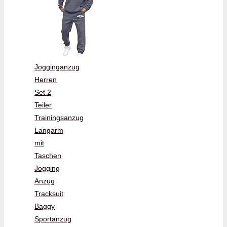
Jogginganzug
Herren
Set 2
Teiler
Trainingsanzug
Langarm
mit
Taschen
Jogging
Anzug
Tracksuit
Baggy
Sportanzug