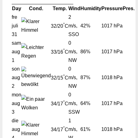
Day
Cond.
Temp.
Wind
Humidity
Pressure
Pres.
fre
2
°
juli
m/s,
42%
1017 hPa
32/20
C
31
SSO
sam
0
°
aug
m/s,
86%
1017 hPa
33/16
C
1
NW
son
0
°
aug
m/s,
87%
1018 hPa
32/15
C
2
NW
mon
0
°
aug
m/s,
64%
1017 hPa
34/17
C
3
SSW
die
1
°
aug
m/s,
61%
1018 hPa
34/17
C
4
W