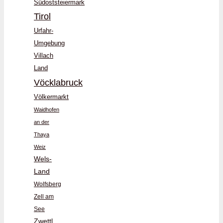
Südoststeiermark
Tirol
Urfahr-
Umgebung
Villach
Land
Vöcklabruck
Völkermarkt
Waidhofen
an der
Thaya
Weiz
Wels-
Land
Wolfsberg
Zell am
See
Zwettl