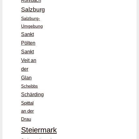
Rohrbach
Salzburg
Salzburg-
Umgebung
Sankt
Pölten
Sankt
Veit an
der
Glan
Scheibbs
Schärding
Spittal
an der
Drau
Steiermark