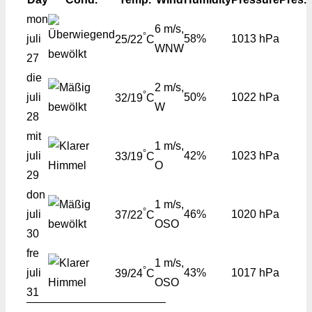
mon
6 m/s,
°
juli
58%
1013 hPa
25/22
C
WNW
27
die
2 m/s,
°
juli
50%
1022 hPa
32/19
C
W
28
mit
1 m/s,
°
juli
42%
1023 hPa
33/19
C
O
29
don
1 m/s,
°
juli
46%
1020 hPa
37/22
C
OSO
30
fre
1 m/s,
°
juli
43%
1017 hPa
39/24
C
OSO
31