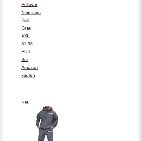
Pullover
Niedlicher
Pulli
Grau
XXL
31,98
EUR
Bei
Amazon
kaufen
Neu