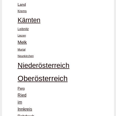
Land
Krems
Kärnten
Leibnitz
Liezen
Melk
Murtal
Neunkirchen
Niederösterreich
Oberösterreich
Perg
Ried
im
Innkreis