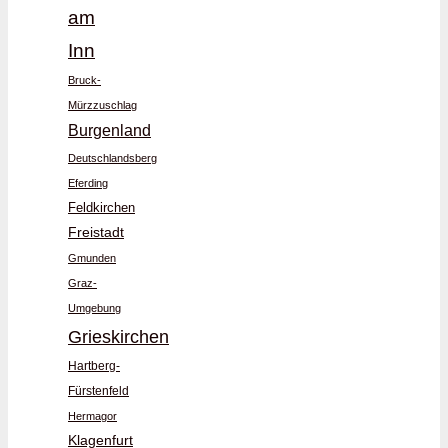
am
Inn
Bruck-
Mürzzuschlag
Burgenland
Deutschlandsberg
Eferding
Feldkirchen
Freistadt
Gmunden
Graz-
Umgebung
Grieskirchen
Hartberg-
Fürstenfeld
Hermagor
Klagenfurt