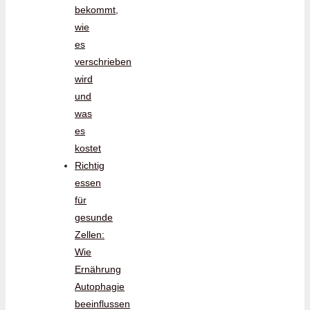
bekommt,
wie
es
verschrieben
wird
und
was
es
kostet
Richtig
essen
für
gesunde
Zellen:
Wie
Ernährung
Autophagie
beeinflussen