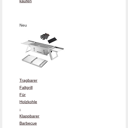
kaufen
Neu
Tragbarer
Faltgrill
Für
Holzkohle
-
Klappbarer
Barbecue