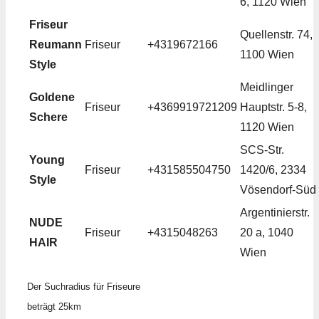
6, 1120 Wien
Friseur
Quellenstr. 74,
Reumann
Friseur
+4319672166
1100 Wien
Style
Meidlinger
Goldene
Friseur
+4369919721209
Hauptstr. 5-8,
Schere
1120 Wien
SCS-Str.
Young
Friseur
+431585504750
1420/6, 2334
Style
Vösendorf-Süd
Argentinierstr.
NUDE
Friseur
+4315048263
20 a, 1040
HAIR
Wien
Der Suchradius für Friseure
beträgt 25km