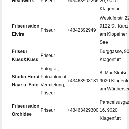
Headwork
Friseur
+43463502266
20, 9020
Klagenfurt
Westuferstr. 2
Friseursalon
9122 St. Kanz
Friseur
+4342392949
Elvira
am Klopeiner
See
Friseur
Burggasse, 9
Friseur
Kuss&Kuss
Klagenfurt
Fotograf,
8.-Mai-Straße 
Studio Horst
Fotoautomat
+43463508181
9020 Klagenfu
Haar u. Foto
Vermietung,
am Wörtherse
Friseur
Paracelsusga
Friseursalon
Friseur
+43463429300
16, 9020
Orchidee
Klagenfurt