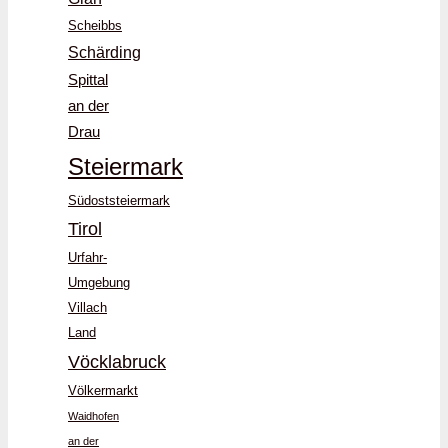
Scheibbs
Schärding
Spittal
an der
Drau
Steiermark
Südoststeiermark
Tirol
Urfahr-
Umgebung
Villach
Land
Vöcklabruck
Völkermarkt
Waidhofen
an der