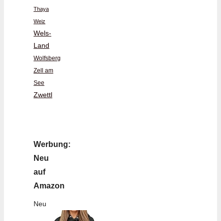
Thaya
Weiz
Wels-
Land
Wolfsberg
Zell am
See
Zwettl
Werbung:
Neu
auf
Amazon
Neu