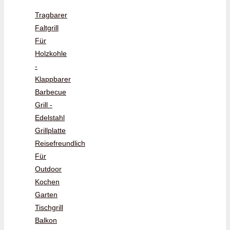
Tragbarer
Faltgrill
Für
Holzkohle
-
Klappbarer
Barbecue
Grill -
Edelstahl
Grillplatte
Reisefreundlich
Für
Outdoor
Kochen
Garten
Tischgrill
Balkon