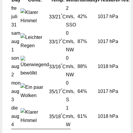
fre
2
°
juli
m/s,
42%
1017 hPa
33/21
C
31
SSO
sam
0
°
aug
m/s,
87%
1017 hPa
33/17
C
1
NW
son
0
°
aug
m/s,
88%
1018 hPa
33/16
C
2
NW
mon
0
°
aug
m/s,
64%
1017 hPa
35/17
C
3
S
die
1
°
aug
m/s,
61%
1018 hPa
35/18
C
4
W