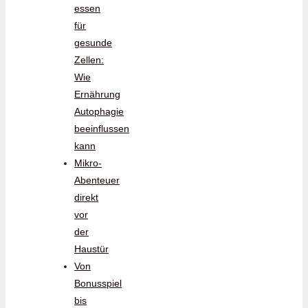
essen
für
gesunde
Zellen:
Wie
Ernährung
Autophagie
beeinflussen
kann
Mikro-
Abenteuer
direkt
vor
der
Haustür
Von
Bonusspiel
bis