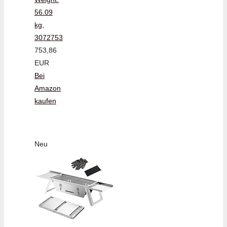
56.09
kg,
3072753
753,86
EUR
Bei
Amazon
kaufen
Neu