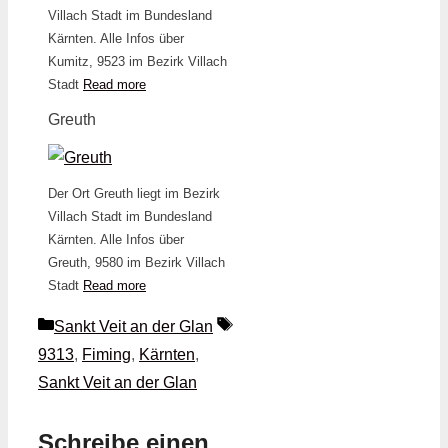
Villach Stadt im Bundesland
Kärnten. Alle Infos über
Kumitz, 9523 im Bezirk Villach
Stadt
Read more
Greuth
Der Ort Greuth liegt im Bezirk
Villach Stadt im Bundesland
Kärnten. Alle Infos über
Greuth, 9580 im Bezirk Villach
Stadt
Read more
Kategorien
Schlagwörter
Sankt Veit an der Glan
9313
,
Fiming
,
Kärnten
,
Sankt Veit an der Glan
Schreibe einen