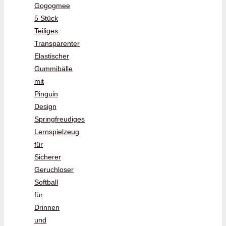
Gogogmee
5 Stück
Teiliges
Transparenter
Elastischer
Gummibälle
mit
Pinguin
Design
Springfreudiges
Lernspielzeug
für
Sicherer
Geruchloser
Softball
für
Drinnen
und