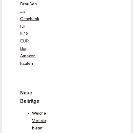
Draußen
als
Geschenk
für
9,18
EUR
Bei
Amazon
kaufen
Neue
Beiträge
Welche
Vorteile
bietet