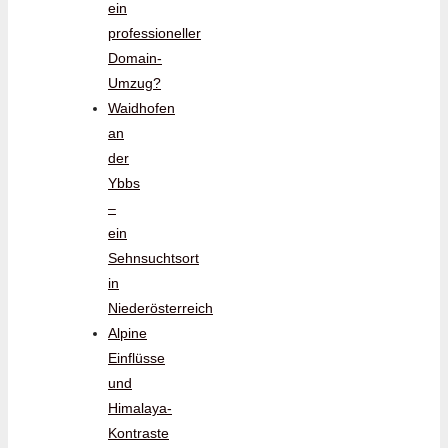
ein
professioneller
Domain-
Umzug?
Waidhofen
an
der
Ybbs
–
ein
Sehnsuchtsort
in
Niederösterreich
Alpine
Einflüsse
und
Himalaya-
Kontraste