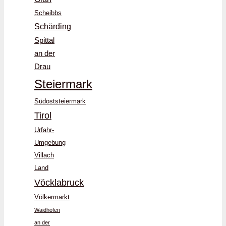
Scheibbs
Schärding
Spittal
an der
Drau
Steiermark
Südoststeiermark
Tirol
Urfahr-
Umgebung
Villach
Land
Vöcklabruck
Völkermarkt
Waidhofen
an der