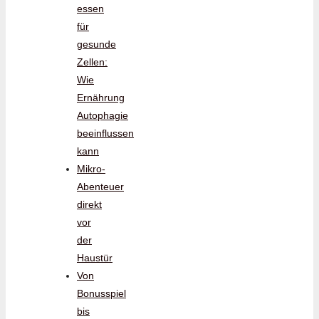
essen
für
gesunde
Zellen:
Wie
Ernährung
Autophagie
beeinflussen
kann
Mikro-
Abenteuer
direkt
vor
der
Haustür
Von
Bonusspiel
bis