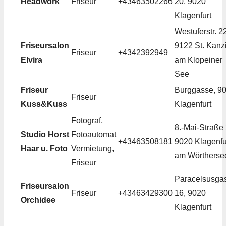
Headwork
Friseur
+43463502266
20, 9020
Klagenfurt
Westuferstr. 2
Friseursalon
9122 St. Kanz
Friseur
+4342392949
Elvira
am Klopeiner
See
Friseur
Burggasse, 9
Friseur
Kuss&Kuss
Klagenfurt
Fotograf,
8.-Mai-Straße 
Studio Horst
Fotoautomat
+43463508181
9020 Klagenfu
Haar u. Foto
Vermietung,
am Wörtherse
Friseur
Paracelsusga
Friseursalon
Friseur
+43463429300
16, 9020
Orchidee
Klagenfurt