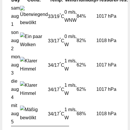
sam
0 m/s,
°
aug
84%
1017 hPa
33/19
C
WNW
1
son
0 m/s,
°
aug
82%
1018 hPa
33/17
C
W
2
mon
1 m/s,
°
aug
62%
1017 hPa
34/17
C
W
3
die
1 m/s,
°
aug
62%
1017 hPa
34/17
C
W
4
mit
1 m/s,
°
aug
68%
1018 hPa
34/17
C
W
5