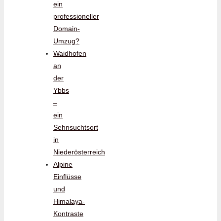
ein
professioneller
Domain-
Umzug?
Waidhofen
an
der
Ybbs
–
ein
Sehnsuchtsort
in
Niederösterreich
Alpine
Einflüsse
und
Himalaya-
Kontraste