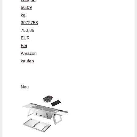
56.09
kg,
3072753
753,86
EUR
Bei
Amazon
kaufen
Neu