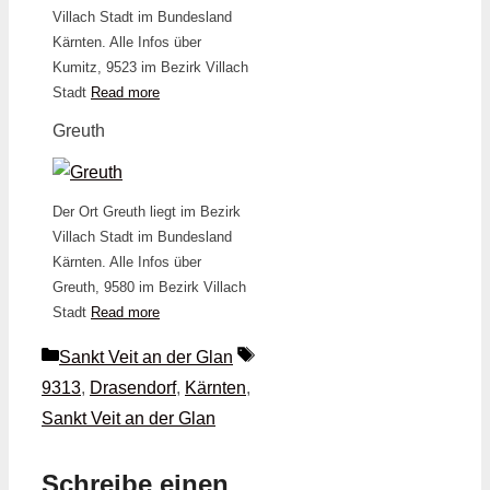
Villach Stadt im Bundesland
Kärnten. Alle Infos über
Kumitz, 9523 im Bezirk Villach
Stadt
Read more
Greuth
Der Ort Greuth liegt im Bezirk
Villach Stadt im Bundesland
Kärnten. Alle Infos über
Greuth, 9580 im Bezirk Villach
Stadt
Read more
Kategorien
Schlagwörter
Sankt Veit an der Glan
9313
,
Drasendorf
,
Kärnten
,
Sankt Veit an der Glan
Schreibe einen