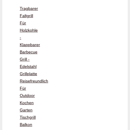
Tragbarer
Faltgrill
Für
Holzkohle
-
Klappbarer
Barbecue
Grill -
Edelstahl
Grillplatte
Reisefreundlich
Für
Outdoor
Kochen
Garten
Tischgrill
Balkon