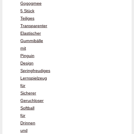
Gogogmee
5 Stück
Teiliges
Transparenter
Elastischer
Gummibälle
mit
Pinguin
Design
Springfreudiges
Lernspielzeug
für
Sicherer
Geruchloser
Softball
für
Drinnen
und