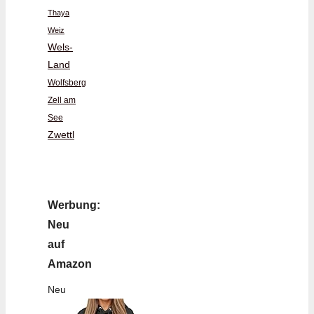
Thaya
Weiz
Wels-
Land
Wolfsberg
Zell am
See
Zwettl
Werbung:
Neu
auf
Amazon
Neu