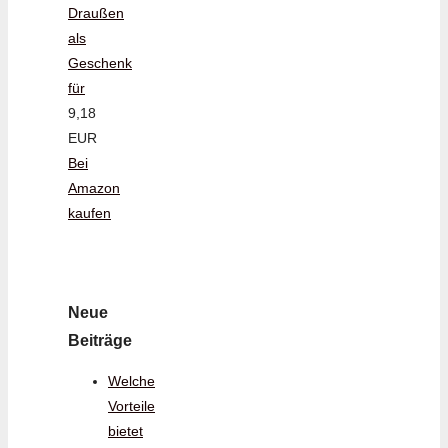
Draußen
als
Geschenk
für
9,18
EUR
Bei
Amazon
kaufen
Neue
Beiträge
Welche
Vorteile
bietet