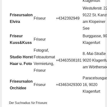
Klagenfurt
Westuferstr. 2
Friseursalon
9122 St. Kanz
Friseur
+4342392949
Elvira
am Klopeiner
See
Friseur
Burggasse, 9
Friseur
Kuss&Kuss
Klagenfurt
Fotograf,
8.-Mai-Straße 
Studio Horst
Fotoautomat
+43463508181
9020 Klagenfu
Haar u. Foto
Vermietung,
am Wörtherse
Friseur
Paracelsusga
Friseursalon
Friseur
+43463429300
16, 9020
Orchidee
Klagenfurt
Der Suchradius für Friseure