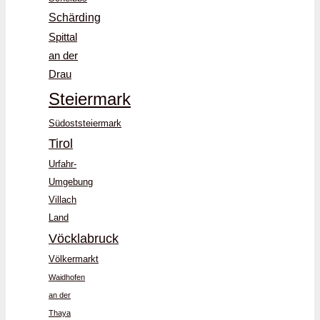
Schärding
Spittal
an der
Drau
Steiermark
Südoststeiermark
Tirol
Urfahr-
Umgebung
Villach
Land
Vöcklabruck
Völkermarkt
Waidhofen
an der
Thaya