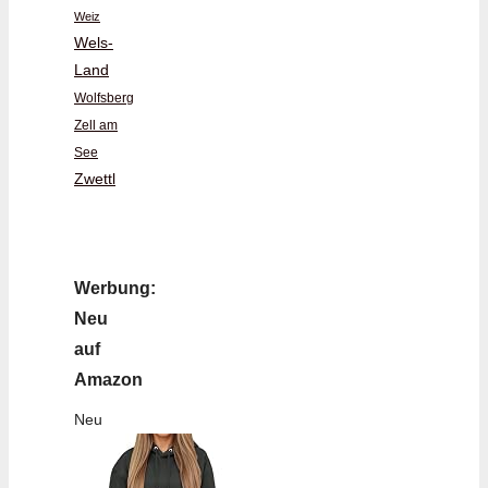
Weiz
Wels-
Land
Wolfsberg
Zell am
See
Zwettl
Werbung:
Neu
auf
Amazon
Neu