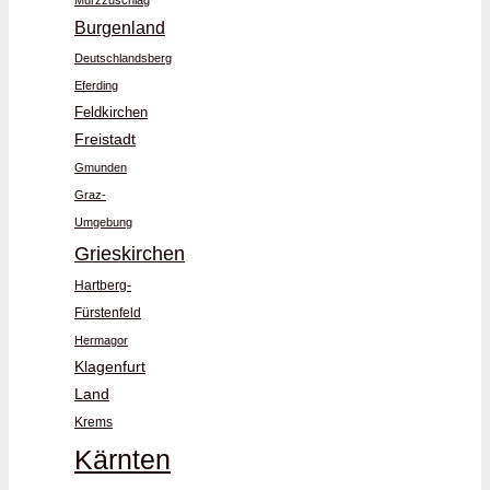
Mürzzuschlag
Burgenland
Deutschlandsberg
Eferding
Feldkirchen
Freistadt
Gmunden
Graz-
Umgebung
Grieskirchen
Hartberg-
Fürstenfeld
Hermagor
Klagenfurt
Land
Krems
Kärnten