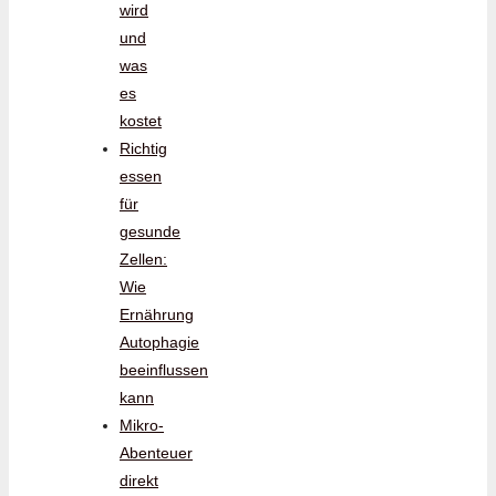
wird
und
was
es
kostet
Richtig
essen
für
gesunde
Zellen:
Wie
Ernährung
Autophagie
beeinflussen
kann
Mikro-
Abenteuer
direkt