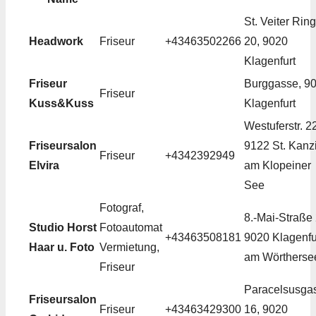
St. Veiter Ring
Headwork
Friseur
+43463502266
20, 9020
Klagenfurt
Friseur
Burggasse, 9
Friseur
Kuss&Kuss
Klagenfurt
Westuferstr. 2
Friseursalon
9122 St. Kanz
Friseur
+4342392949
Elvira
am Klopeiner
See
Fotograf,
8.-Mai-Straße 
Studio Horst
Fotoautomat
+43463508181
9020 Klagenfu
Haar u. Foto
Vermietung,
am Wörtherse
Friseur
Paracelsusga
Friseursalon
Friseur
+43463429300
16, 9020