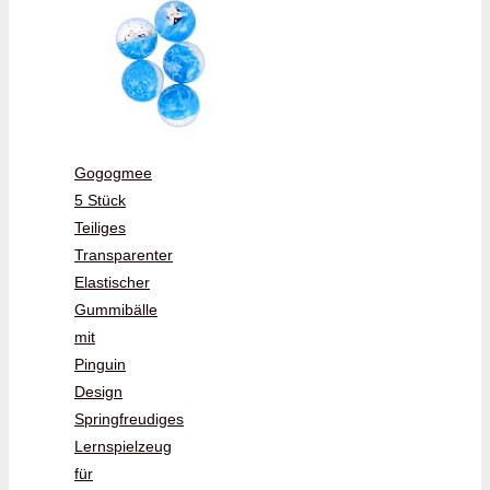
Gogogmee
5 Stück
Teiliges
Transparenter
Elastischer
Gummibälle
mit
Pinguin
Design
Springfreudiges
Lernspielzeug
für