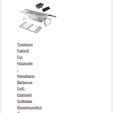
Tragbarer
Faltgrill
Für
Holzkohle
-
Klappbarer
Barbecue
Grill -
Edelstahl
Grillplatte
Reisefreundlich