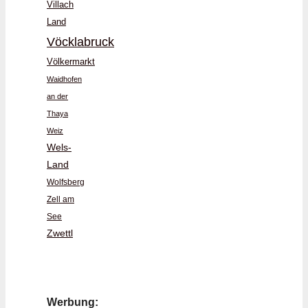
Villach
Land
Vöcklabruck
Völkermarkt
Waidhofen
an der
Thaya
Weiz
Wels-
Land
Wolfsberg
Zell am
See
Zwettl
Werbung: