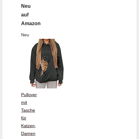
Neu
auf
Amazon
Neu
Pullover
mit
Tasche
für
Katzen,
Damen