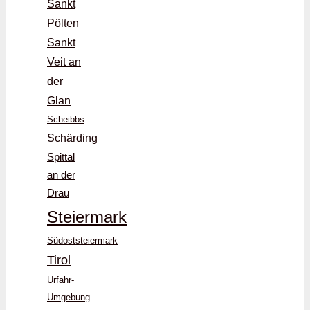
Sankt
Pölten
Sankt
Veit an
der
Glan
Scheibbs
Schärding
Spittal
an der
Drau
Steiermark
Südoststeiermark
Tirol
Urfahr-
Umgebung