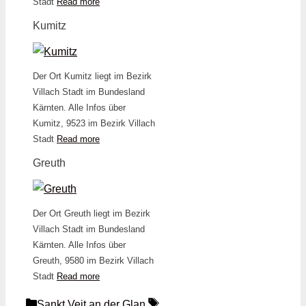
Stadt
Read more
Kumitz
Der Ort Kumitz liegt im Bezirk
Villach Stadt im Bundesland
Kärnten. Alle Infos über
Kumitz, 9523 im Bezirk Villach
Stadt
Read more
Greuth
Der Ort Greuth liegt im Bezirk
Villach Stadt im Bundesland
Kärnten. Alle Infos über
Greuth, 9580 im Bezirk Villach
Stadt
Read more
Kategorien
Schlagwörter
Sankt Veit an der Glan