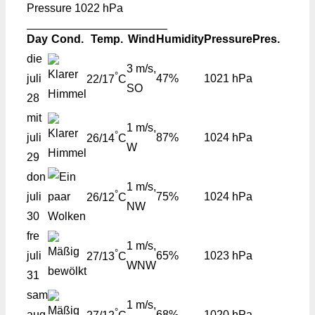
Pressure
1022 hPa
Day
Cond.
Temp.
Wind
Humidity
Pressure
Pres.
die
3 m/s,
°
juli
47%
1021 hPa
22/17
C
SO
28
mit
1 m/s,
°
juli
87%
1024 hPa
26/14
C
W
29
don
1 m/s,
°
juli
75%
1024 hPa
26/12
C
NW
30
fre
1 m/s,
°
juli
65%
1023 hPa
27/13
C
WNW
31
sam
1 m/s,
°
aug
68%
1020 hPa