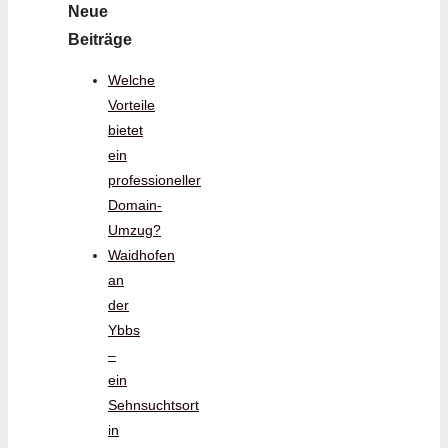
Neue
Beiträge
Welche
Vorteile
bietet
ein
professioneller
Domain-
Umzug?
Waidhofen
an
der
Ybbs
–
ein
Sehnsuchtsort
in