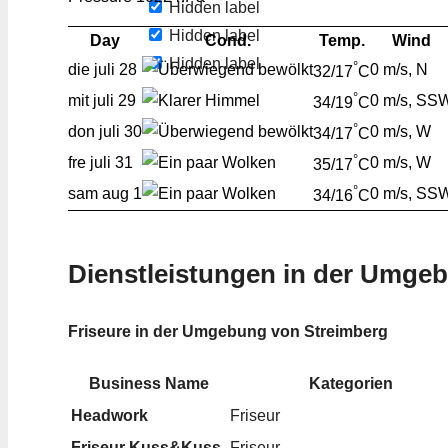
Hidden label
Hidden label
Day
Cond.
Temp.
Wind
Hidden label
°
die
juli 28
0 m/s, N
32/17
C
°
mit
juli 29
0 m/s, SS
34/19
C
°
don
juli 30
0 m/s, W
34/17
C
°
fre
juli 31
0 m/s, W
35/17
C
°
sam
aug 1
0 m/s, SS
34/16
C
Dienstleistungen in der Umge
Friseure in der Umgebung von Streimberg
Business Name
Kategorien
Headwork
Friseur
Friseur Kuss&Kuss
Friseur