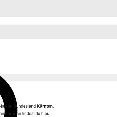
r Glan im Bundesland
Kärnten
.
an der Glan findest du hier.