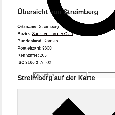
Übersicht von Streimberg
Ortsname:
Streimberg
Bezirk:
Sankt Veit an der Glan
Bundesland:
Kärnten
Postleitzahl:
9300
Kennziffer:
205
ISO 3166-2:
AT-02
Streimberg auf der Karte