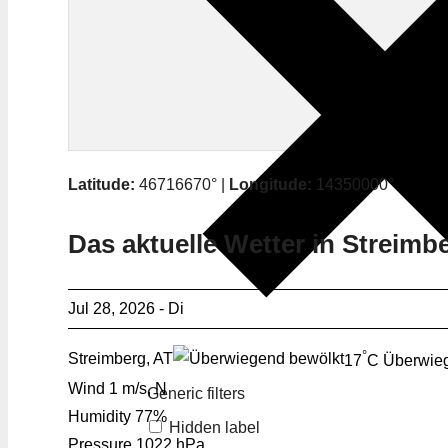
Latitude:
46716670° |
Longitude:
14350000°
Das aktuelle Wetter in Streimb
Jul 28, 2026 - Di
°
Streimberg, AT
17
C
Überwie
Wind
1 m/s, N
Generic filters
Humidity
77%
Hidden label
Pressure
1022 hPa