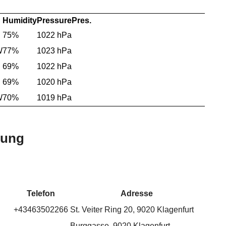
Humidity
Pressure
Pres.
75%
1022 hPa
W
77%
1023 hPa
69%
1022 hPa
69%
1020 hPa
W
70%
1019 hPa
bung
Telefon
Adresse
+43463502266
St. Veiter Ring 20, 9020 Klagenfurt
Burggasse, 9020 Klagenfurt