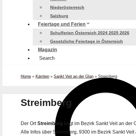
Niederösterreich
Salzburg
Feiertage und Ferien
Schulferien Österreich 2024 2025 2026
Gesetzliche Feiertage in Österreich
Magazin
Search
Home
»
Kärnten
»
Sankt Veit an der Glan
»
Streimberg
Streimberg
Der Ort
Streimberg
liegt im Bezirk Sankt Veit an de
Alle Infos über Streimberg, 9300 im Bezirk Sankt Veit 