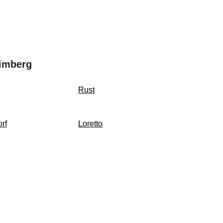
eimberg
Rust
rf
Loretto