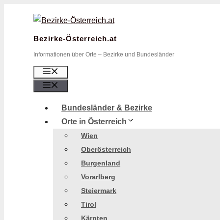
Zum
Inhalt
springen
Bezirke-Österreich.at
Informationen über Orte – Bezirke und Bundesländer
Menü
Menü
Bundesländer & Bezirke
Orte in Österreich
Wien
Oberösterreich
Burgenland
Vorarlberg
Steiermark
Tirol
Kärnten