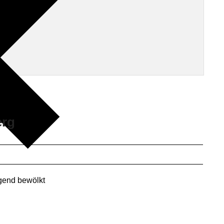
erg
gend bewölkt