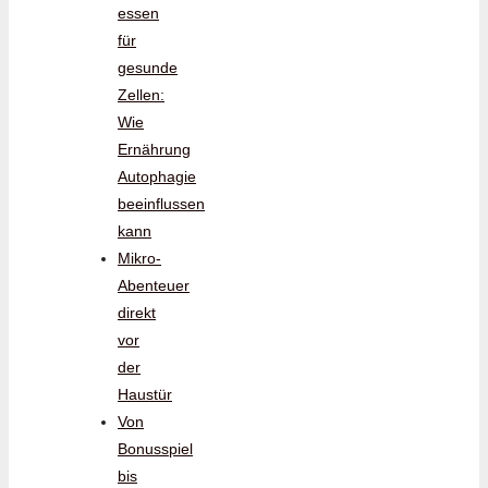
essen
für
gesunde
Zellen:
Wie
Ernährung
Autophagie
beeinflussen
kann
Mikro-
Abenteuer
direkt
vor
der
Haustür
Von
Bonusspiel
bis