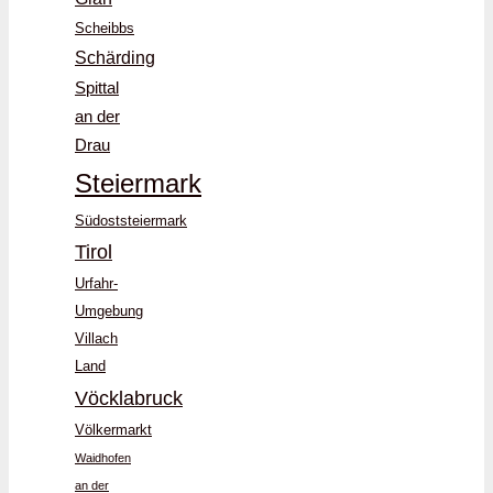
Scheibbs
Schärding
Spittal
an der
Drau
Steiermark
Südoststeiermark
Tirol
Urfahr-
Umgebung
Villach
Land
Vöcklabruck
Völkermarkt
Waidhofen
an der