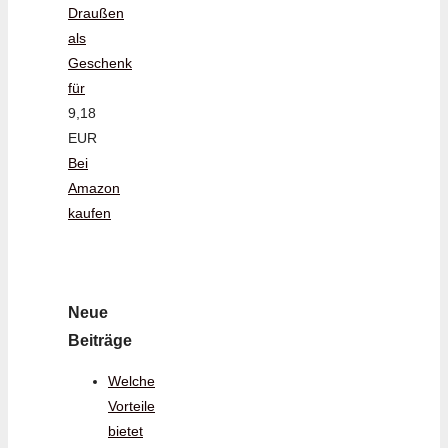
Draußen
als
Geschenk
für
9,18
EUR
Bei
Amazon
kaufen
Neue
Beiträge
Welche
Vorteile
bietet