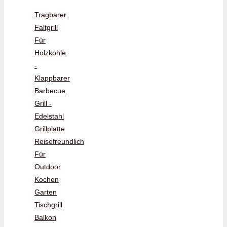
Tragbarer
Faltgrill
Für
Holzkohle
-
Klappbarer
Barbecue
Grill -
Edelstahl
Grillplatte
Reisefreundlich
Für
Outdoor
Kochen
Garten
Tischgrill
Balkon