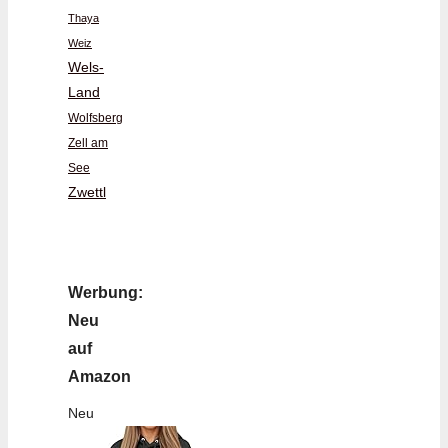
Thaya
Weiz
Wels-
Land
Wolfsberg
Zell am
See
Zwettl
Werbung:
Neu
auf
Amazon
Neu