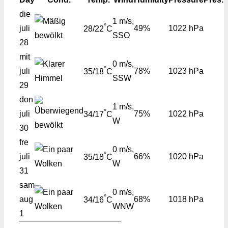
die
1 m/s,
°
juli
49%
1022 hPa
28/22
C
SSO
28
mit
0 m/s,
°
juli
78%
1023 hPa
35/18
C
SSW
29
don
1 m/s,
°
juli
75%
1022 hPa
34/17
C
W
30
fre
0 m/s,
°
juli
66%
1020 hPa
35/18
C
W
31
sam
0 m/s,
°
aug
68%
1018 hPa
34/16
C
WNW
1