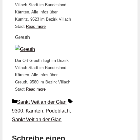
Villach Stadt im Bundesland
Kärnten. Alle Infos über
Kumitz, 9523 im Bezirk Villach
Stadt
Read more
Greuth
Der Ort Greuth liegt im Bezirk
Villach Stadt im Bundesland
Kärnten. Alle Infos über
Greuth, 9580 im Bezirk Villach
Stadt
Read more
Kategorien
Schlagwörter
Sankt Veit an der Glan
9300
,
Kärnten
,
Podeblach
,
Sankt Veit an der Glan
Schreibe einen