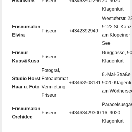
Headwork
Friseur
+43463502266
20, 9020
Klagenfurt
Westuferstr. 2
Friseursalon
9122 St. Kanz
Friseur
+4342392949
Elvira
am Klopeiner
See
Friseur
Burggasse, 9
Friseur
Kuss&Kuss
Klagenfurt
Fotograf,
8.-Mai-Straße 
Studio Horst
Fotoautomat
+43463508181
9020 Klagenfu
Haar u. Foto
Vermietung,
am Wörtherse
Friseur
Paracelsusga
Friseursalon
Friseur
+43463429300
16, 9020
Orchidee
Klagenfurt