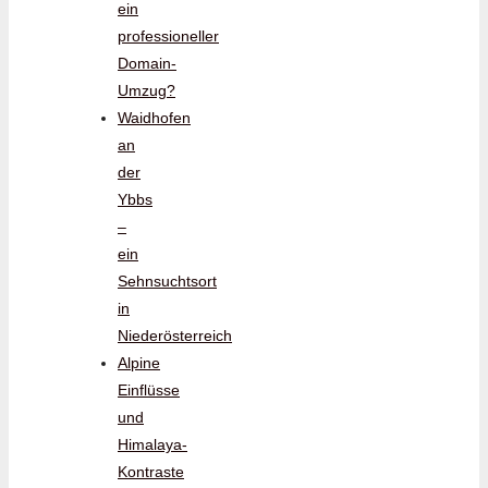
ein
professioneller
Domain-
Umzug?
Waidhofen
an
der
Ybbs
–
ein
Sehnsuchtsort
in
Niederösterreich
Alpine
Einflüsse
und
Himalaya-
Kontraste