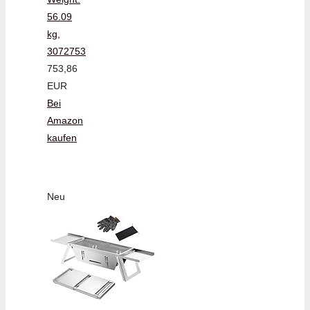
56.09
kg,
3072753
753,86
EUR
Bei
Amazon
kaufen
Neu