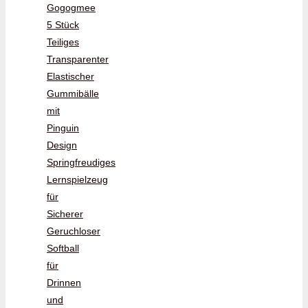
Gogogmee
5 Stück
Teiliges
Transparenter
Elastischer
Gummibälle
mit
Pinguin
Design
Springfreudiges
Lernspielzeug
für
Sicherer
Geruchloser
Softball
für
Drinnen
und