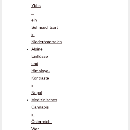
Ybbs
–
ein
Sehnsuchtsort
in
Niederösterreich
Alpine
Einflüsse
und
Himalaya-
Kontraste
in
Nepal
Medizinisches
Cannabis
in
Österreich:
Wer