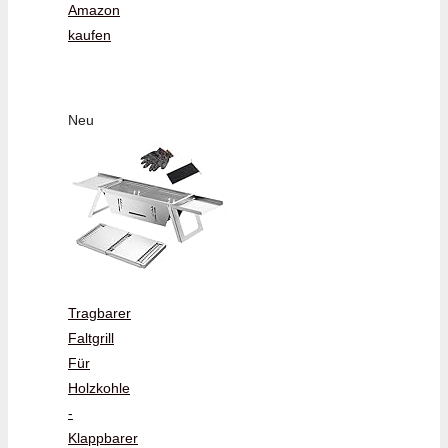
Amazon
kaufen
Neu
Tragbarer
Faltgrill
Für
Holzkohle
-
Klappbarer