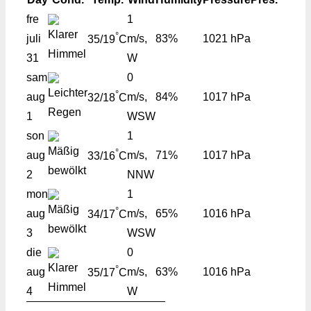
fre
1
°
juli
m/s,
83%
1021 hPa
35/19
C
31
W
sam
0
°
aug
m/s,
84%
1017 hPa
32/18
C
1
WSW
son
1
°
aug
m/s,
71%
1017 hPa
33/16
C
2
NNW
mon
1
°
aug
m/s,
65%
1016 hPa
34/17
C
3
WSW
die
0
°
aug
m/s,
63%
1016 hPa
35/17
C
4
W