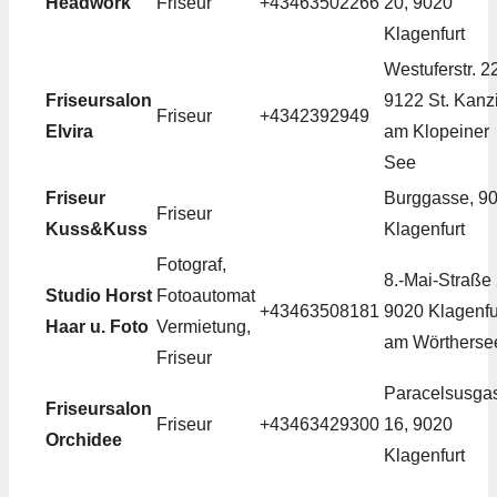
Headwork
Friseur
+43463502266
20, 9020
Klagenfurt
Westuferstr. 2
Friseursalon
9122 St. Kanz
Friseur
+4342392949
Elvira
am Klopeiner
See
Friseur
Burggasse, 9
Friseur
Kuss&Kuss
Klagenfurt
Fotograf,
8.-Mai-Straße 
Studio Horst
Fotoautomat
+43463508181
9020 Klagenfu
Haar u. Foto
Vermietung,
am Wörtherse
Friseur
Paracelsusga
Friseursalon
Friseur
+43463429300
16, 9020
Orchidee
Klagenfurt