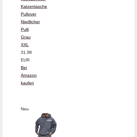
Katzentasche
Pullover
Niedlicher
Pulli
Grau
XXL
31,98
EUR
Bei
Amazon
kaufen
Neu