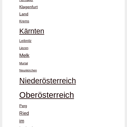
Hermagor
Klagenfurt
Land
Krems
Kärnten
Leibnitz
Liezen
Melk
Murtal
Neunkirchen
Niederösterreich
Oberösterreich
Perg
Ried
im