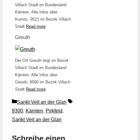
Villach Stadt im Bundesland
Kärnten. Alle Infos über
Kumitz, 9523 im Bezirk Villach
Stadt
Read more
Greuth
Der Ort Greuth liegt im Bezirk
Villach Stadt im Bundesland
Kärnten. Alle Infos über
Greuth, 9580 im Bezirk Villach
Stadt
Read more
Kategorien
Schlagwörter
Sankt Veit an der Glan
9300
,
Kärnten
,
Pirkfeld
,
Sankt Veit an der Glan
Schreibe einen