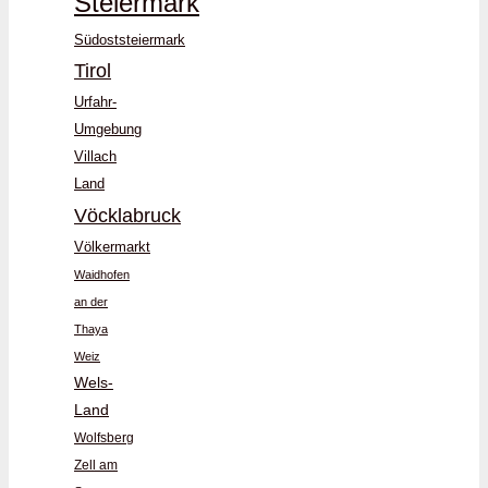
Steiermark
Südoststeiermark
Tirol
Urfahr-
Umgebung
Villach
Land
Vöcklabruck
Völkermarkt
Waidhofen
an der
Thaya
Weiz
Wels-
Land
Wolfsberg
Zell am