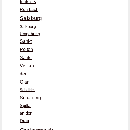
Innkreis
Rohrbach
Salzburg
Salzburg-
Umgebung
Sankt
Pölten
Sankt
Veit an
der
Glan
Scheibbs
Schärding
Spittal
an der
Drau