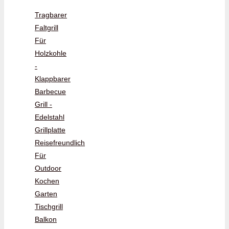
Tragbarer
Faltgrill
Für
Holzkohle
-
Klappbarer
Barbecue
Grill -
Edelstahl
Grillplatte
Reisefreundlich
Für
Outdoor
Kochen
Garten
Tischgrill
Balkon