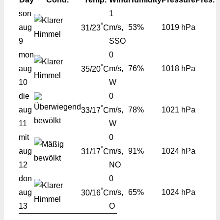
son
1
°
aug
m/s,
53%
1019 hPa
31/23
C
9
SSO
mon
0
°
aug
m/s,
76%
1018 hPa
35/20
C
10
W
die
0
°
aug
m/s,
78%
1021 hPa
33/17
C
11
W
mit
0
°
aug
m/s,
91%
1024 hPa
31/17
C
12
NO
don
0
°
aug
m/s,
65%
1024 hPa
30/16
C
13
O