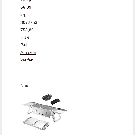
56.09
kg,
3072753
753,86
EUR
Bei
Amazon
kaufen
Neu