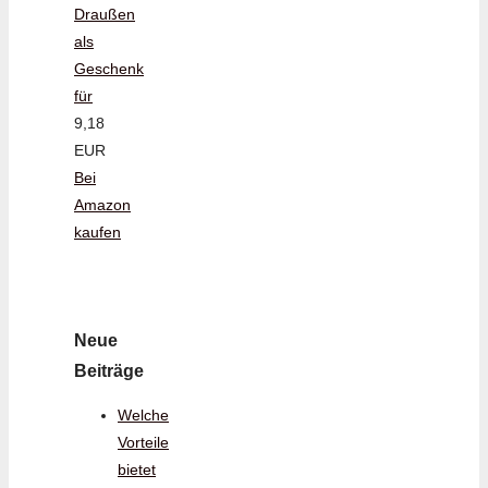
Draußen
als
Geschenk
für
9,18
EUR
Bei
Amazon
kaufen
Neue
Beiträge
Welche
Vorteile
bietet