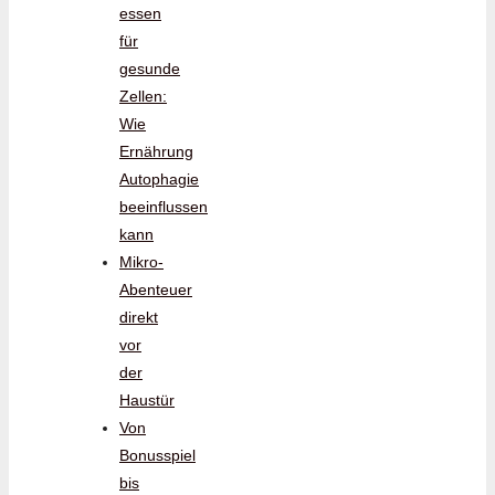
essen
für
gesunde
Zellen:
Wie
Ernährung
Autophagie
beeinflussen
kann
Mikro-
Abenteuer
direkt
vor
der
Haustür
Von
Bonusspiel
bis