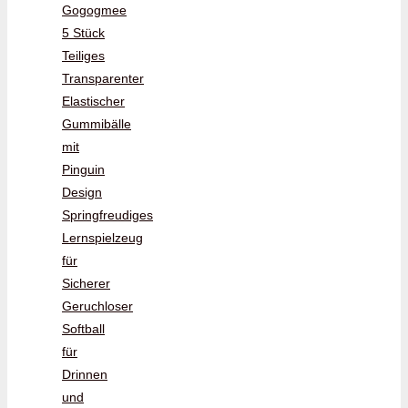
Gogogmee
5 Stück
Teiliges
Transparenter
Elastischer
Gummibälle
mit
Pinguin
Design
Springfreudiges
Lernspielzeug
für
Sicherer
Geruchloser
Softball
für
Drinnen
und