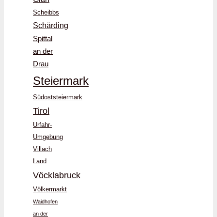
Scheibbs
Schärding
Spittal
an der
Drau
Steiermark
Südoststeiermark
Tirol
Urfahr-
Umgebung
Villach
Land
Vöcklabruck
Völkermarkt
Waidhofen
an der