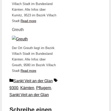
Villach Stadt im Bundesland
Kärnten. Alle Infos über
Kumitz, 9523 im Bezirk Villach
Stadt
Read more
Greuth
Der Ort Greuth liegt im Bezirk
Villach Stadt im Bundesland
Kärnten. Alle Infos über
Greuth, 9580 im Bezirk Villach
Stadt
Read more
Kategorien
Schlagwörter
Sankt Veit an der Glan
9300
,
Kärnten
,
Pflugern
,
Sankt Veit an der Glan
Schreibe einen