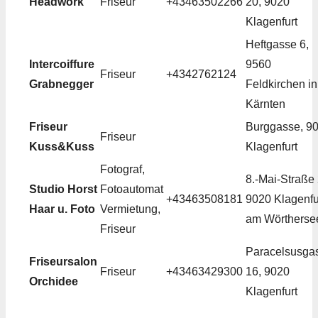
Headwork
Friseur
+43463502266
20, 9020
Klagenfurt
Heftgasse 6,
Intercoiffure
9560
Friseur
+4342762124
Grabnegger
Feldkirchen in
Kärnten
Friseur
Burggasse, 9
Friseur
Kuss&Kuss
Klagenfurt
Fotograf,
8.-Mai-Straße 
Studio Horst
Fotoautomat
+43463508181
9020 Klagenfu
Haar u. Foto
Vermietung,
am Wörtherse
Friseur
Paracelsusga
Friseursalon
Friseur
+43463429300
16, 9020
Orchidee
Klagenfurt