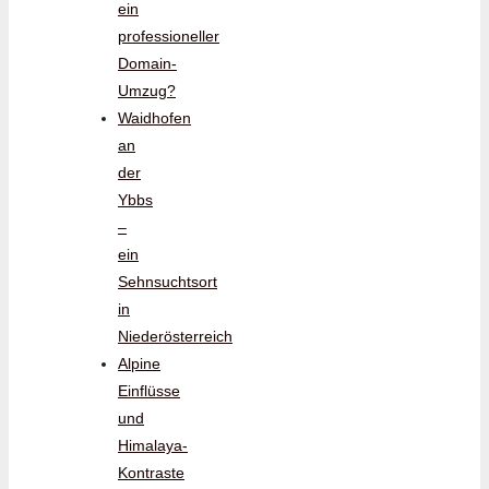
ein
professioneller
Domain-
Umzug?
Waidhofen
an
der
Ybbs
–
ein
Sehnsuchtsort
in
Niederösterreich
Alpine
Einflüsse
und
Himalaya-
Kontraste