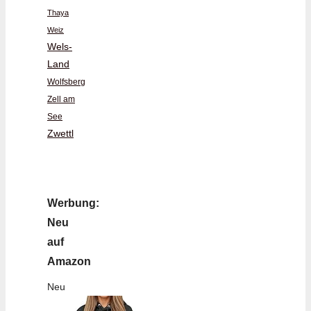
Thaya
Weiz
Wels-
Land
Wolfsberg
Zell am
See
Zwettl
Werbung:
Neu
auf
Amazon
Neu