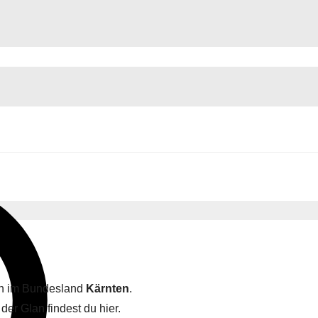
lan im Bundesland
Kärnten
.
der Glan findest du hier.