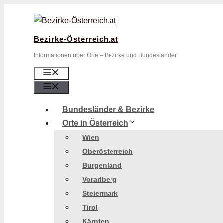
Zum
Inhalt
springen
Bezirke-Österreich.at
Informationen über Orte – Bezirke und Bundesländer
Menü
Menü
Bundesländer & Bezirke
Orte in Österreich
Wien
Oberösterreich
Burgenland
Vorarlberg
Steiermark
Tirol
Kärnten