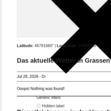
Latitude:
46791660° |
Longitude:
14345310°
Das aktuelle Wetter in Grassen
Jul 28, 2026 - Di
Ooops! Nothing was found!
Generic filters
Hidden label