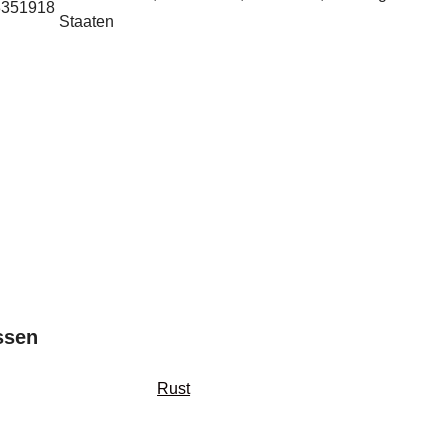
3351918
Staaten
ssen
Rust