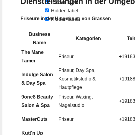
Dienstleistungen in der Umge
Hidden label
Hidden label
Friseure in der Umgebung von Grassen
Hidden label
Business
Kategorien
Tel
Name
The Mane
Friseur
+1918
Tamer
Friseur, Day Spa,
Indulge Salon
Kosmetikstudio &
+1918
& Day Spa
Hautpflege
9one8 Beauty
Friseur, Waxing,
+1918
Salon & Spa
Nagelstudio
MasterCuts
Friseur
+1918
Kutt’n Up