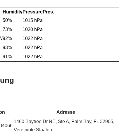
Humidity
Pressure
Pres.
50%
1015 hPa
73%
1020 hPa
SW
92%
1022 hPa
93%
1022 hPa
91%
1022 hPa
bung
fon
Adresse
1460 Baytree Dr NE, Ste A, Palm Bay, FL 32905,
04066
Vereinigte Staaten