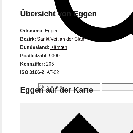
Übersicht von Eggen
Ortsname:
Eggen
Bezirk:
Sankt Veit an der Glan
Bundesland:
Kärnten
Postleitzahl:
9300
Kennziffer:
205
ISO 3166-2:
AT-02
Eggen auf der Karte