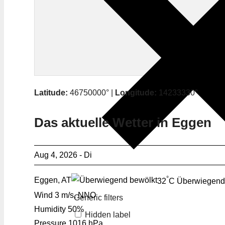
Latitude:
46750000° |
Longitude:
14233330°
Das aktuelle Wetter in Eggen
Aug 4, 2026 - Di
°
Eggen, AT
32
C
Überwiegend
Wind
3 m/s, NNO
Generic filters
Humidity
50%
Hidden label
Pressure
1016 hPa