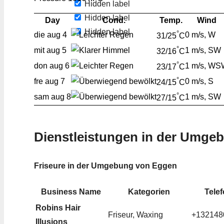
Hidden label
Hidden label
Day
Cond.
Temp.
Wind
Hidden label
°
die
aug 4
0 m/s, W
31/25
C
°
mit
aug 5
1 m/s, SW
32/16
C
°
don
aug 6
1 m/s, W
23/17
C
°
fre
aug 7
0 m/s, S
24/15
C
°
sam
aug 8
1 m/s, SW
27/15
C
Dienstleistungen in der Umge
Friseure in der Umgebung von Eggen
Business Name
Kategorien
Tele
Robins Hair
Friseur, Waxing
+132148
Illusions