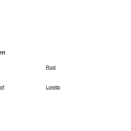
en
Rust
rf
Loretto