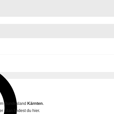
n im Bundesland
Kärnten
.
r Glan findest du hier.