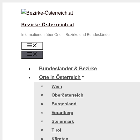
Zum
Inhalt
springen
Bezirke-Österreich.at
Informationen über Orte – Bezirke und Bundesländer
Menü
Menü
Bundesländer & Bezirke
Orte in Österreich
Wien
Oberösterreich
Burgenland
Vorarlberg
Steiermark
Tirol
Kärnten