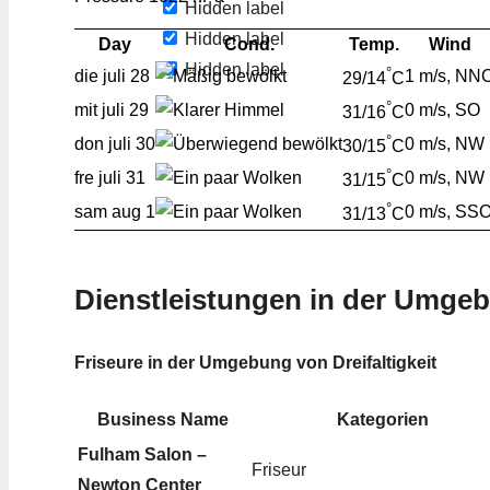
Hidden label
Hidden label
Day
Cond.
Temp.
Wind
Hidden label
°
die
juli 28
1 m/s, NN
29/14
C
°
mit
juli 29
0 m/s, SO
31/16
C
°
don
juli 30
0 m/s, NW
30/15
C
°
fre
juli 31
0 m/s, NW
31/15
C
°
sam
aug 1
0 m/s, SS
31/13
C
Dienstleistungen in der Umge
Friseure in der Umgebung von Dreifaltigkeit
Business Name
Kategorien
Fulham Salon –
Friseur
Newton Center