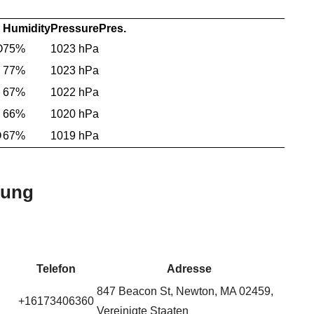
Humidity
Pressure
Pres.
O
75%
1023 hPa
77%
1023 hPa
67%
1022 hPa
66%
1020 hPa
O
67%
1019 hPa
bung
Telefon
Adresse
847 Beacon St, Newton, MA 02459,
+16173406360
Vereinigte Staaten