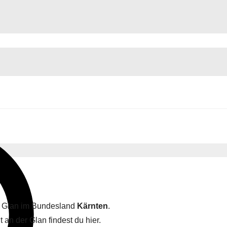
er Glan im Bundesland
Kärnten
.
t an der Glan findest du hier.