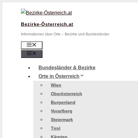
Zum
Inhalt
springen
Bezirke-Österreich.at
Informationen über Orte – Bezirke und Bundesländer
Menü
Menü
Bundesländer & Bezirke
Orte in Österreich
Wien
Oberösterreich
Burgenland
Vorarlberg
Steiermark
Tirol
Kärnten