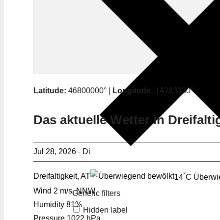
Latitude:
46800000° |
Longitude:
14283330°
Das aktuelle Wetter in Dreifalti
Jul 28, 2026 - Di
°
Dreifaltigkeit, AT
14
C
Überwi
Wind
2 m/s, NNW
Generic filters
Humidity
81%
Hidden label
Pressure
1022 hPa