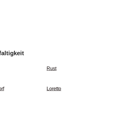
altigkeit
Rust
rf
Loretto