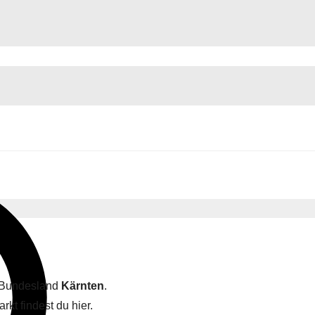
m Bundesland
Kärnten
.
kt findest du hier.