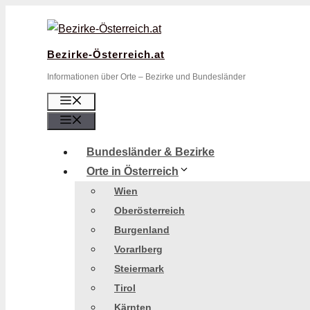
Zum
Inhalt
springen
Bezirke-Österreich.at
Informationen über Orte – Bezirke und Bundesländer
Menü
Menü
Bundesländer & Bezirke
Orte in Österreich
Wien
Oberösterreich
Burgenland
Vorarlberg
Steiermark
Tirol
Kärnten