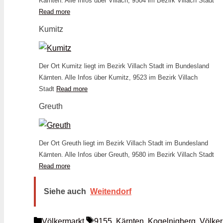
Kärnten. Alle Infos über Villach, 9504 im Bezirk Villach Stadt
Read more
Kumitz
Der Ort Kumitz liegt im Bezirk Villach Stadt im Bundesland
Kärnten. Alle Infos über Kumitz, 9523 im Bezirk Villach
Stadt
Read more
Greuth
Der Ort Greuth liegt im Bezirk Villach Stadt im Bundesland
Kärnten. Alle Infos über Greuth, 9580 im Bezirk Villach Stadt
Read more
Siehe auch
Weitendorf
Kategorien
Schlagwörter
Völkermarkt
9155
,
Kärnten
,
Kogelnigberg
,
Völker