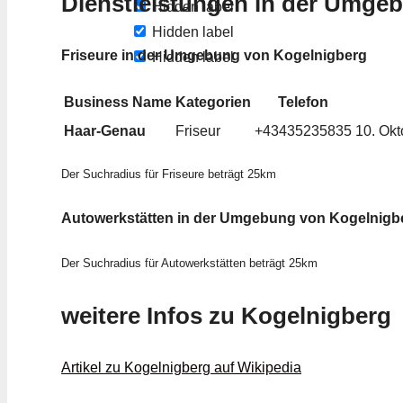
Dienstleistungen in der Umge
Hidden label
Hidden label
Friseure in der Umgebung von Kogelnigberg
Hidden label
Business Name
Kategorien
Telefon
Haar-Genau
Friseur
+43435235835
10. Okt
Der Suchradius für Friseure beträgt 25km
Autowerkstätten in der Umgebung von Kogelnigb
Der Suchradius für Autowerkstätten beträgt 25km
weitere Infos zu Kogelnigberg
Artikel zu Kogelnigberg auf Wikipedia