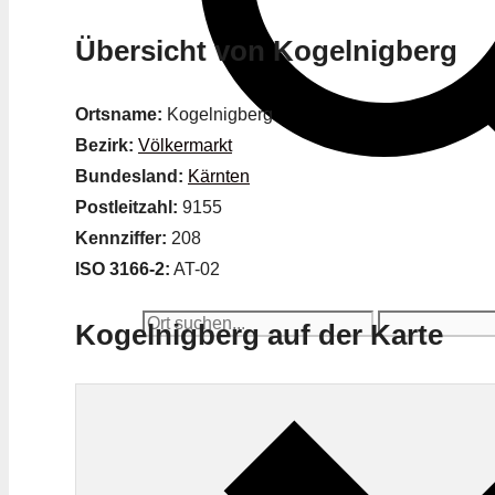
Übersicht von Kogelnigberg
Ortsname:
Kogelnigberg
Bezirk:
Völkermarkt
Bundesland:
Kärnten
Postleitzahl:
9155
Kennziffer:
208
ISO 3166-2:
AT-02
Kogelnigberg auf der Karte