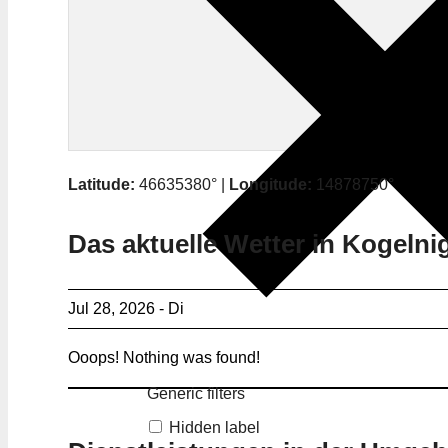
Latitude:
46635380° |
Longitude:
14878750°
Das aktuelle Wetter in Kogelni
Jul 28, 2026 - Di
Ooops! Nothing was found!
Generic filters
Hidden label