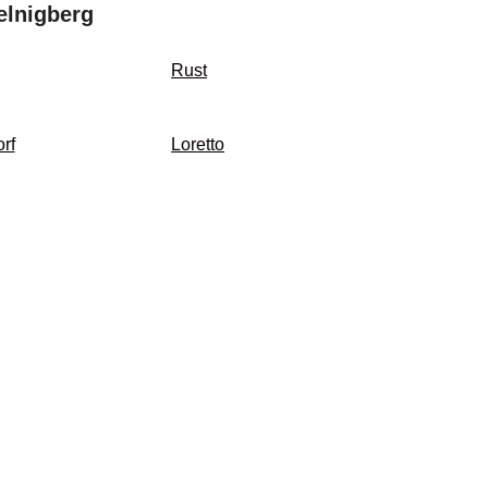
elnigberg
Rust
rf
Loretto