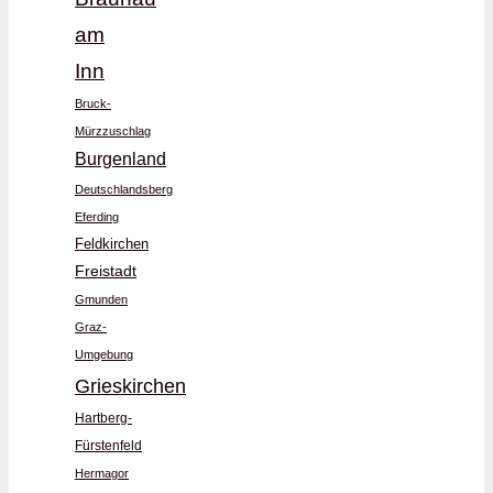
am
Inn
Bruck-
Mürzzuschlag
Burgenland
Deutschlandsberg
Eferding
Feldkirchen
Freistadt
Gmunden
Graz-
Umgebung
Grieskirchen
Hartberg-
Fürstenfeld
Hermagor