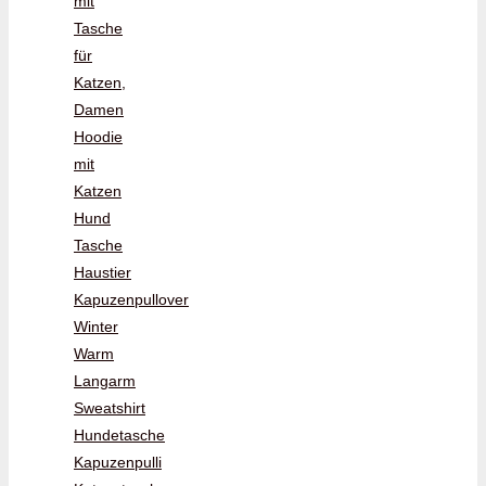
mit
Tasche
für
Katzen,
Damen
Hoodie
mit
Katzen
Hund
Tasche
Haustier
Kapuzenpullover
Winter
Warm
Langarm
Sweatshirt
Hundetasche
Kapuzenpulli