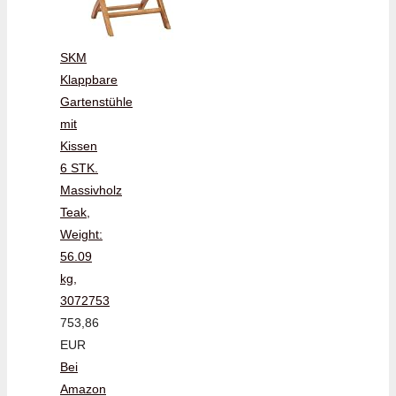
SKM
Klappbare
Gartenstühle
mit
Kissen
6 STK.
Massivholz
Teak,
Weight:
56.09
kg,
3072753
753,86
EUR
Bei
Amazon