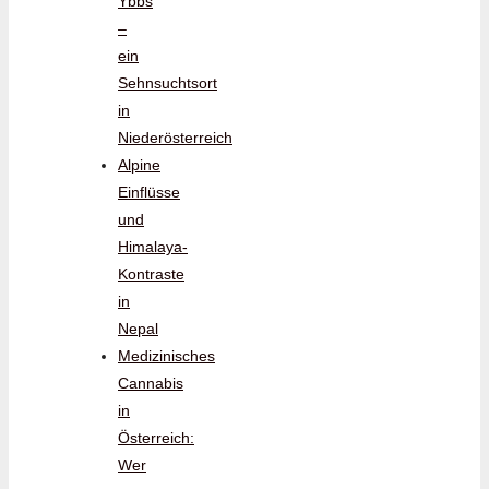
Ybbs
–
ein
Sehnsuchtsort
in
Niederösterreich
Alpine
Einflüsse
und
Himalaya-
Kontraste
in
Nepal
Medizinisches
Cannabis
in
Österreich:
Wer