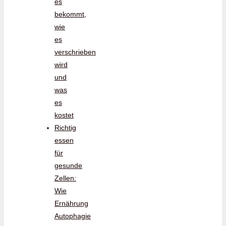
es
bekommt,
wie
es
verschrieben
wird
und
was
es
kostet
Richtig
essen
für
gesunde
Zellen:
Wie
Ernährung
Autophagie