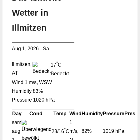
Wetter in
Illmitzen
Aug 1, 2026 - Sa
°
Illmitzen,
17
C
AT
Bedeckt
Wind
1 m/s, WSW
Humidity
83%
Pressure
1020 hPa
Day
Cond.
Temp.
Wind
Humidity
Pressure
Pres.
sam
1
°
aug
m/s,
82%
1019 hPa
28/16
C
1
N