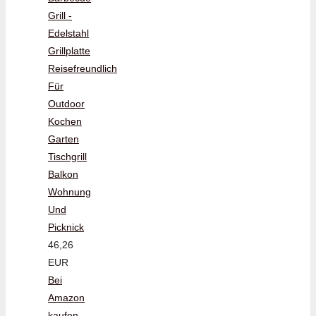
Grill -
Edelstahl
Grillplatte
Reisefreundlich
Für
Outdoor
Kochen
Garten
Tischgrill
Balkon
Wohnung
Und
Picknick
46,26
EUR
Bei
Amazon
kaufen