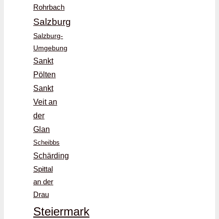
Rohrbach
Salzburg
Salzburg-
Umgebung
Sankt
Pölten
Sankt
Veit an
der
Glan
Scheibbs
Schärding
Spittal
an der
Drau
Steiermark