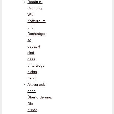
Roadtrip-
Ordnung:
Wie
Kofferraum
und
Dachträger
so
gepackt
sind,
dass
unterwegs
nichts
nervt
Aktivurlaub
ohne
Überforderung:
Die
Kunst,