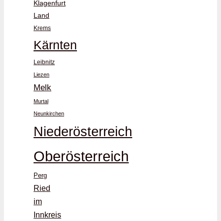
Klagenfurt
Land
Krems
Kärnten
Leibnitz
Liezen
Melk
Murtal
Neunkirchen
Niederösterreich
Oberösterreich
Perg
Ried
im
Innkreis