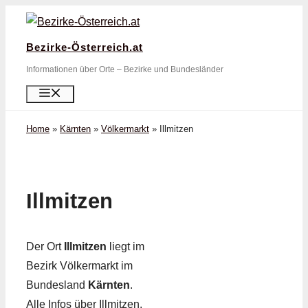
Zum
Inhalt
Bezirke-Österreich.at
springen
Informationen über Orte – Bezirke und Bundesländer
Menü
Home
»
Kärnten
»
Völkermarkt
»
Illmitzen
Illmitzen
Der Ort
Illmitzen
liegt im
Bezirk Völkermarkt im
Bundesland
Kärnten
.
Alle Infos über Illmitzen,