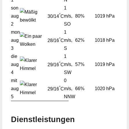
son
1
°
aug
m/s,
80%
1019 hPa
30/14
C
2
SO
mon
1
°
aug
m/s,
62%
1018 hPa
28/16
C
3
S
die
1
°
aug
m/s,
57%
1019 hPa
29/16
C
4
SW
mit
0
°
aug
m/s,
66%
1020 hPa
29/16
C
5
NNW
Dienstleistungen