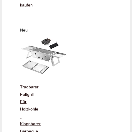
kaufen
Neu
Tragbarer
Faltgrill
Für
Holzkohle
-
Klappbarer
Barbecue