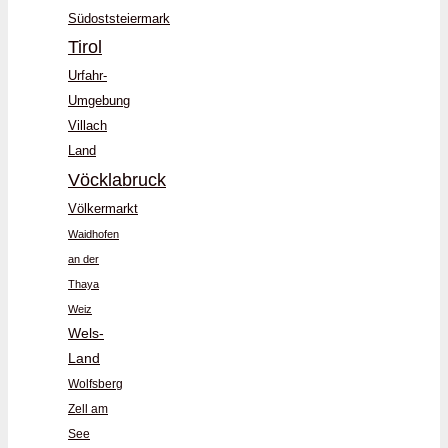
Südoststeiermark
Tirol
Urfahr-
Umgebung
Villach
Land
Vöcklabruck
Völkermarkt
Waidhofen
an der
Thaya
Weiz
Wels-
Land
Wolfsberg
Zell am
See