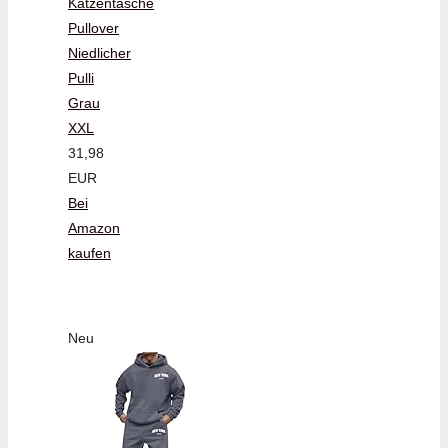
Katzentasche
Pullover
Niedlicher
Pulli
Grau
XXL
31,98
EUR
Bei
Amazon
kaufen
Neu