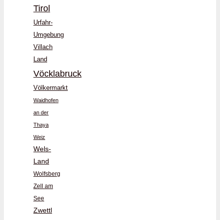
Tirol
Urfahr-
Umgebung
Villach
Land
Vöcklabruck
Völkermarkt
Waidhofen
an der
Thaya
Weiz
Wels-
Land
Wolfsberg
Zell am
See
Zwettl