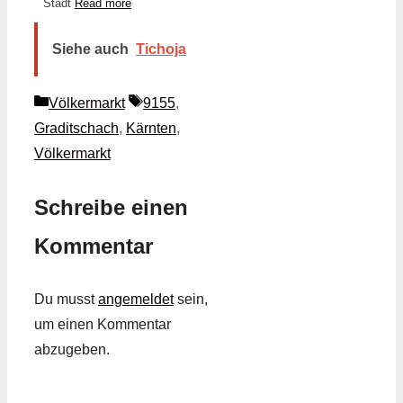
Stadt
Read more
Siehe auch
Tichoja
Kategorien
Schlagwörter
Völkermarkt
9155
,
Graditschach
,
Kärnten
,
Völkermarkt
Schreibe einen
Kommentar
Du musst
angemeldet
sein,
um einen Kommentar
abzugeben.