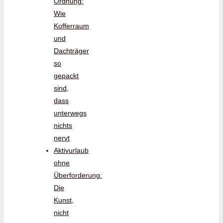
Ordnung:
Wie
Kofferraum
und
Dachträger
so
gepackt
sind,
dass
unterwegs
nichts
nervt
Aktivurlaub
ohne
Überforderung:
Die
Kunst,
nicht