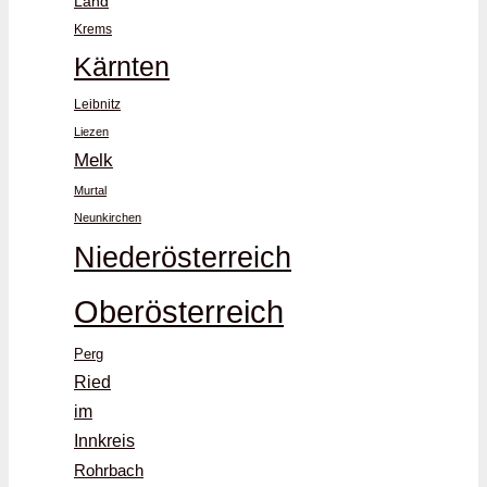
Land
Krems
Kärnten
Leibnitz
Liezen
Melk
Murtal
Neunkirchen
Niederösterreich
Oberösterreich
Perg
Ried
im
Innkreis
Rohrbach