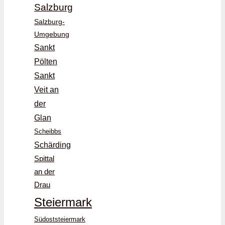
Salzburg
Salzburg-
Umgebung
Sankt
Pölten
Sankt
Veit an
der
Glan
Scheibbs
Schärding
Spittal
an der
Drau
Steiermark
Südoststeiermark