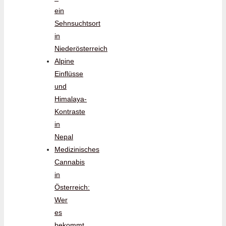
ein
Sehnsuchtsort
in
Niederösterreich
Alpine
Einflüsse
und
Himalaya-
Kontraste
in
Nepal
Medizinisches
Cannabis
in
Österreich:
Wer
es
bekommt,