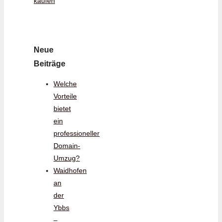
kaufen
Neue
Beiträge
Welche
Vorteile
bietet
ein
professioneller
Domain-
Umzug?
Waidhofen
an
der
Ybbs
–