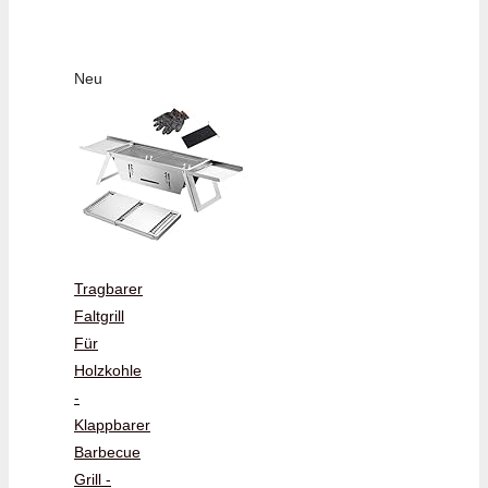
Neu
Tragbarer
Faltgrill
Für
Holzkohle
-
Klappbarer
Barbecue
Grill -