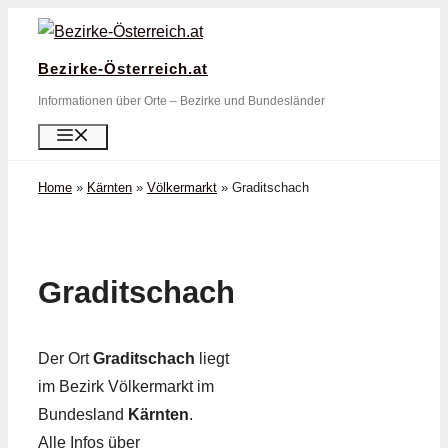
Zum
Inhalt
Bezirke-Österreich.at
springen
Informationen über Orte – Bezirke und Bundesländer
Menü
Home
»
Kärnten
»
Völkermarkt
»
Graditschach
Graditschach
Der Ort
Graditschach
liegt
im Bezirk Völkermarkt im
Bundesland
Kärnten
.
Alle Infos über