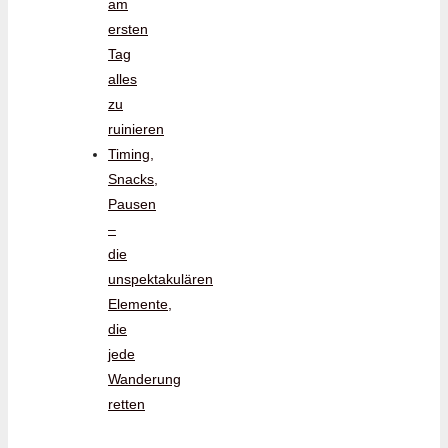
am
ersten
Tag
alles
zu
ruinieren
Timing,
Snacks,
Pausen
–
die
unspektakulären
Elemente,
die
jede
Wanderung
retten