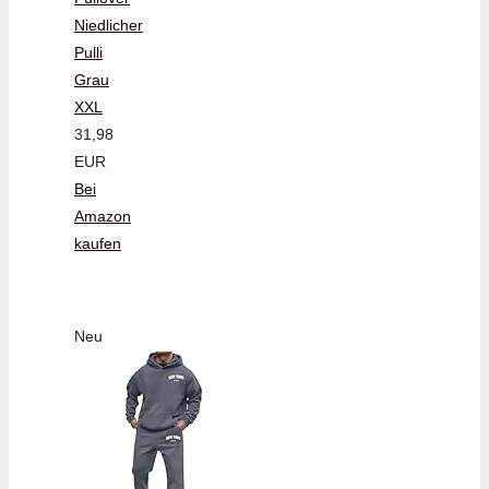
Niedlicher
Pulli
Grau
XXL
31,98
EUR
Bei
Amazon
kaufen
Neu