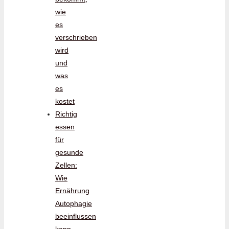
wie
es
verschrieben
wird
und
was
es
kostet
Richtig
essen
für
gesunde
Zellen:
Wie
Ernährung
Autophagie
beeinflussen