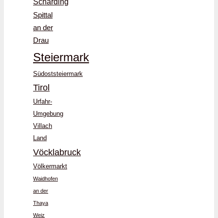
Schärding
Spittal
an der
Drau
Steiermark
Südoststeiermark
Tirol
Urfahr-
Umgebung
Villach
Land
Vöcklabruck
Völkermarkt
Waidhofen
an der
Thaya
Weiz