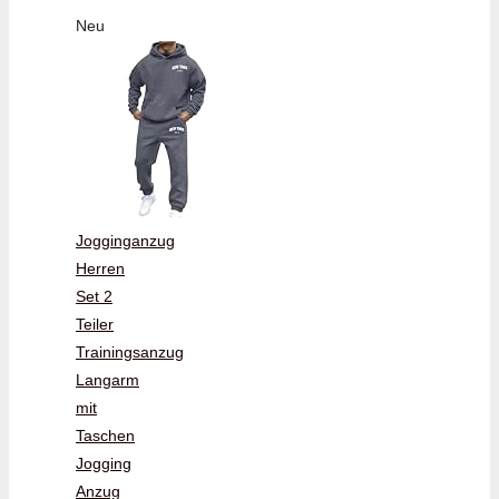
Neu
Jogginganzug
Herren
Set 2
Teiler
Trainingsanzug
Langarm
mit
Taschen
Jogging
Anzug