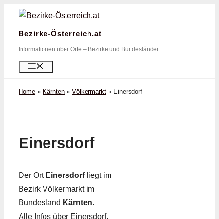
Zum
Inhalt
Bezirke-Österreich.at
springen
Informationen über Orte – Bezirke und Bundesländer
Menü
Home
»
Kärnten
»
Völkermarkt
»
Einersdorf
Einersdorf
Der Ort
Einersdorf
liegt im
Bezirk Völkermarkt im
Bundesland
Kärnten
.
Alle Infos über Einersdorf,