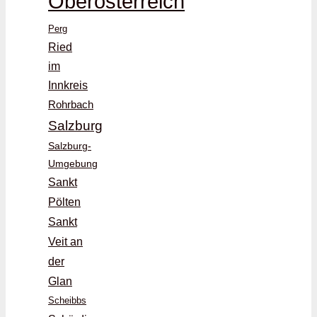
Oberösterreich
Perg
Ried
im
Innkreis
Rohrbach
Salzburg
Salzburg-
Umgebung
Sankt
Pölten
Sankt
Veit an
der
Glan
Scheibbs