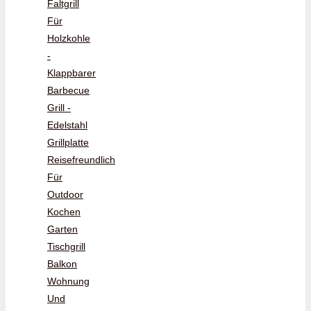
Faltgrill
Für
Holzkohle
-
Klappbarer
Barbecue
Grill -
Edelstahl
Grillplatte
Reisefreundlich
Für
Outdoor
Kochen
Garten
Tischgrill
Balkon
Wohnung
Und