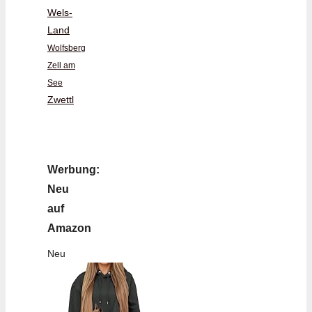
Wels-
Land
Wolfsberg
Zell am
See
Zwettl
Werbung:
Neu
auf
Amazon
Neu