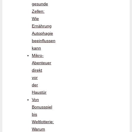
gesunde
Zellen:
Wie
Ernährung
Autophagie
beeinflussen
kann
Mikro-
Abenteuer
direkt
vor
der
Haustür
Von
Bonusspiel
bis
Weltlotterie:
Warum