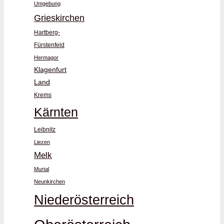
Umgebung
Grieskirchen
Hartberg-
Fürstenfeld
Hermagor
Klagenfurt
Land
Krems
Kärnten
Leibnitz
Liezen
Melk
Murtal
Neunkirchen
Niederösterreich