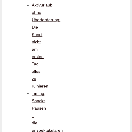
Aktivurlaub
ohne
Überforderung:
Die
Kunst,
nicht
am
ersten
Tag
alles
zu
ruinieren
Timing,
Snacks,
Pausen
–
die
unspektakulären