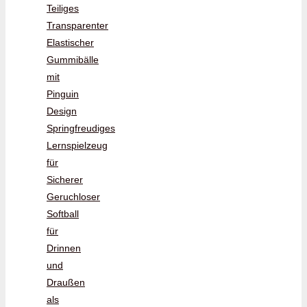
Teiliges
Transparenter
Elastischer
Gummibälle
mit
Pinguin
Design
Springfreudiges
Lernspielzeug
für
Sicherer
Geruchloser
Softball
für
Drinnen
und
Draußen
als