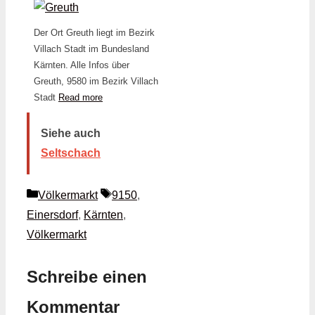
Der Ort Greuth liegt im Bezirk
Villach Stadt im Bundesland
Kärnten. Alle Infos über
Greuth, 9580 im Bezirk Villach
Stadt
Read more
Siehe auch
Seltschach
Kategorien
Schlagwörter
Völkermarkt
9150
,
Einersdorf
,
Kärnten
,
Völkermarkt
Schreibe einen
Kommentar