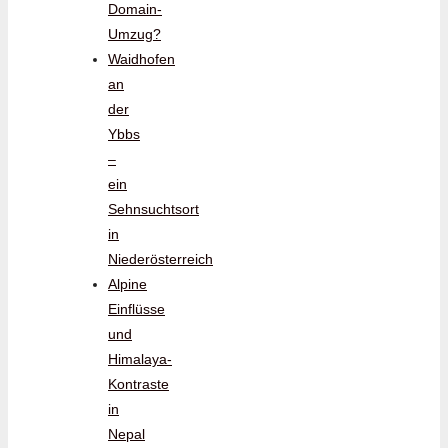
Domain-
Umzug?
Waidhofen
an
der
Ybbs
–
ein
Sehnsuchtsort
in
Niederösterreich
Alpine
Einflüsse
und
Himalaya-
Kontraste
in
Nepal