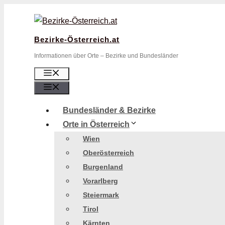
Zum
Inhalt
springen
Bezirke-Österreich.at
Informationen über Orte – Bezirke und Bundesländer
Menü
Menü
Bundesländer & Bezirke
Orte in Österreich
Wien
Oberösterreich
Burgenland
Vorarlberg
Steiermark
Tirol
Kärnten