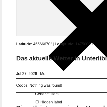
Latitude:
46566670° |
Longitude:
14750000°
Das aktuelle Wetter in Unterlib
Jul 27, 2026 - Mo
Ooops! Nothing was found!
Generic filters
Hidden label