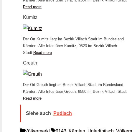
Kärnten. Alle Infos über Villach, 9504 im Bezirk Villach Stadt
Read more
Kumitz
Der Ort Kumitz liegt im Bezirk Villach Stadt im Bundesland
Kärnten. Alle Infos über Kumitz, 9523 im Bezirk Villach
Stadt
Read more
Greuth
Der Ort Greuth liegt im Bezirk Villach Stadt im Bundesland
Kärnten. Alle Infos über Greuth, 9580 im Bezirk Villach Stadt
Read more
Siehe auch
Pudlach
Kategorien
Schlagwörter
Völkermarkt
9143
,
Kärnten
,
Unterlibitsch
,
Völker