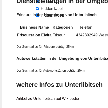
Dienstleistungen in der Umge
Hidden label
Hidden label
Friseure in der Umgebung von Unterlibitsch
Hidden label
Business Name
Kategorien
Telefon
Friseursalon Elvira
Friseur
+4342392949
Westu
Der Suchradius für Friseure beträgt 25km
Autowerkstätten in der Umgebung von Unterlibits
Der Suchradius für Autowerkstätten beträgt 25km
weitere Infos zu Unterlibitsch
Artikel zu Unterlibitsch auf Wikipedia