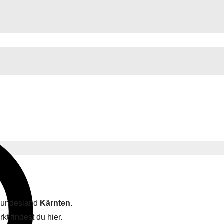
 Bundesland
Kärnten
.
kt findest du hier.