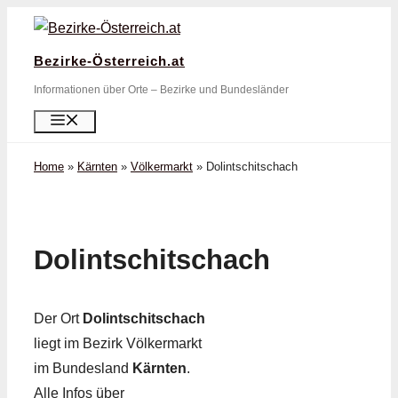
Zum
Inhalt
Bezirke-Österreich.at
springen
Informationen über Orte – Bezirke und Bundesländer
Menü
Home
»
Kärnten
»
Völkermarkt
»
Dolintschitschach
Dolintschitschach
Der Ort
Dolintschitschach
liegt im Bezirk Völkermarkt
im Bundesland
Kärnten
.
Alle Infos über