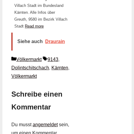
Villach Stadt im Bundesland
Kärnten. Alle Infos über
Greuth, 9580 im Bezirk Villach
Stadt
Read more
Siehe auch
Draurain
Kategorien
Schlagwörter
Völkermarkt
9143
,
Dolintschitschach
,
Kärnten
,
Völkermarkt
Schreibe einen
Kommentar
Du musst
angemeldet
sein,
um einen Kommentar