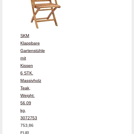
SKM
Klappbare
Gartenstühle
mit
Kissen
6 STK.
Massivholz
Teak,
Weight:
56.09
kg,
3072753
753,86
EUR