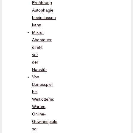
Ernährung
Autophagie
beeinflussen
kann
Mikro-
Abenteuer
direkt
vor
der
Haustür
Von
Bonusspiel
bis
Weltlotterie:
Warum
Online-
Gewinnspiele
so