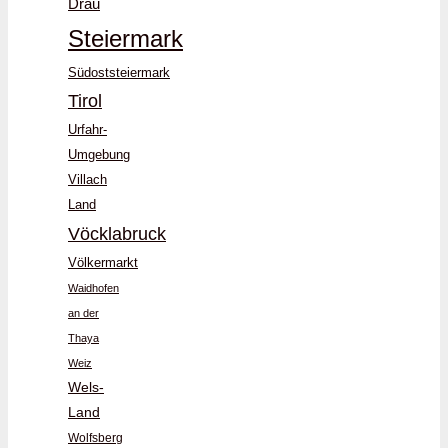
Drau
Steiermark
Südoststeiermark
Tirol
Urfahr-
Umgebung
Villach
Land
Vöcklabruck
Völkermarkt
Waidhofen
an der
Thaya
Weiz
Wels-
Land
Wolfsberg