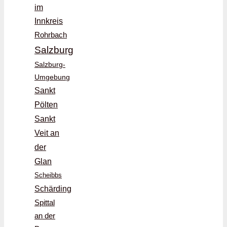
im
Innkreis
Rohrbach
Salzburg
Salzburg-
Umgebung
Sankt
Pölten
Sankt
Veit an
der
Glan
Scheibbs
Schärding
Spittal
an der