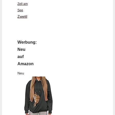
Zell am
See
Zwettl
Werbung:
Neu
auf
Amazon
Neu