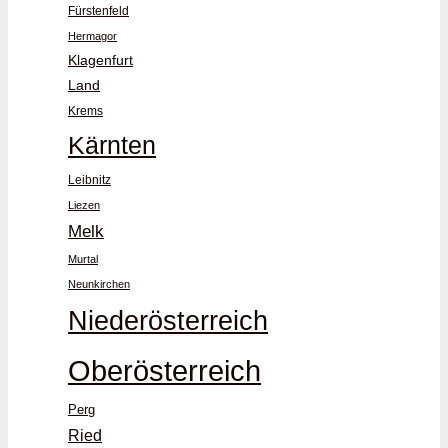
Fürstenfeld
Hermagor
Klagenfurt
Land
Krems
Kärnten
Leibnitz
Liezen
Melk
Murtal
Neunkirchen
Niederösterreich
Oberösterreich
Perg
Ried