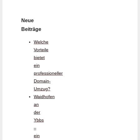
Neue
Beiträge
Welche
Vorteile
bietet
ein
professioneller
Domain-
Umzug?
Waidhofen
an
der
Ybbs
–
ein