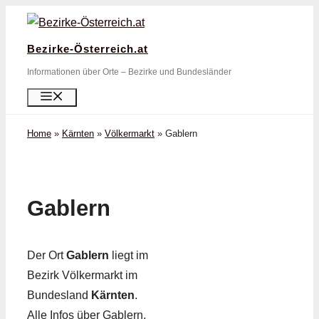
Zum
Inhalt
Bezirke-Österreich.at
springen
Informationen über Orte – Bezirke und Bundesländer
Menü
Home
»
Kärnten
»
Völkermarkt
»
Gablern
Gablern
Der Ort
Gablern
liegt im
Bezirk Völkermarkt im
Bundesland
Kärnten
.
Alle Infos über Gablern,