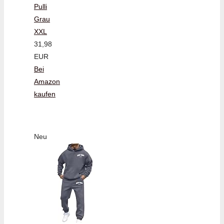
Pulli
Grau
XXL
31,98
EUR
Bei
Amazon
kaufen
Neu