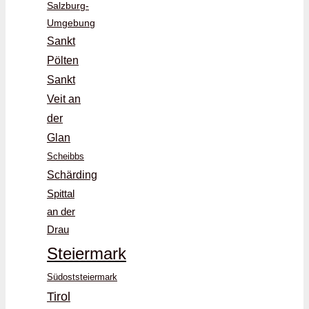
Salzburg-
Umgebung
Sankt
Pölten
Sankt
Veit an
der
Glan
Scheibbs
Schärding
Spittal
an der
Drau
Steiermark
Südoststeiermark
Tirol