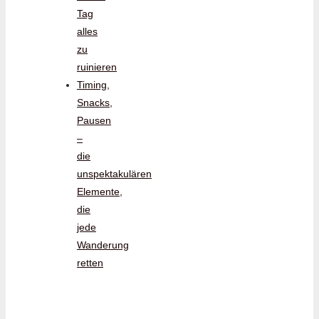
Tag
alles
zu
ruinieren
Timing,
Snacks,
Pausen
–
die
unspektakulären
Elemente,
die
jede
Wanderung
retten