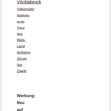
Vöcklabruck
Völkermarkt
Waidhofen
an der
Thaya
Weiz
Wels-
Land
Wolfsberg
Zell am
See
Zwettl
Werbung:
Neu
auf