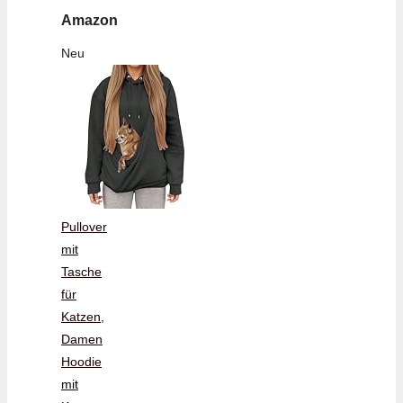
Amazon
Neu
Pullover
mit
Tasche
für
Katzen,
Damen
Hoodie
mit