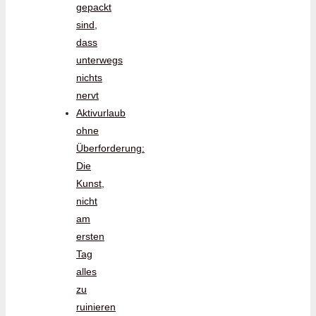
gepackt
sind,
dass
unterwegs
nichts
nervt
Aktivurlaub
ohne
Überforderung:
Die
Kunst,
nicht
am
ersten
Tag
alles
zu
ruinieren