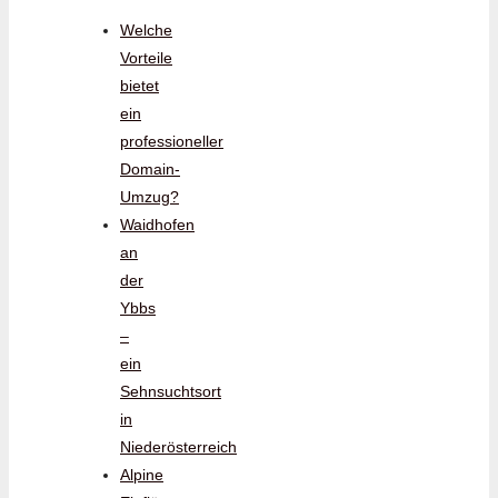
Welche
Vorteile
bietet
ein
professioneller
Domain-
Umzug?
Waidhofen
an
der
Ybbs
–
ein
Sehnsuchtsort
in
Niederösterreich
Alpine