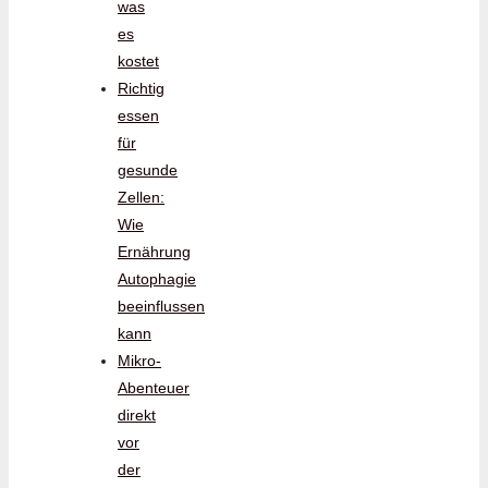
was
es
kostet
Richtig
essen
für
gesunde
Zellen:
Wie
Ernährung
Autophagie
beeinflussen
kann
Mikro-
Abenteuer
direkt
vor
der