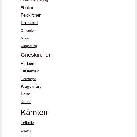
Deutschlandsberg
Eferding
Feldkirchen
Freistadt
Gmunden
Graz-
Umgebung
Grieskirchen
Hartberg-
Fürstenfeld
Hermagor
Klagenfurt
Land
Krems
Kärnten
Leibnitz
Liezen