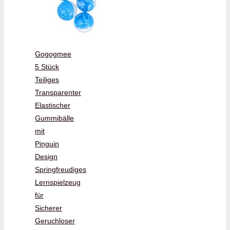
Gogogmee
5 Stück
Teiliges
Transparenter
Elastischer
Gummibälle
mit
Pinguin
Design
Springfreudiges
Lernspielzeug
für
Sicherer
Geruchloser