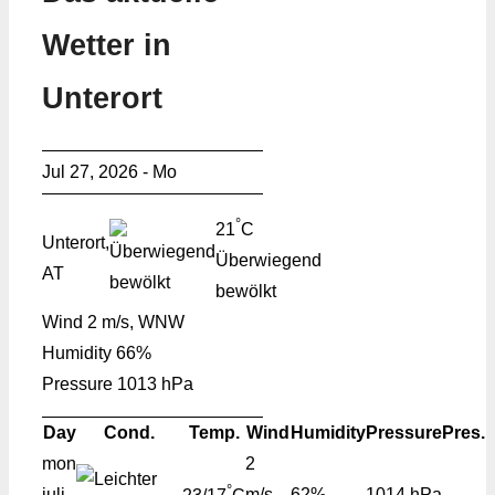
Wetter in
Unterort
Jul 27, 2026 - Mo
°
21
C
Unterort,
Überwiegend
AT
bewölkt
Wind
2 m/s, WNW
Humidity
66%
Pressure
1013 hPa
Day
Cond.
Temp.
Wind
Humidity
Pressure
Pres.
mon
2
°
juli
m/s,
62%
1014 hPa