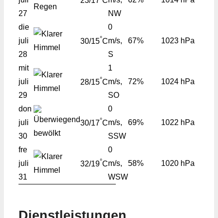
23/17
C
27
NW
die
0
°
juli
m/s,
67%
1023 hPa
30/15
C
28
S
mit
1
°
juli
m/s,
72%
1024 hPa
28/15
C
29
SO
don
0
°
juli
m/s,
69%
1022 hPa
30/17
C
30
SSW
fre
0
°
juli
m/s,
58%
1020 hPa
32/19
C
31
WSW
Dienstleistungen