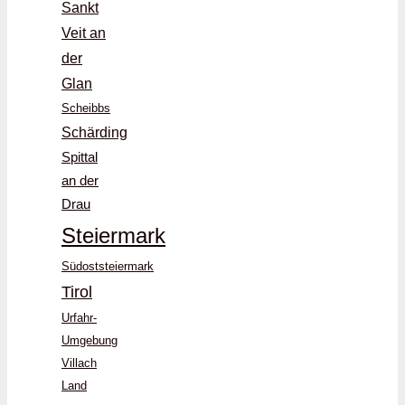
Sankt
Veit an
der
Glan
Scheibbs
Schärding
Spittal
an der
Drau
Steiermark
Südoststeiermark
Tirol
Urfahr-
Umgebung
Villach
Land