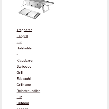
Tragbarer
Faltgrill
Für
Holzkohle
-
Klappbarer
Barbecue
Grill -
Edelstahl
Grillplatte
Reisefreundlich
Für
Outdoor
Kochen