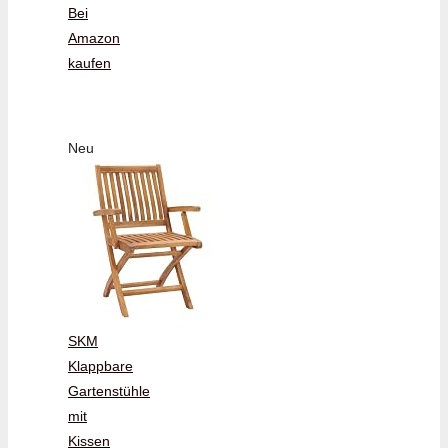
Bei
Amazon
kaufen
Neu
SKM
Klappbare
Gartenstühle
mit
Kissen