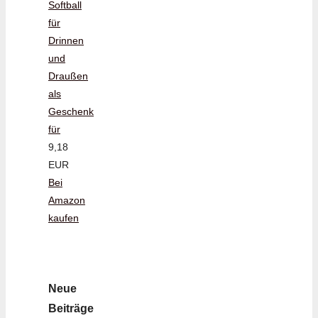
Softball
für
Drinnen
und
Draußen
als
Geschenk
für
9,18
EUR
Bei
Amazon
kaufen
Neue
Beiträge