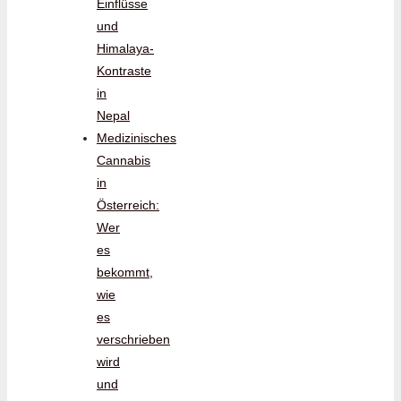
Einflüsse
und
Himalaya-
Kontraste
in
Nepal
Medizinisches
Cannabis
in
Österreich:
Wer
es
bekommt,
wie
es
verschrieben
wird
und