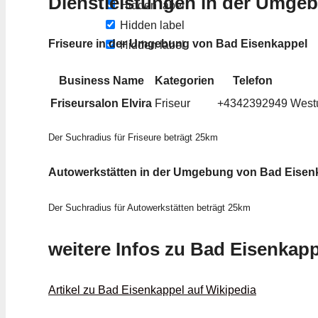
Dienstleistungen in der Umge
Hidden label
Hidden label
Friseure in der Umgebung von Bad Eisenkappel
Hidden label
Business Name
Kategorien
Telefon
Friseursalon Elvira
Friseur
+4342392949
Westu
Der Suchradius für Friseure beträgt 25km
Autowerkstätten in der Umgebung von Bad Eisen
Der Suchradius für Autowerkstätten beträgt 25km
weitere Infos zu Bad Eisenkapp
Artikel zu Bad Eisenkappel auf Wikipedia