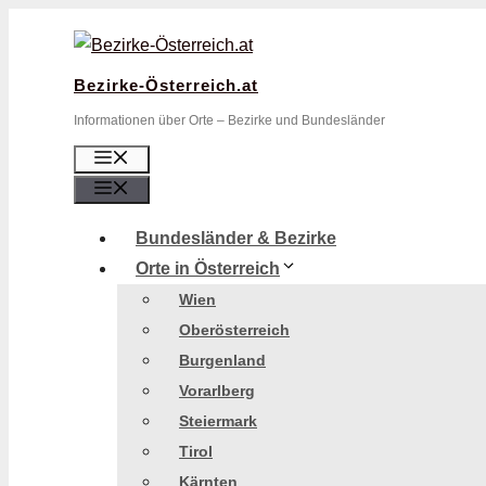
Zum
Inhalt
springen
Bezirke-Österreich.at
Informationen über Orte – Bezirke und Bundesländer
Menü
Menü
Bundesländer & Bezirke
Orte in Österreich
Wien
Oberösterreich
Burgenland
Vorarlberg
Steiermark
Tirol
Kärnten