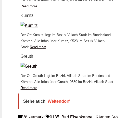
Kärnten. Alle Infos über Villach, 9504 im Bezirk Villach Stadt
Read more
Kumitz
Der Ort Kumitz liegt im Bezirk Villach Stadt im Bundesland
Kärnten. Alle Infos über Kumitz, 9523 im Bezirk Villach
Stadt
Read more
Greuth
Der Ort Greuth liegt im Bezirk Villach Stadt im Bundesland
Kärnten. Alle Infos über Greuth, 9580 im Bezirk Villach Stadt
Read more
Siehe auch
Weitendorf
Kategorien
Schlagwörter
Völkermarkt
9135
,
Bad Eisenkappel
,
Kärnten
,
Vö