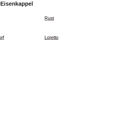
 Eisenkappel
Rust
rf
Loretto