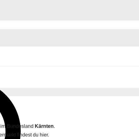
t im Bundesland
Kärnten
.
rmarkt findest du hier.