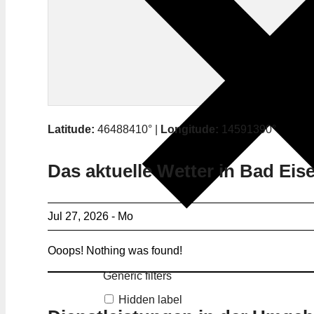
Latitude:
46488410° |
Longitude:
14591390°
Das aktuelle Wetter in Bad Eis
Jul 27, 2026 - Mo
Ooops! Nothing was found!
Generic filters
Hidden label