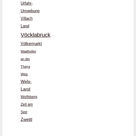
Urfahr-
Umgebung
Villach
Land
Vöcklabruck
Völkermarkt
Waidhofen
an der
Thaya
Weiz
Wels-
Land
Wolfsberg
Zell am
See
Zwettl