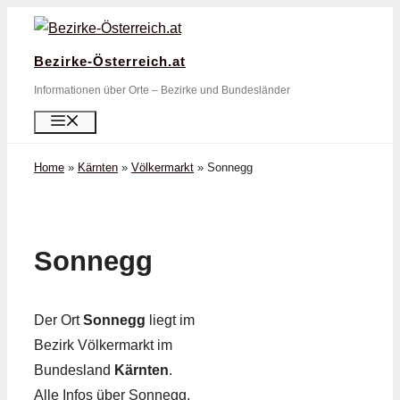
Zum
Inhalt
Bezirke-Österreich.at
springen
Informationen über Orte – Bezirke und Bundesländer
Menü
Home
»
Kärnten
»
Völkermarkt
»
Sonnegg
Sonnegg
Der Ort
Sonnegg
liegt im
Bezirk Völkermarkt im
Bundesland
Kärnten
.
Alle Infos über Sonnegg,