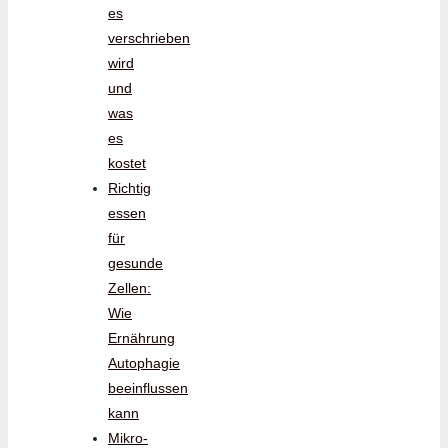
es
verschrieben
wird
und
was
es
kostet
Richtig
essen
für
gesunde
Zellen:
Wie
Ernährung
Autophagie
beeinflussen
kann
Mikro-