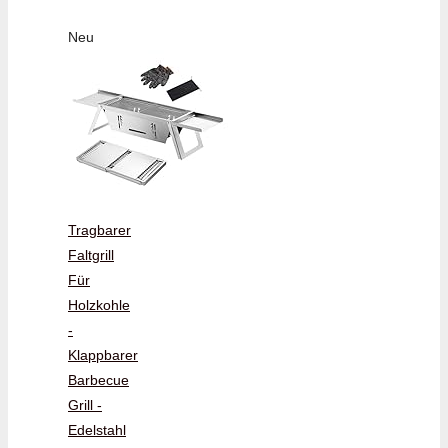
Neu
Tragbarer
Faltgrill
Für
Holzkohle
-
Klappbarer
Barbecue
Grill -
Edelstahl