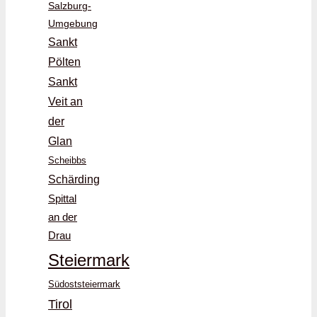
Salzburg-
Umgebung
Sankt
Pölten
Sankt
Veit an
der
Glan
Scheibbs
Schärding
Spittal
an der
Drau
Steiermark
Südoststeiermark
Tirol