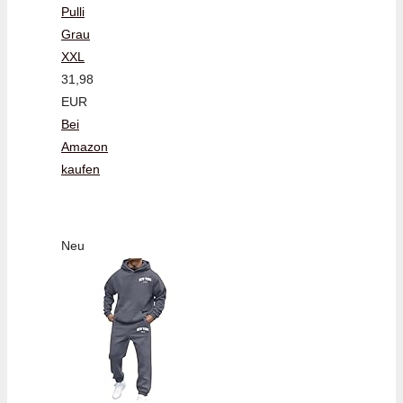
Pulli
Grau
XXL
31,98
EUR
Bei
Amazon
kaufen
Neu