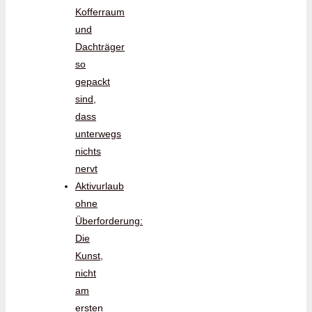
Kofferraum
und
Dachträger
so
gepackt
sind,
dass
unterwegs
nichts
nervt
Aktivurlaub
ohne
Überforderung:
Die
Kunst,
nicht
am
ersten