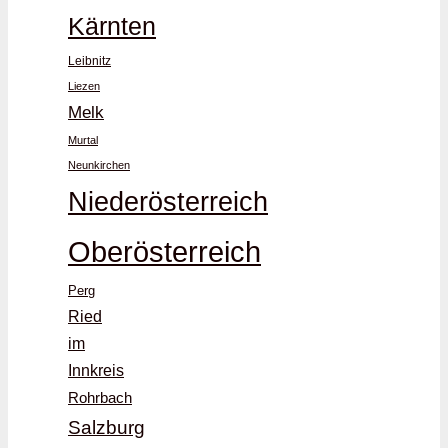
Kärnten
Leibnitz
Liezen
Melk
Murtal
Neunkirchen
Niederösterreich
Oberösterreich
Perg
Ried
im
Innkreis
Rohrbach
Salzburg