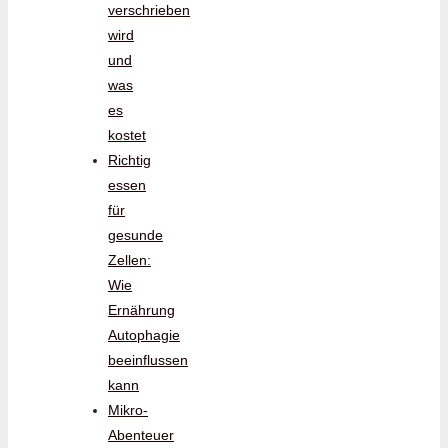
verschrieben
wird
und
was
es
kostet
Richtig
essen
für
gesunde
Zellen:
Wie
Ernährung
Autophagie
beeinflussen
kann
Mikro-
Abenteuer