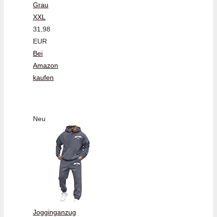
Grau
XXL
31,98
EUR
Bei
Amazon
kaufen
Neu
Jogginganzug