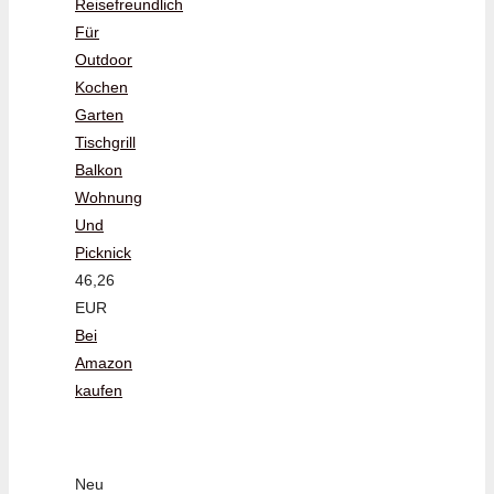
Reisefreundlich
Für
Outdoor
Kochen
Garten
Tischgrill
Balkon
Wohnung
Und
Picknick
46,26
EUR
Bei
Amazon
kaufen
Neu