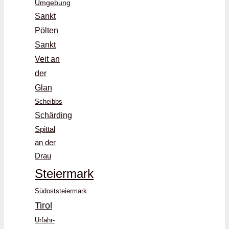
Umgebung
Sankt
Pölten
Sankt
Veit an
der
Glan
Scheibbs
Schärding
Spittal
an der
Drau
Steiermark
Südoststeiermark
Tirol
Urfahr-