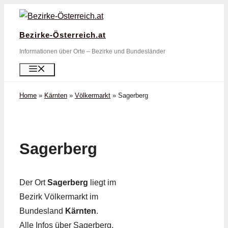
Zum
Inhalt
Bezirke-Österreich.at
springen
Informationen über Orte – Bezirke und Bundesländer
Menü
Home
»
Kärnten
»
Völkermarkt
»
Sagerberg
Sagerberg
Der Ort
Sagerberg
liegt im
Bezirk Völkermarkt im
Bundesland
Kärnten
.
Alle Infos über Sagerberg,