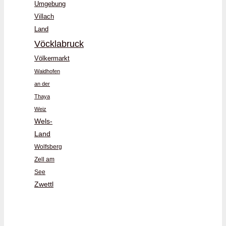
Umgebung
Villach
Land
Vöcklabruck
Völkermarkt
Waidhofen
an der
Thaya
Weiz
Wels-
Land
Wolfsberg
Zell am
See
Zwettl