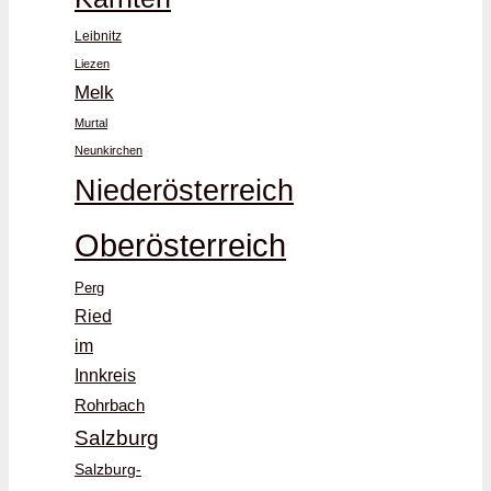
Leibnitz
Liezen
Melk
Murtal
Neunkirchen
Niederösterreich
Oberösterreich
Perg
Ried
im
Innkreis
Rohrbach
Salzburg
Salzburg-