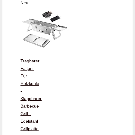
Neu
Tragbarer
Faltgrill
Für
Holzkohle
-
Klappbarer
Barbecue
Grill -
Edelstahl
Grillplatte