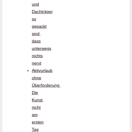
und
Dachträger
so
gepackt
sind,
dass
unterwegs
nichts
nervt
Aktivurlaub
ohne
Überforderung:
Die
Kunst,
nicht
am
ersten
Tag