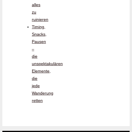
alles
zu
ruinieren
Timing,
Snacks,
Pausen
–
die
unspektakulären
Elemente,
die
jede
Wanderung
retten