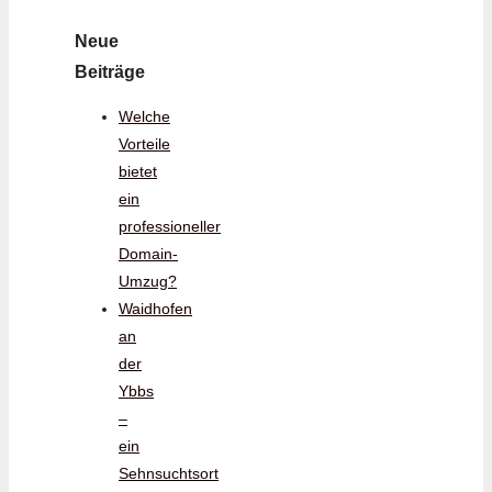
Neue
Beiträge
Welche
Vorteile
bietet
ein
professioneller
Domain-
Umzug?
Waidhofen
an
der
Ybbs
–
ein
Sehnsuchtsort