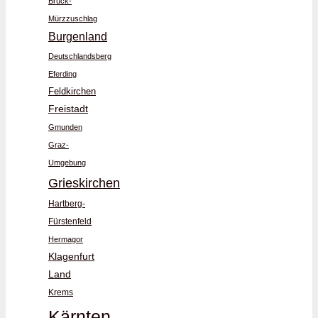
Bruck-
Mürzzuschlag
Burgenland
Deutschlandsberg
Eferding
Feldkirchen
Freistadt
Gmunden
Graz-
Umgebung
Grieskirchen
Hartberg-
Fürstenfeld
Hermagor
Klagenfurt
Land
Krems
Kärnten