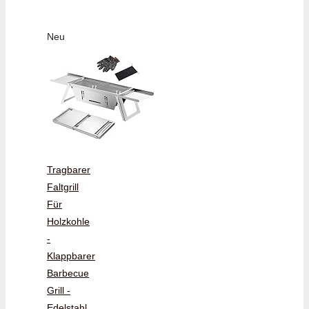
Neu
Tragbarer
Faltgrill
Für
Holzkohle
-
Klappbarer
Barbecue
Grill -
Edelstahl