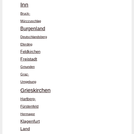
Inn
Bruck-
Mürzzuschlag
Burgenland
Deutschlandsberg
Eferding
Feldkirchen
Freistadt
Gmunden
Graz-
Umgebung
Grieskirchen
Hartberg-
Fürstenfeld
Hermagor
Klagenfurt
Land