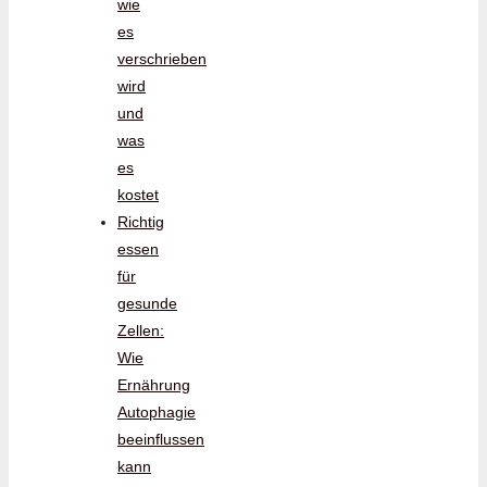
wie
es
verschrieben
wird
und
was
es
kostet
Richtig
essen
für
gesunde
Zellen:
Wie
Ernährung
Autophagie
beeinflussen
kann