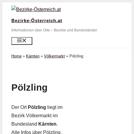
Zum
Inhalt
Bezirke-Österreich.at
springen
Informationen über Orte – Bezirke und Bundesländer
Menü
Home
»
Kärnten
»
Völkermarkt
»
Pölzling
Pölzling
Der Ort
Pölzling
liegt im
Bezirk Völkermarkt im
Bundesland
Kärnten
.
Alle Infos über Pölzling,