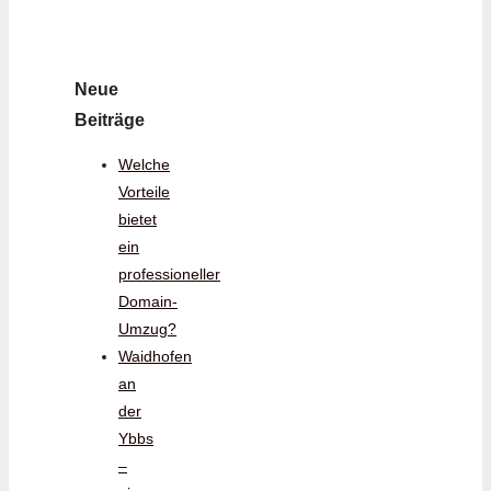
Neue
Beiträge
Welche
Vorteile
bietet
ein
professioneller
Domain-
Umzug?
Waidhofen
an
der
Ybbs
–