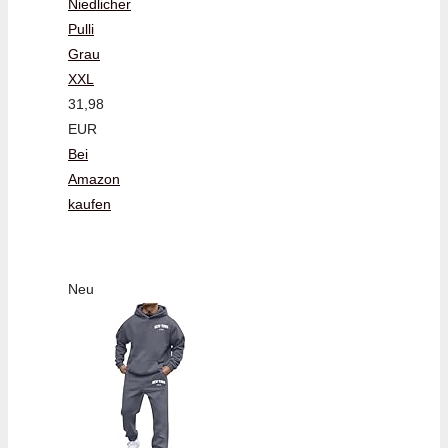
Niedlicher
Pulli
Grau
XXL
31,98
EUR
Bei
Amazon
kaufen
Neu