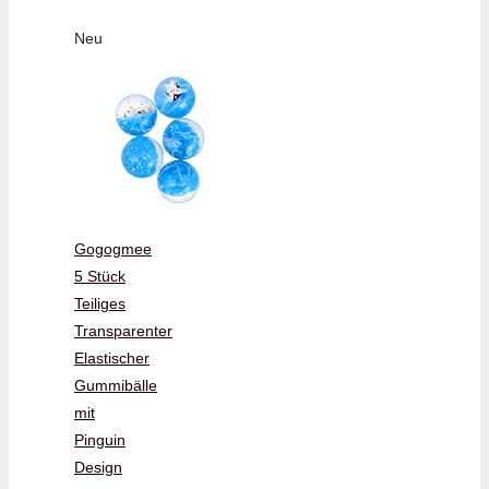
Neu
Gogogmee
5 Stück
Teiliges
Transparenter
Elastischer
Gummibälle
mit
Pinguin
Design