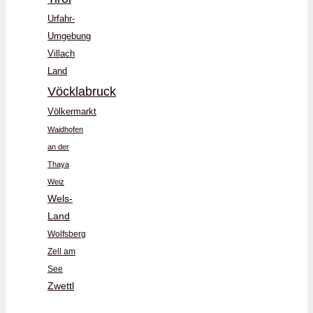
Urfahr-
Umgebung
Villach
Land
Vöcklabruck
Völkermarkt
Waidhofen
an der
Thaya
Weiz
Wels-
Land
Wolfsberg
Zell am
See
Zwettl