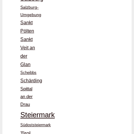
Salzburg-
Umgebung
Sankt
Pölten
Sankt
Veit an
der
Glan
Scheibbs
Schärding
Spittal
an der
Drau
Steiermark
Südoststeiermark
Tirol