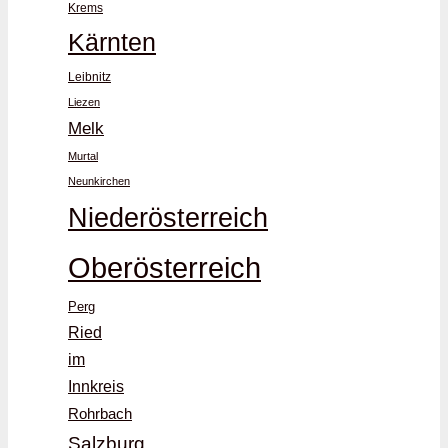
Krems
Kärnten
Leibnitz
Liezen
Melk
Murtal
Neunkirchen
Niederösterreich
Oberösterreich
Perg
Ried
im
Innkreis
Rohrbach
Salzburg