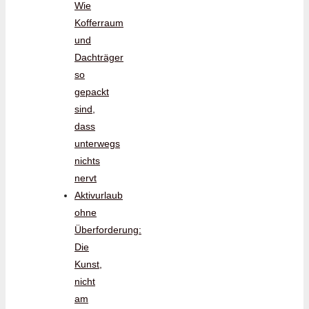
Wie
Kofferraum
und
Dachträger
so
gepackt
sind,
dass
unterwegs
nichts
nervt
Aktivurlaub
ohne
Überforderung:
Die
Kunst,
nicht
am