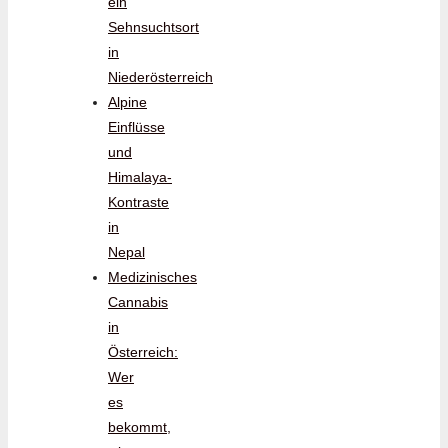
ein
Sehnsuchtsort
in
Niederösterreich
Alpine
Einflüsse
und
Himalaya-
Kontraste
in
Nepal
Medizinisches
Cannabis
in
Österreich:
Wer
es
bekommt,