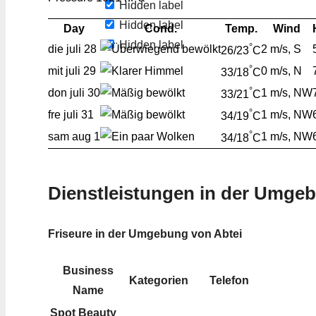
Hidden label
Hidden label
Day
Cond.
Temp.
Wind
Hidden label
°
die
juli 28
2 m/s, S
26/23
C
°
mit
juli 29
0 m/s, N
33/18
C
°
don
juli 30
1 m/s, NW
33/21
C
°
fre
juli 31
1 m/s, NW
34/19
C
°
sam
aug 1
1 m/s, NW
34/18
C
Dienstleistungen in der Umge
Friseure in der Umgebung von Abtei
Business
Kategorien
Telefon
Name
Spot Beauty