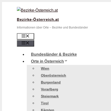
Zum
Inhalt
springen
Bezirke-Österreich.at
Informationen über Orte – Bezirke und Bundesländer
Menü
Menü
Bundesländer & Bezirke
Orte in Österreich
Wien
Oberösterreich
Burgenland
Vorarlberg
Steiermark
Tirol
Kärnten