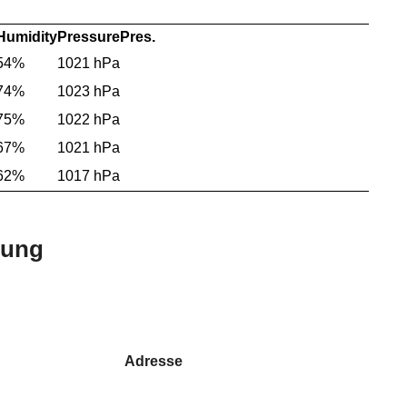
Humidity
Pressure
Pres.
54%
1021 hPa
74%
1023 hPa
75%
1022 hPa
67%
1021 hPa
62%
1017 hPa
bung
Adresse