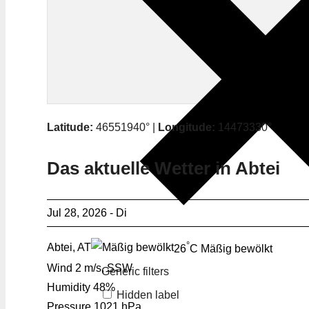
Latitude:
46551940° |
Longitude:
14473330°
Das aktuelle Wetter in Abtei
Jul 28, 2026 - Di
°
Abtei, AT
26
C
Mäßig bewölkt
Wind
2 m/s, SSW
Generic filters
Humidity
48%
Hidden label
Pressure
1021 hPa