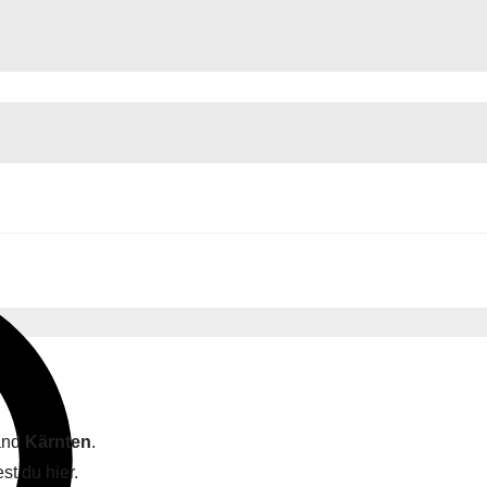
land
Kärnten
.
st du hier.