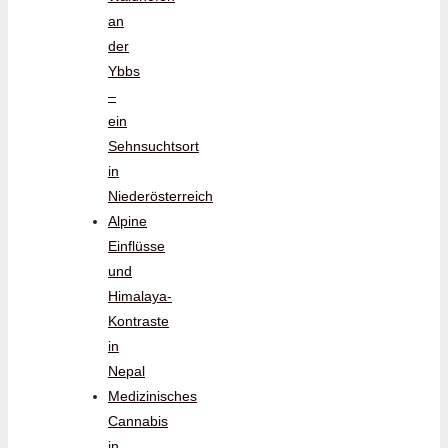
an
der
Ybbs
–
ein
Sehnsuchtsort
in
Niederösterreich
Alpine
Einflüsse
und
Himalaya-
Kontraste
in
Nepal
Medizinisches
Cannabis
in