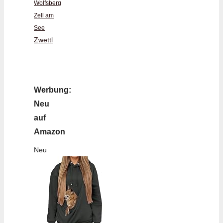
Wolfsberg
Zell am
See
Zwettl
Werbung:
Neu
auf
Amazon
Neu