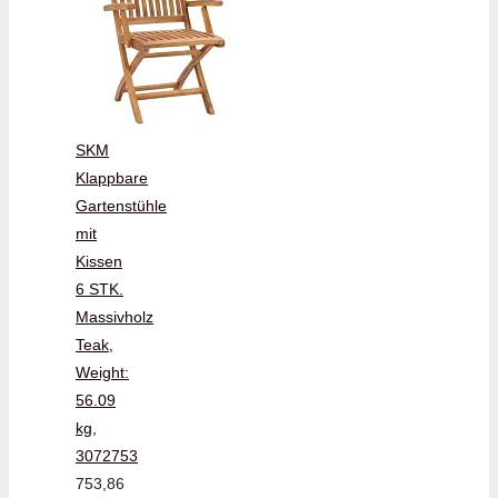
SKM
Klappbare
Gartenstühle
mit
Kissen
6 STK.
Massivholz
Teak,
Weight:
56.09
kg,
3072753
753,86