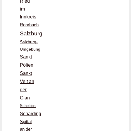
Ried
im
Innkreis
Rohrbach
Salzburg
Salzburg-
Umgebung
Sankt
Pölten
Sankt
Veit an
der
Glan
Scheibbs
Schärding
Spittal
an der