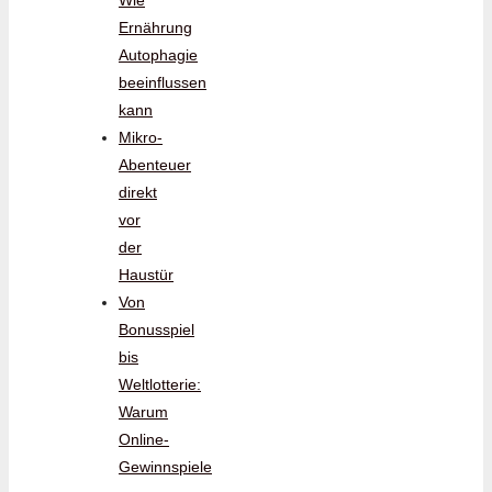
Wie
Ernährung
Autophagie
beeinflussen
kann
Mikro-
Abenteuer
direkt
vor
der
Haustür
Von
Bonusspiel
bis
Weltlotterie:
Warum
Online-
Gewinnspiele