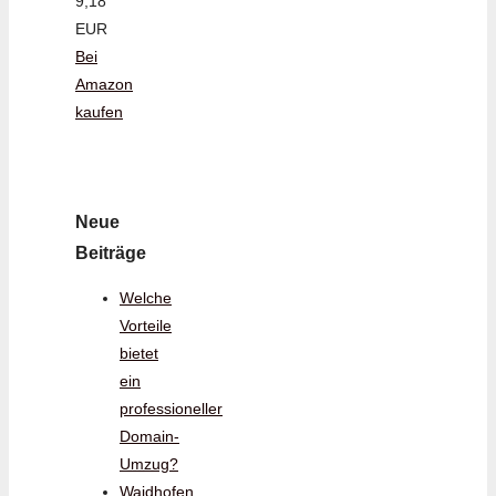
9,18
EUR
Bei
Amazon
kaufen
Neue
Beiträge
Welche
Vorteile
bietet
ein
professioneller
Domain-
Umzug?
Waidhofen