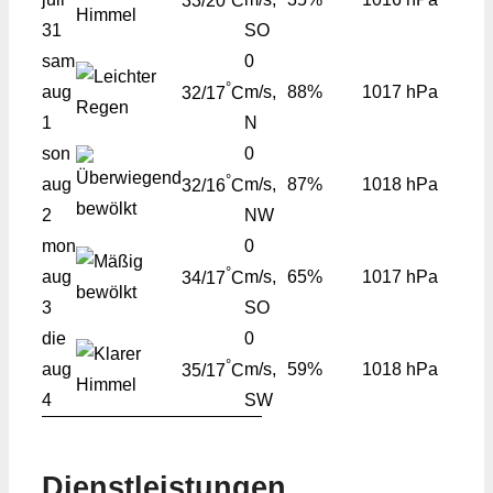
33/20
C
31
SO
sam
0
°
aug
m/s,
88%
1017 hPa
32/17
C
1
N
son
0
°
aug
m/s,
87%
1018 hPa
32/16
C
2
NW
mon
0
°
aug
m/s,
65%
1017 hPa
34/17
C
3
SO
die
0
°
aug
m/s,
59%
1018 hPa
35/17
C
4
SW
Dienstleistungen