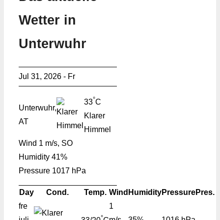
Wetter in
Unterwuhr
Jul 31, 2026 - Fr
°
33
C
Unterwuhr,
Klarer
AT
Himmel
Wind
1 m/s, SO
Humidity
41%
Pressure
1017 hPa
Day
Cond.
Temp.
Wind
Humidity
Pressure
Pres.
fre
1
°
juli
m/s,
35%
1016 hPa