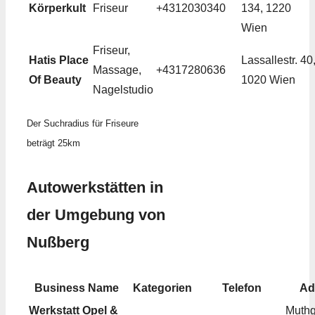
Körperkult
Friseur
+4312030340
134, 1220
Wien
Friseur,
Hatis Place
Lassallestr. 40
Massage,
+4317280636
Of Beauty
1020 Wien
Nagelstudio
Der Suchradius für Friseure
beträgt 25km
Autowerkstätten in
der Umgebung von
Nußberg
Business Name
Kategorien
Telefon
Ad
Werkstatt Opel &
Muth