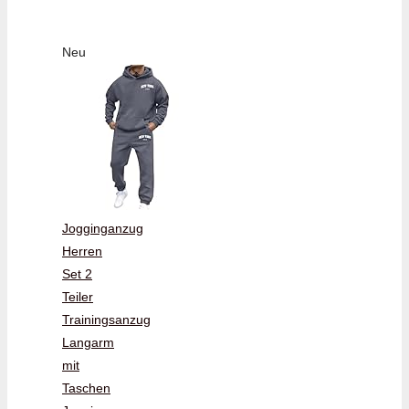
Neu
Jogginganzug
Herren
Set 2
Teiler
Trainingsanzug
Langarm
mit
Taschen