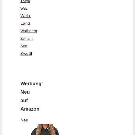
Thaya
Weiz
Wels-
Land
Wolfsberg
Zell am
See
Zwettl
Werbung:
Neu
auf
Amazon
Neu