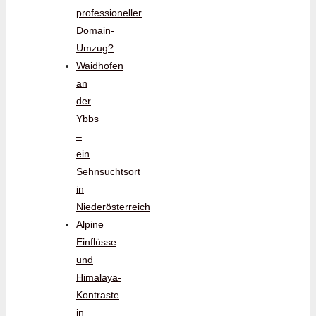
professioneller
Domain-
Umzug?
Waidhofen
an
der
Ybbs
–
ein
Sehnsuchtsort
in
Niederösterreich
Alpine
Einflüsse
und
Himalaya-
Kontraste
in