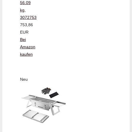
56.09
kg,
3072753
753,86
EUR
Bei
Amazon
kaufen
Neu