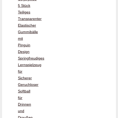
5 Stück
Teiliges
Transparenter
Elastischer
Gummibälle
mit
Pinguin
Design
Springfreudiges
Lernspielzeug
für
Sicherer
Geruchloser
Softball
für
Drinnen
und
Draußen