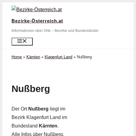
Zum
Inhalt
Bezirke-Österreich.at
springen
Informationen über Orte – Bezirke und Bundesländer
Menü
Home
»
Kärnten
»
Klagenfurt Land
»
Nußberg
Nußberg
Der Ort
Nußberg
liegt im
Bezirk Klagenfurt Land im
Bundesland
Kärnten
.
Alle Infos über Nußberg,