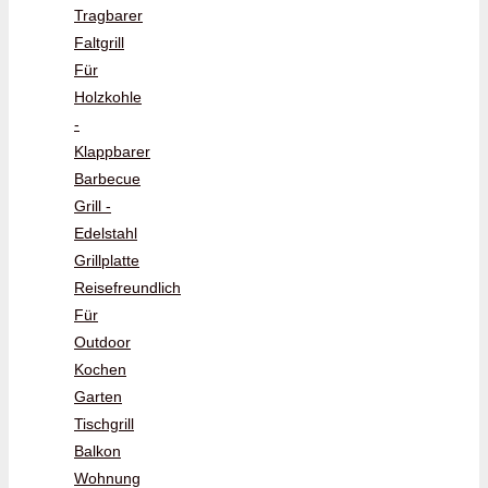
Tragbarer
Faltgrill
Für
Holzkohle
-
Klappbarer
Barbecue
Grill -
Edelstahl
Grillplatte
Reisefreundlich
Für
Outdoor
Kochen
Garten
Tischgrill
Balkon
Wohnung