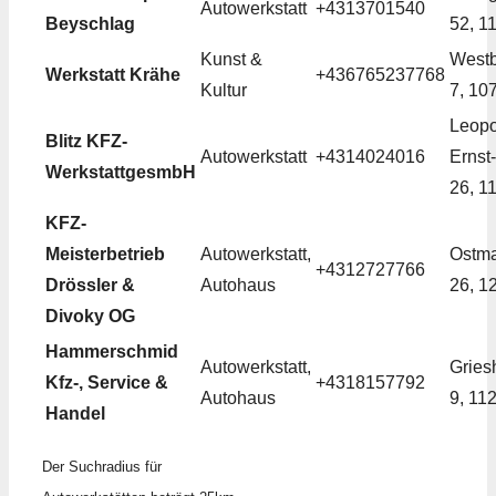
Autowerkstatt
+4313701540
Beyschlag
52, 1
Kunst &
Westb
Werkstatt Krähe
+436765237768
Kultur
7, 10
Leopo
Blitz KFZ-
Autowerkstatt
+4314024016
Ernst
WerkstattgesmbH
26, 1
KFZ-
Meisterbetrieb
Autowerkstatt,
Ostm
+4312727766
Drössler &
Autohaus
26, 1
Divoky OG
Hammerschmid
Autowerkstatt,
Gries
Kfz-, Service &
+4318157792
Autohaus
9, 11
Handel
Der Suchradius für