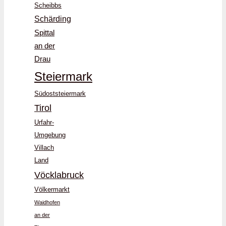
Scheibbs
Schärding
Spittal
an der
Drau
Steiermark
Südoststeiermark
Tirol
Urfahr-
Umgebung
Villach
Land
Vöcklabruck
Völkermarkt
Waidhofen
an der