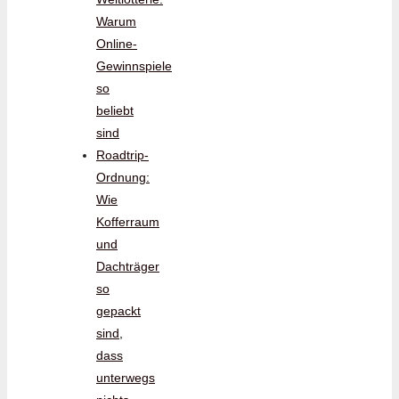
Warum
Online-
Gewinnspiele
so
beliebt
sind
Roadtrip-
Ordnung:
Wie
Kofferraum
und
Dachträger
so
gepackt
sind,
dass
unterwegs