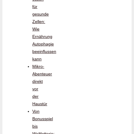
für
gesunde
Zellen:
Wie
Ernährung
Autophagie
beeinflussen
kann
Mikro-
Abenteuer
direkt
vor
der
Haustür
Von
Bonusspiel
bis
Weltlotterie: