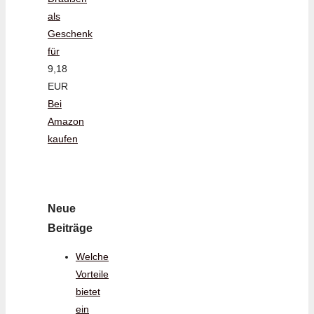
als
Geschenk
für
9,18
EUR
Bei
Amazon
kaufen
Neue
Beiträge
Welche
Vorteile
bietet
ein