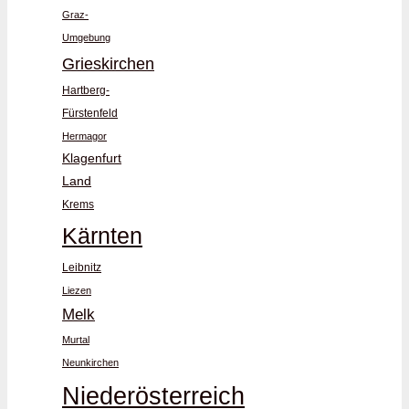
Graz-
Umgebung
Grieskirchen
Hartberg-
Fürstenfeld
Hermagor
Klagenfurt
Land
Krems
Kärnten
Leibnitz
Liezen
Melk
Murtal
Neunkirchen
Niederösterreich