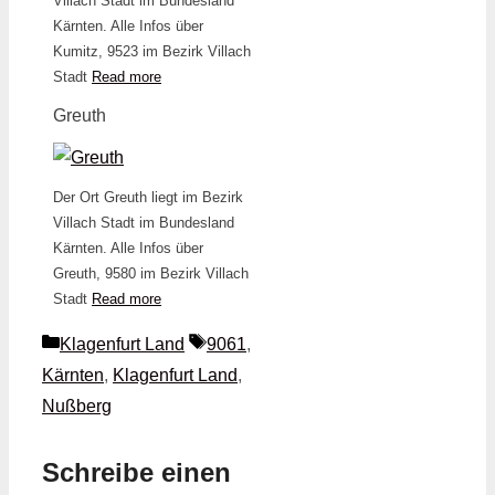
Villach Stadt im Bundesland
Kärnten. Alle Infos über
Kumitz, 9523 im Bezirk Villach
Stadt
Read more
Greuth
Der Ort Greuth liegt im Bezirk
Villach Stadt im Bundesland
Kärnten. Alle Infos über
Greuth, 9580 im Bezirk Villach
Stadt
Read more
Kategorien
Schlagwörter
Klagenfurt Land
9061
,
Kärnten
,
Klagenfurt Land
,
Nußberg
Schreibe einen