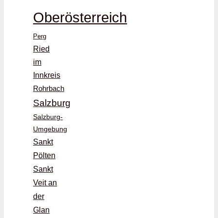
Oberösterreich
Perg
Ried
im
Innkreis
Rohrbach
Salzburg
Salzburg-
Umgebung
Sankt
Pölten
Sankt
Veit an
der
Glan