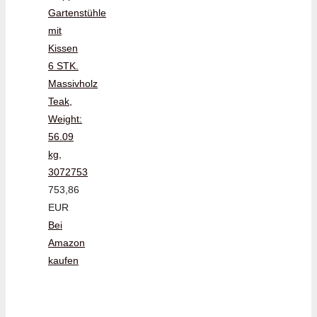
Gartenstühle
mit
Kissen
6 STK.
Massivholz
Teak,
Weight:
56.09
kg,
3072753
753,86
EUR
Bei
Amazon
kaufen