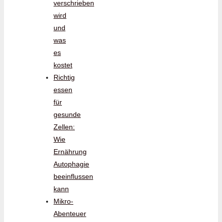
verschrieben
wird
und
was
es
kostet
Richtig
essen
für
gesunde
Zellen:
Wie
Ernährung
Autophagie
beeinflussen
kann
Mikro-
Abenteuer