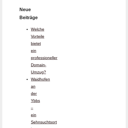
Neue
Beiträge
Welche
Vorteile
bietet
ein
professioneller
Domain-
Umzug?
Waidhofen
an
der
Ybbs
–
ein
Sehnsuchtsort