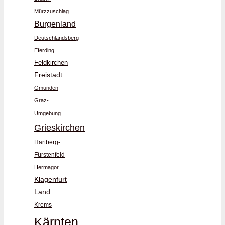
Mürzzuschlag
Burgenland
Deutschlandsberg
Eferding
Feldkirchen
Freistadt
Gmunden
Graz-
Umgebung
Grieskirchen
Hartberg-
Fürstenfeld
Hermagor
Klagenfurt
Land
Krems
Kärnten