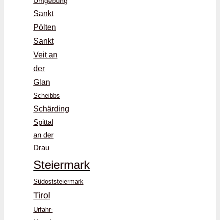
Umgebung
Sankt
Pölten
Sankt
Veit an
der
Glan
Scheibbs
Schärding
Spittal
an der
Drau
Steiermark
Südoststeiermark
Tirol
Urfahr-