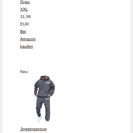
Grau
XXL
31,98
EUR
Bei
Amazon
kaufen
Neu
Jogginganzug