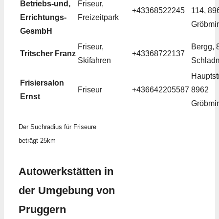
Betriebs-und,
Friseur,
+43368522245
114, 89
Errichtungs-
Freizeitpark
Gröbmi
GesmbH
Friseur,
Bergg, 
Tritscher Franz
+43368722137
Skifahren
Schlad
Hauptstr
Frisiersalon
Friseur
+436642205587
8962
Ernst
Gröbmi
Der Suchradius für Friseure
beträgt 25km
Autowerkstätten in
der Umgebung von
Pruggern