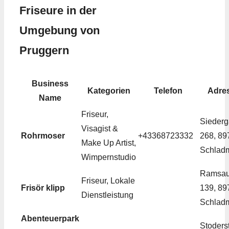
Friseure in der
Umgebung von
Pruggern
Business
Kategorien
Telefon
Adre
Name
Friseur,
Sieder
Visagist &
Rohrmoser
+43368723332
268, 89
Make Up Artist,
Schlad
Wimpernstudio
Ramsaue
Friseur, Lokale
Frisör klipp
139, 89
Dienstleistung
Schlad
Abenteuerpark
Stoderst