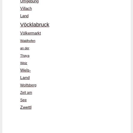
Umgebung
Villach
Land
Vöcklabruck
Völkermarkt
Waidhofen
an der
Thaya
Weiz
Wels-
Land
Wolfsberg
Zell am
See
Zwettl