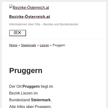
Zum
Inhalt
Bezirke-Österreich.at
springen
Informationen über Orte – Bezirke und Bundesländer
Menü
Home
»
Steiermark
»
Liezen
»
Pruggern
Pruggern
Der Ort
Pruggern
liegt im
Bezirk Liezen im
Bundesland
Steiermark
.
Alle Infos über Pruggern,