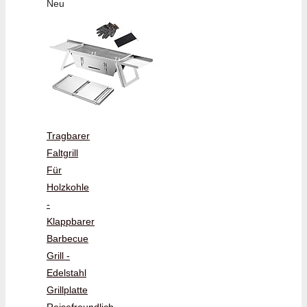
Neu
Tragbarer
Faltgrill
Für
Holzkohle
-
Klappbarer
Barbecue
Grill -
Edelstahl
Grillplatte
Reisefreundlich