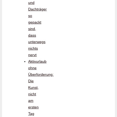
und
Dachträger
so
gepackt
sind,
dass
unterwegs
nichts
nervt
Aktivurlaub
ohne
Überforderung:
Die
Kunst,
nicht
am
ersten
Tag