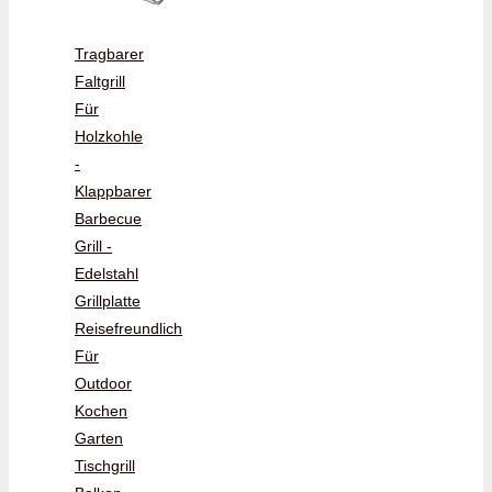
Tragbarer
Faltgrill
Für
Holzkohle
-
Klappbarer
Barbecue
Grill -
Edelstahl
Grillplatte
Reisefreundlich
Für
Outdoor
Kochen
Garten
Tischgrill