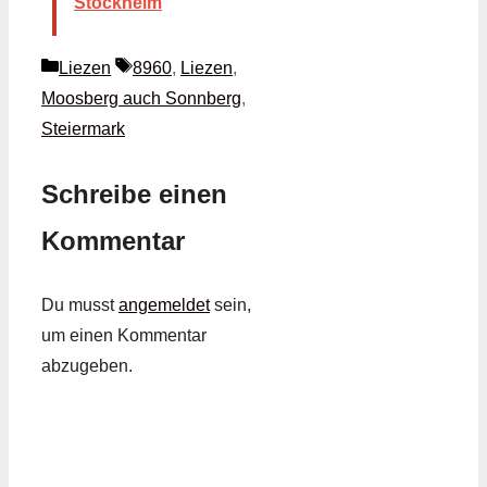
Stockheim
Kategorien
Schlagwörter
Liezen
8960
,
Liezen
,
Moosberg auch Sonnberg
,
Steiermark
Schreibe einen
Kommentar
Du musst
angemeldet
sein,
um einen Kommentar
abzugeben.