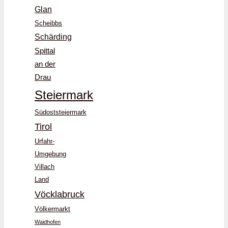
Glan
Scheibbs
Schärding
Spittal
an der
Drau
Steiermark
Südoststeiermark
Tirol
Urfahr-
Umgebung
Villach
Land
Vöcklabruck
Völkermarkt
Waidhofen