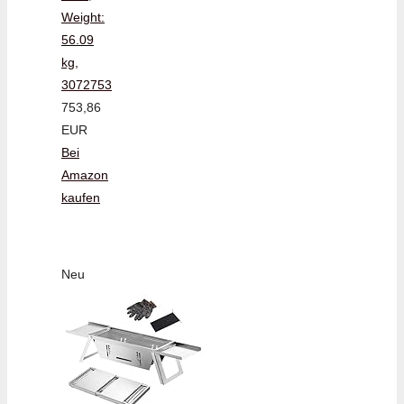
Weight:
56.09
kg,
3072753
753,86
EUR
Bei
Amazon
kaufen
Neu