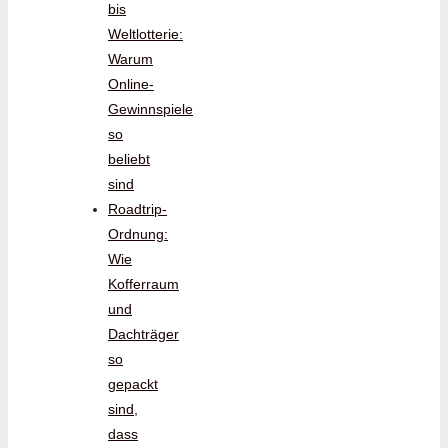
bis
Weltlotterie:
Warum
Online-
Gewinnspiele
so
beliebt
sind
Roadtrip-
Ordnung:
Wie
Kofferraum
und
Dachträger
so
gepackt
sind,
dass