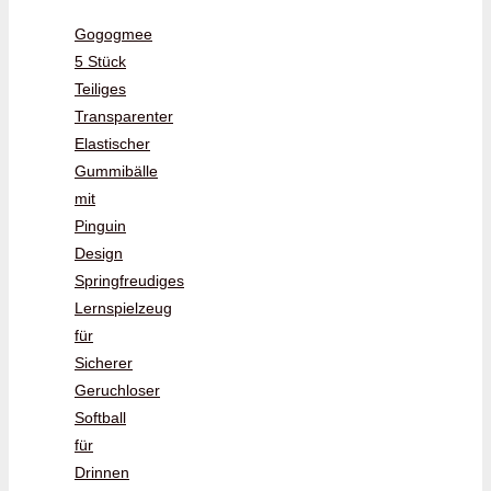
Gogogmee
5 Stück
Teiliges
Transparenter
Elastischer
Gummibälle
mit
Pinguin
Design
Springfreudiges
Lernspielzeug
für
Sicherer
Geruchloser
Softball
für
Drinnen