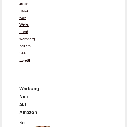
an der
Thaya
Weiz
Wels-
Land
Wolfsberg
Zell am
See
Zwettl
Werbung:
Neu
auf
Amazon
Neu