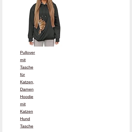
Pullover
mit
Tasche
für
Katzen,
Damen
Hoodie
mit
Katzen
Hund
Tasche